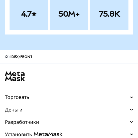
4.7
50M+
75.8K
IDEX/FRONT
Нижний колонтитул сайта MetaMask
Торговать
Торговля
Деньги
Swaps
Покупайте
Разработчики
Прогнозы
НОВИНКА
Карта
Документация для разработчиков
Установить MetaMask
Перпы
НОВИНКА