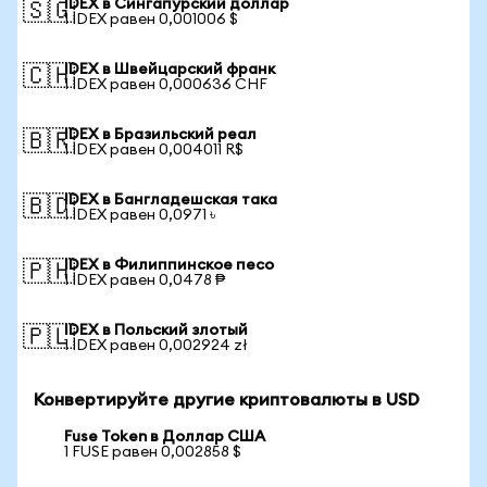
IDEX в Сингапурский доллар
🇸🇬
1 IDEX равен 0,001006 $
IDEX в Швейцарский франк
🇨🇭
1 IDEX равен 0,000636 CHF
IDEX в Бразильский реал
🇧🇷
1 IDEX равен 0,004011 R$
IDEX в Бангладешская така
🇧🇩
1 IDEX равен 0,0971 ৳
IDEX в Филиппинское песо
🇵🇭
1 IDEX равен 0,0478 ₱
IDEX в Польский злотый
🇵🇱
1 IDEX равен 0,002924 zł
Конвертируйте другие криптовалюты в USD
Fuse Token в Доллар США
1 FUSE равен 0,002858 $