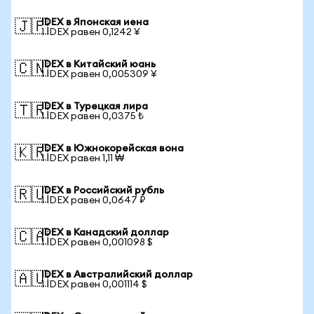
IDEX в Японская иена
🇯🇵
1 IDEX равен 0,1242 ¥
IDEX в Китайский юань
🇨🇳
1 IDEX равен 0,005309 ¥
IDEX в Турецкая лира
🇹🇷
1 IDEX равен 0,0375 ₺
IDEX в Южнокорейская вона
🇰🇷
1 IDEX равен 1,11 ₩
IDEX в Российский рубль
🇷🇺
1 IDEX равен 0,0647 ₽
IDEX в Канадский доллар
🇨🇦
1 IDEX равен 0,001098 $
IDEX в Австралийский доллар
🇦🇺
1 IDEX равен 0,001114 $