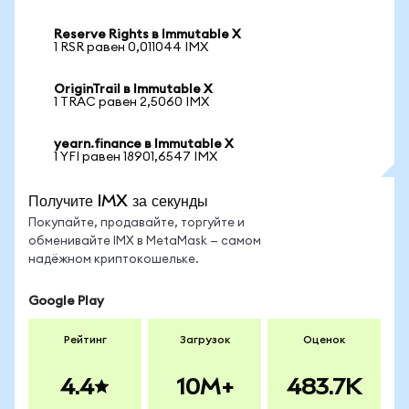
Reserve Rights в Immutable X
1 RSR равен 0,011044 IMX
OriginTrail в Immutable X
1 TRAC равен 2,5060 IMX
yearn.finance в Immutable X
1 YFI равен 18901,6547 IMX
Получите IMX за секунды
Покупайте, продавайте, торгуйте и
обменивайте IMX в MetaMask — самом
надёжном криптокошельке.
Google Play
Рейтинг
Загрузок
Оценок
4.4
10M+
483.7K