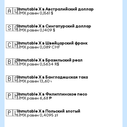
Immutable X в Австралийский доллар
🇦🇺
1 IMX равен 0,1561 $
Immutable X в Сингапурский доллар
🇸🇬
1 IMX равен 0,1409 $
Immutable X в Швейцарский франк
🇨🇭
1 IMX равен 0,089 CHF
Immutable X в Бразильский реал
🇧🇷
1 IMX равен 0,5634 R$
Immutable X в Бангладешская така
🇧🇩
1 IMX равен 13,60 ৳
Immutable X в Филиппинское песо
🇵🇭
1 IMX равен 6,68 ₱
Immutable X в Польский злотый
🇵🇱
1 IMX равен 0,4095 zł