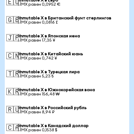
Immutable X в Евро
🇪🇺
1 IMX равен 0,0952 €
Immutable X в Британский фунт стерлингов
🇬🇧
1 IMX равен 0,0816 £
Immutable X в Японская иена
🇯🇵
1 IMX равен 17,35 ¥
Immutable X в Китайский юань
🇨🇳
1 IMX равен 0,742 ¥
Immutable X в Турецкая лира
🇹🇷
1 IMX равен 5,23 ₺
Immutable X в Южнокорейская вона
🇰🇷
1 IMX равен 156,48 ₩
Immutable X в Российский рубль
🇷🇺
1 IMX равен 8,94 ₽
Immutable X в Канадский доллар
🇨🇦
1 IMX равен 0,1538 $