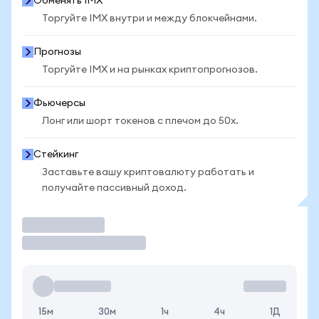
Обменять IMX
Торгуйте IMX внутри и между блокчейнами.
Прогнозы
Торгуйте IMX и на рынках криптопрогнозов.
Фьючерсы
Лонг или шорт токенов с плечом до 50x.
Стейкинг
Заставьте вашу криптовалюту работать и
получайте пассивный доход.
Торговать
15м
30м
1ч
4ч
1Д