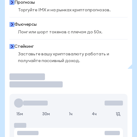
Прогнозы
Торгуйте IMX и на рынках криптопрогнозов.
Фьючерсы
Лонг или шорт токенов с плечом до 50x.
Стейкинг
Заставьте вашу криптовалюту работать и
получайте пассивный доход.
Торговать
15м
30м
1ч
4ч
1Д