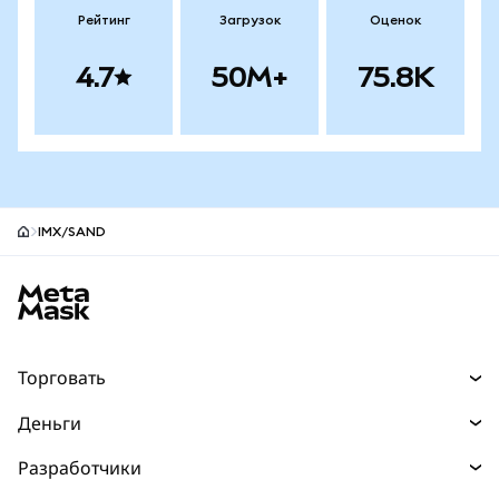
Рейтинг
Загрузок
Оценок
4.7
50M+
75.8K
IMX/SAND
Нижний колонтитул сайта MetaMask
Торговать
Торговля
Деньги
Swaps
Покупайте
Разработчики
Прогнозы
НОВИНКА
Карта
Документация для разработчиков