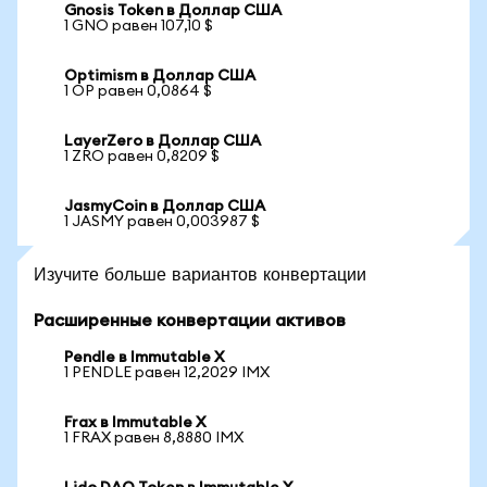
Gnosis Token в Доллар США
1 GNO равен 107,10 $
Optimism в Доллар США
1 OP равен 0,0864 $
LayerZero в Доллар США
1 ZRO равен 0,8209 $
JasmyCoin в Доллар США
1 JASMY равен 0,003987 $
Изучите больше вариантов конвертации
Расширенные конвертации активов
Pendle в Immutable X
1 PENDLE равен 12,2029 IMX
Frax в Immutable X
1 FRAX равен 8,8880 IMX