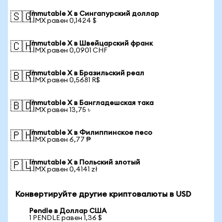
Immutable X в Сингапурский доллар
🇸🇬
1 IMX равен 0,1424 $
Immutable X в Швейцарский франк
🇨🇭
1 IMX равен 0,0901 CHF
Immutable X в Бразильский реал
🇧🇷
1 IMX равен 0,5681 R$
Immutable X в Бангладешская така
🇧🇩
1 IMX равен 13,75 ৳
Immutable X в Филиппинское песо
🇵🇭
1 IMX равен 6,77 ₱
Immutable X в Польский злотый
🇵🇱
1 IMX равен 0,4141 zł
Конвертируйте другие криптовалюты в USD
Pendle в Доллар США
1 PENDLE равен 1,36 $