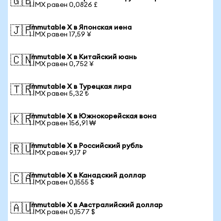
🇬🇧
1 IMX равен 0,0826 £
Immutable X в Японская иена
🇯🇵
1 IMX равен 17,59 ¥
Immutable X в Китайский юань
🇨🇳
1 IMX равен 0,752 ¥
Immutable X в Турецкая лира
🇹🇷
1 IMX равен 5,32 ₺
Immutable X в Южнокорейская вона
🇰🇷
1 IMX равен 156,91 ₩
Immutable X в Российский рубль
🇷🇺
1 IMX равен 9,17 ₽
Immutable X в Канадский доллар
🇨🇦
1 IMX равен 0,1555 $
Immutable X в Австралийский доллар
🇦🇺
1 IMX равен 0,1577 $