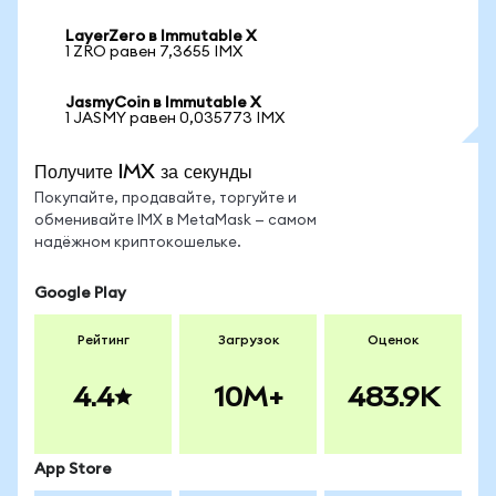
LayerZero в Immutable X
1 ZRO равен 7,3655 IMX
JasmyCoin в Immutable X
1 JASMY равен 0,035773 IMX
Получите IMX за секунды
Покупайте, продавайте, торгуйте и
обменивайте IMX в MetaMask — самом
надёжном криптокошельке.
Google Play
Рейтинг
Загрузок
Оценок
4.4
10M+
483.9K
App Store