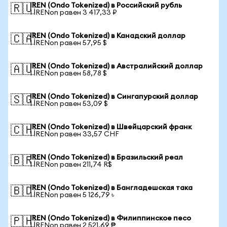
IREN (Ondo Tokenized) в Российский рубль
🇷🇺
1 IRENon равен 3 417,33 ₽
IREN (Ondo Tokenized) в Канадский доллар
🇨🇦
1 IRENon равен 57,95 $
IREN (Ondo Tokenized) в Австралийский доллар
🇦🇺
1 IRENon равен 58,78 $
IREN (Ondo Tokenized) в Сингапурский доллар
🇸🇬
1 IRENon равен 53,09 $
IREN (Ondo Tokenized) в Швейцарский франк
🇨🇭
1 IRENon равен 33,57 CHF
IREN (Ondo Tokenized) в Бразильский реал
🇧🇷
1 IRENon равен 211,74 R$
IREN (Ondo Tokenized) в Бангладешская така
🇧🇩
1 IRENon равен 5 126,79 ৳
IREN (Ondo Tokenized) в Филиппинское песо
🇵🇭
1 IRENon равен 2 521,69 ₱