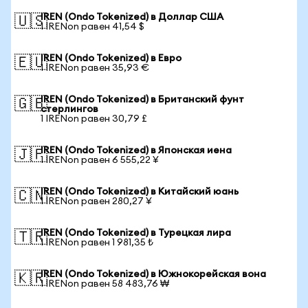
IREN (Ondo Tokenized) в Доллар США
🇺🇸
1 IRENon равен 41,54 $
IREN (Ondo Tokenized) в Евро
🇪🇺
1 IRENon равен 35,93 €
IREN (Ondo Tokenized) в Британский фунт
🇬🇧
стерлингов
1 IRENon равен 30,79 £
IREN (Ondo Tokenized) в Японская иена
🇯🇵
1 IRENon равен 6 555,22 ¥
IREN (Ondo Tokenized) в Китайский юань
🇨🇳
1 IRENon равен 280,27 ¥
IREN (Ondo Tokenized) в Турецкая лира
🇹🇷
1 IRENon равен 1 981,35 ₺
IREN (Ondo Tokenized) в Южнокорейская вона
🇰🇷
1 IRENon равен 58 483,76 ₩