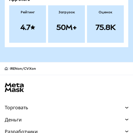
Рейтинг
Загрузок
Оценок
4.7
50M+
75.8K
IRENon/CVXon
Нижний колонтитул сайта MetaMask
Торговать
Торговля
Деньги
Swaps
Покупайте
Разработчики