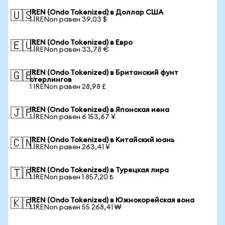
IREN (Ondo Tokenized) в Доллар США
🇺🇸
1 IRENon равен 39,03 $
IREN (Ondo Tokenized) в Евро
🇪🇺
1 IRENon равен 33,78 €
IREN (Ondo Tokenized) в Британский фунт
🇬🇧
стерлингов
1 IRENon равен 28,98 £
IREN (Ondo Tokenized) в Японская иена
🇯🇵
1 IRENon равен 6 153,67 ¥
IREN (Ondo Tokenized) в Китайский юань
🇨🇳
1 IRENon равен 263,41 ¥
IREN (Ondo Tokenized) в Турецкая лира
🇹🇷
1 IRENon равен 1 857,20 ₺
IREN (Ondo Tokenized) в Южнокорейская вона
🇰🇷
1 IRENon равен 55 268,41 ₩