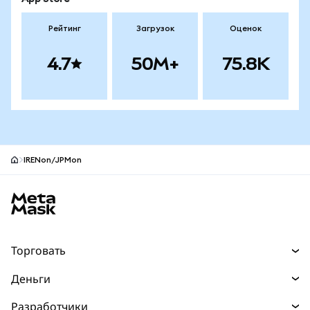
Рейтинг
Загрузок
Оценок
4.7
50M+
75.8K
IRENon/JPMon
Нижний колонтитул сайта MetaMask
Торговать
Торговля
Деньги
Swaps
Покупайте
Разработчики