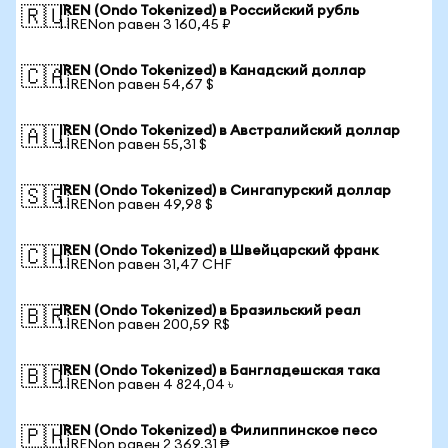
IREN (Ondo Tokenized) в Российский рубль
🇷🇺
1 IRENon равен 3 160,45 ₽
IREN (Ondo Tokenized) в Канадский доллар
🇨🇦
1 IRENon равен 54,67 $
IREN (Ondo Tokenized) в Австралийский доллар
🇦🇺
1 IRENon равен 55,31 $
IREN (Ondo Tokenized) в Сингапурский доллар
🇸🇬
1 IRENon равен 49,98 $
IREN (Ondo Tokenized) в Швейцарский франк
🇨🇭
1 IRENon равен 31,47 CHF
IREN (Ondo Tokenized) в Бразильский реал
🇧🇷
1 IRENon равен 200,59 R$
IREN (Ondo Tokenized) в Бангладешская така
🇧🇩
1 IRENon равен 4 824,04 ৳
IREN (Ondo Tokenized) в Филиппинское песо
🇵🇭
1 IRENon равен 2 369,31 ₱