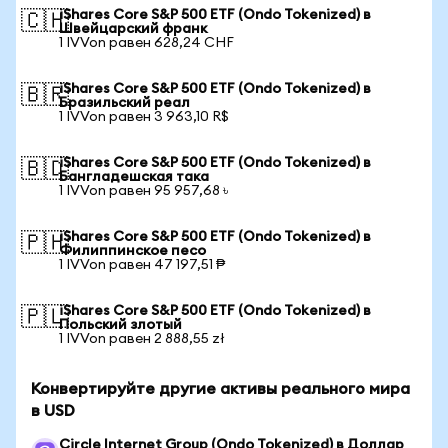
iShares Core S&P 500 ETF (Ondo Tokenized) в
🇨🇭
Швейцарский франк
1 IVVon равен 628,24 CHF
iShares Core S&P 500 ETF (Ondo Tokenized) в
🇧🇷
Бразильский реал
1 IVVon равен 3 963,10 R$
iShares Core S&P 500 ETF (Ondo Tokenized) в
🇧🇩
Бангладешская така
1 IVVon равен 95 957,68 ৳
iShares Core S&P 500 ETF (Ondo Tokenized) в
🇵🇭
Филиппинское песо
1 IVVon равен 47 197,51 ₱
iShares Core S&P 500 ETF (Ondo Tokenized) в
🇵🇱
Польский злотый
1 IVVon равен 2 888,55 zł
Конвертируйте другие активы реального мира
в USD
Circle Internet Group (Ondo Tokenized) в Доллар