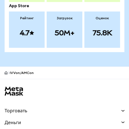
App Store
Рейтинг
Загрузок
Оценок
4.7
50M+
75.8K
IVVon/AMCon
Нижний колонтитул сайта MetaMask
Торговать
Торговля
Деньги
Swaps
Покупайте