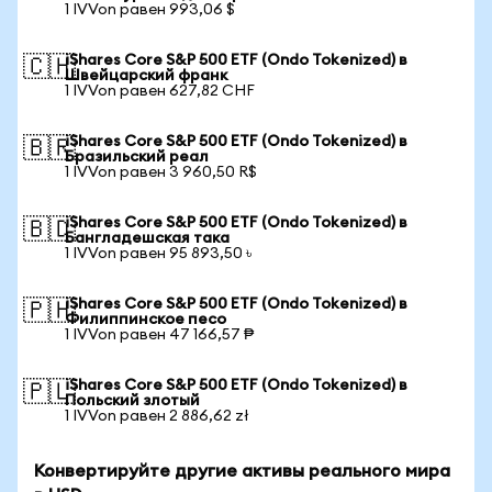
1 IVVon равен 993,06 $
iShares Core S&P 500 ETF (Ondo Tokenized) в
🇨🇭
Швейцарский франк
1 IVVon равен 627,82 CHF
iShares Core S&P 500 ETF (Ondo Tokenized) в
🇧🇷
Бразильский реал
1 IVVon равен 3 960,50 R$
iShares Core S&P 500 ETF (Ondo Tokenized) в
🇧🇩
Бангладешская така
1 IVVon равен 95 893,50 ৳
iShares Core S&P 500 ETF (Ondo Tokenized) в
🇵🇭
Филиппинское песо
1 IVVon равен 47 166,57 ₱
iShares Core S&P 500 ETF (Ondo Tokenized) в
🇵🇱
Польский злотый
1 IVVon равен 2 886,62 zł
Конвертируйте другие активы реального мира