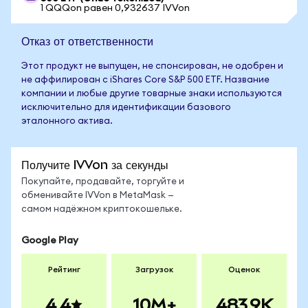
1 QQQon равен 0,932637 IVVon
Отказ от ответственности
Этот продукт не выпущен, не спонсирован, не одобрен и
не аффилирован с iShares Core S&P 500 ETF. Название
компании и любые другие товарные знаки используются
исключительно для идентификации базового
эталонного актива.
Получите IVVon за секунды
Покупайте, продавайте, торгуйте и
обменивайте IVVon в MetaMask —
самом надёжном криптокошельке.
Google Play
Рейтинг
Загрузок
Оценок
4.4
10M+
483.9K