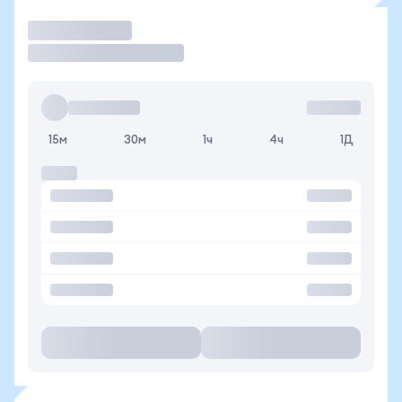
Торговать
15м
30м
1ч
4ч
1Д