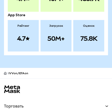
App Store
Рейтинг
Загрузок
Оценок
4.7
50M+
75.8K
IVVon/IEFAon
Нижний колонтитул сайта MetaMask
Торговать
Торговля