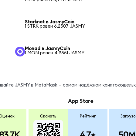
Starknet в JasmyCoin
1 STRK равен 6,2507 JASMY
Monad в JasmyCoin
1 MON равен 4,9851 JASMY
нивайте JASMY в MetaMask — самом надёжном криптокошельк
App Store
Оценок
Скачать
Рейтинг
Загрузо
83.7K
4.7
50M