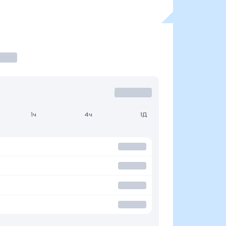
1ч
4ч
1Д