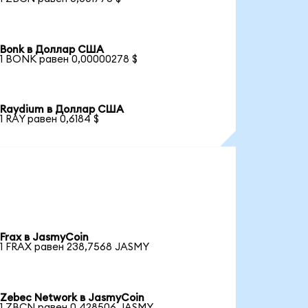
Bonk в Доллар США
1 BONK равен 0,00000278 $
Raydium в Доллар США
1 RAY равен 0,6184 $
Frax в JasmyCoin
1 FRAX равен 238,7568 JASMY
Zebec Network в JasmyCoin
1 ZBCN равен 0,428506 JASMY