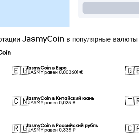
ертации JasmyCoin в популярные валюты
Coin
JasmyCoin в Евро
🇪🇺
🇬
1 JASMY равен 0,003601 €
JasmyCoin в Китайский юань
🇨🇳
🇹
1 JASMY равен 0,028 ¥
JasmyCoin в Российский рубль
🇷🇺
🇨
1 JASMY равен 0,338 ₽