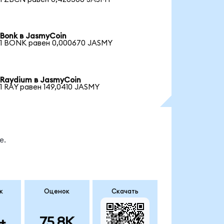
Bonk в JasmyCoin
1 BONK равен 0,000670 JASMY
Raydium в JasmyCoin
1 RAY равен 149,0410 JASMY
е.
к
Оценок
Скачать
+
75.8K