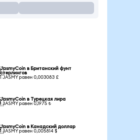
JasmyCoin в Британский фунт

стерлингов
1 JASMY равен 0,003083 £
JasmyCoin в Турецкая лира

1 JASMY равен 0,1975 ₺
JasmyCoin в Канадский доллар

1 JASMY равен 0,005814 $