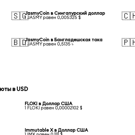
JasmyCoin в Сингапурский доллар
🇸🇬
🇨
1 JASMY равен 0,005325 $
JasmyCoin в Бангладешская така
🇧🇩
🇵
1 JASMY равен 0,5135 ৳
юты в USD
FLOKI в Доллар США
1 FLOKI равен 0,00002102 $
Immutable X в Доллар США
1 IMX равен 0,1111 $