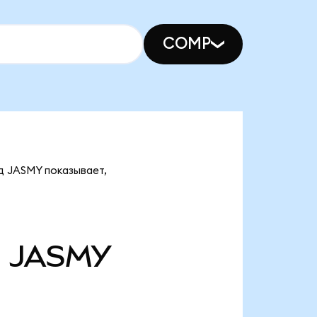
COMP
д JASMY показывает,
д
JASMY