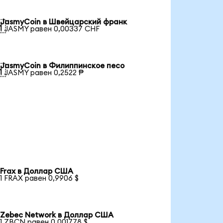
JasmyCoin в Швейцарский франк

1 JASMY равен 0,00337 CHF
JasmyCoin в Филиппинское песо

1 JASMY равен 0,2522 ₱
Frax в Доллар США
1 FRAX равен 0,9906 $
Zebec Network в Доллар США
1 ZBCN равен 0,001778 $