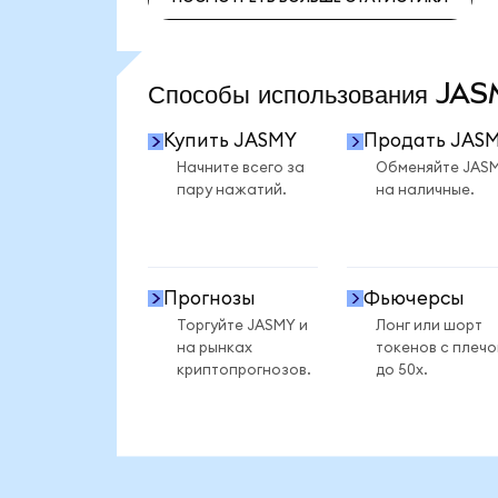
ПОСМОТРЕТЬ БОЛЬШЕ СТАТИСТИКИ
Способы использования J
Купить JASMY
Продать JAS
Начните всего за
Обменяйте JAS
пару нажатий.
на наличные.
Прогнозы
Фьючерсы
Торгуйте JASMY и
Лонг или шорт
на рынках
токенов с плеч
криптопрогнозов.
до 50x.