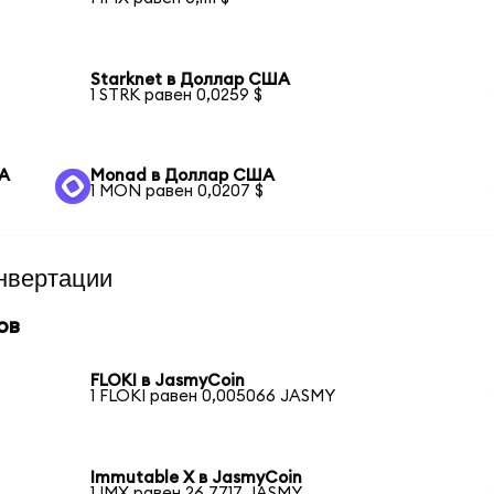
Starknet в Доллар США
1 STRK равен 0,0259 $
ША
Monad в Доллар США
1 MON равен 0,0207 $
нвертации
ов
FLOKI в JasmyCoin
1 FLOKI равен 0,005066 JASMY
Immutable X в JasmyCoin
1 IMX равен 26,7717 JASMY