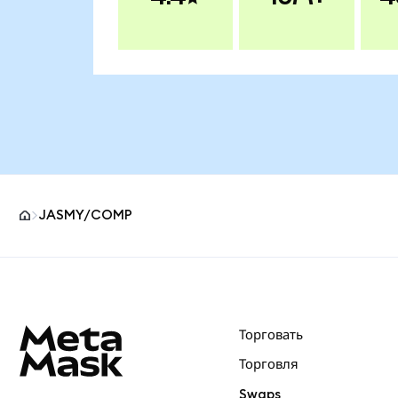
JASMY/COMP
Нижний колонтитул сайта MetaMask
Торговать
Торговля
Swaps