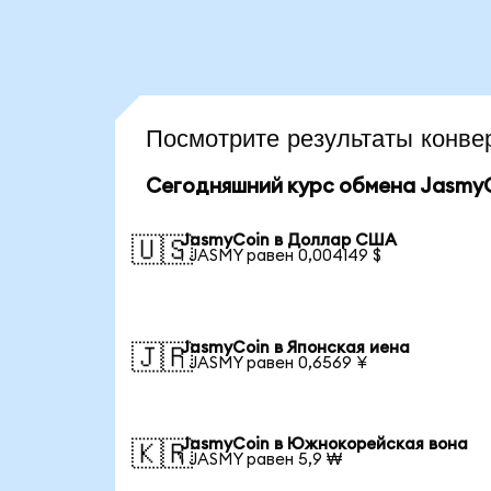
Посмотрите результаты конв
Сегодняшний курс обмена Jasmy
JasmyCoin в Доллар США
🇺🇸
1 JASMY равен 0,004149 $
JasmyCoin в Японская иена
🇯🇵
1 JASMY равен 0,6569 ¥
JasmyCoin в Южнокорейская вона
🇰🇷
1 JASMY равен 5,9 ₩