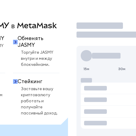
ASMY в MetaMask
Торговать
MY
Обменять
JASMY
MY
Торгуйте JASMY
внутри и между
блокчейнами.
15м
30м
Стейкинг
Заставьте вашу
ом
криптовалюту
работать и
получайте
пассивный доход.