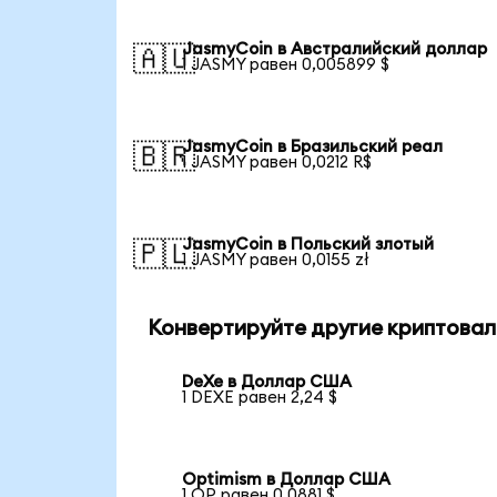
JasmyCoin в Австралийский доллар
🇦🇺
1 JASMY равен 0,005899 $
JasmyCoin в Бразильский реал
🇧🇷
1 JASMY равен 0,0212 R$
JasmyCoin в Польский злотый
🇵🇱
1 JASMY равен 0,0155 zł
Конвертируйте другие криптовал
DeXe в Доллар США
1 DEXE равен 2,24 $
Optimism в Доллар США
1 OP равен 0,0881 $