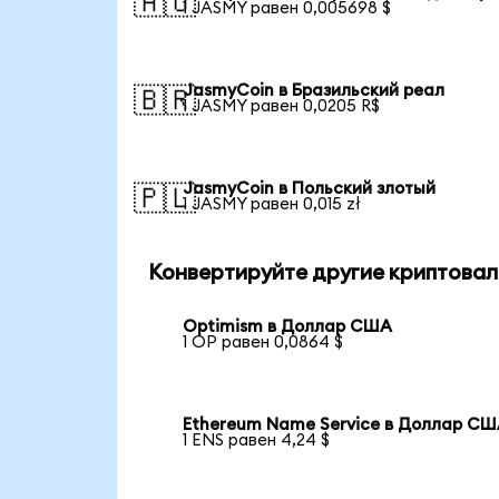
🇦🇺
1 JASMY равен 0,005698 $
JasmyCoin в Бразильский реал
🇧🇷
1 JASMY равен 0,0205 R$
JasmyCoin в Польский злотый
🇵🇱
1 JASMY равен 0,015 zł
Конвертируйте другие криптовал
Optimism в Доллар США
1 OP равен 0,0864 $
Ethereum Name Service в Доллар С
1 ENS равен 4,24 $