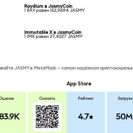
Raydium в JasmyCoin
1 RAY равен 152,9694 JASMY
Immutable X в JasmyCoin
1 IMX равен 27,4327 JASMY
нивайте JASMY в MetaMask — самом надёжном криптокошельк
App Store
Оценок
Скачать
Рейтинг
Загрузо
83.9K
4.7
50M