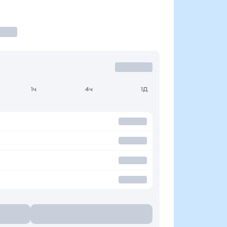
1ч
4ч
1Д