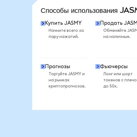
Способы использования J
Купить JASMY
Продать JAS
Начните всего за
Обменяйте JAS
пару нажатий.
на наличные.
Прогнозы
Фьючерсы
Торгуйте JASMY и
Лонг или шорт
на рынках
токенов с плеч
криптопрогнозов.
до 50x.