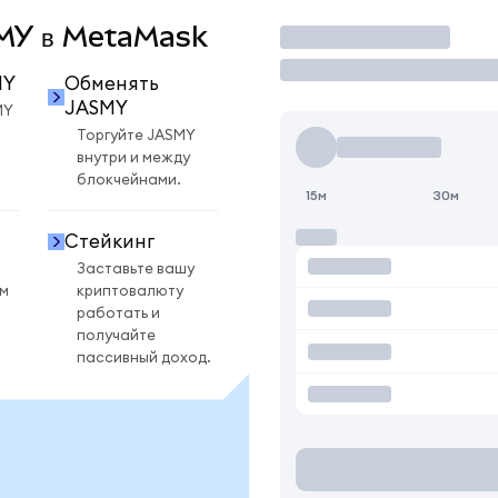
ASMY в MetaMask
Торговать
MY
Обменять
JASMY
MY
Торгуйте JASMY
внутри и между
блокчейнами.
15м
30м
Стейкинг
Заставьте вашу
ом
криптовалюту
работать и
получайте
пассивный доход.