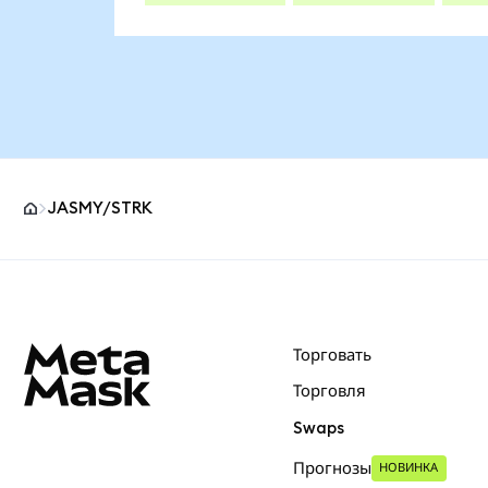
JASMY/STRK
Нижний колонтитул сайта MetaMask
Торговать
Торговля
Swaps
Прогнозы
НОВИНКА