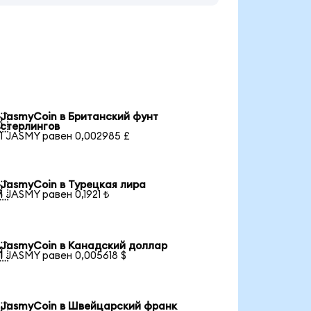
JasmyCoin в Британский фунт

стерлингов
1 JASMY равен 0,002985 £
JasmyCoin в Турецкая лира

1 JASMY равен 0,1921 ₺
JasmyCoin в Канадский доллар

1 JASMY равен 0,005618 $
JasmyCoin в Швейцарский франк