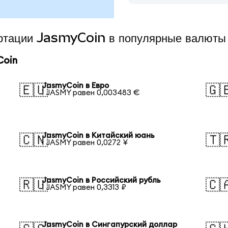
ертации JasmyCoin в популярные валюты
Coin
JasmyCoin в Евро
🇪🇺
🇬
1 JASMY равен 0,003483 €
JasmyCoin в Китайский юань
🇨🇳
🇹
1 JASMY равен 0,0272 ¥
JasmyCoin в Российский рубль
🇷🇺
🇨
1 JASMY равен 0,3313 ₽
JasmyCoin в Сингапурский доллар