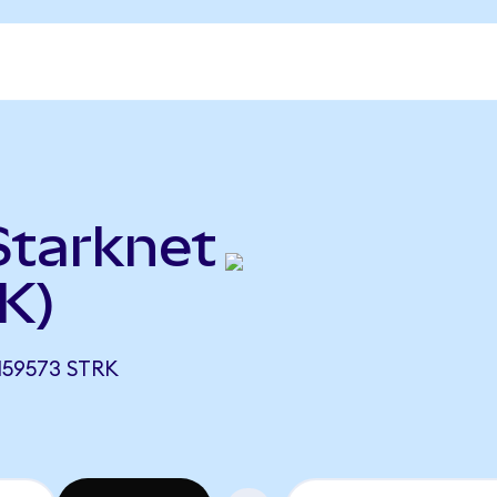
Starknet
K)
159573 STRK