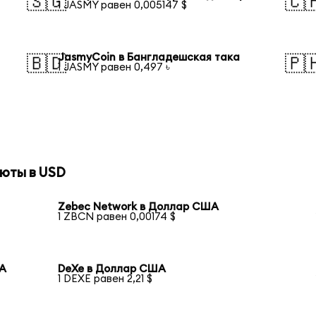
🇸🇬
🇨
1 JASMY равен 0,005147 $
JasmyCoin в Бангладешская така
🇧🇩
🇵
1 JASMY равен 0,497 ৳
юты в USD
Zebec Network в Доллар США
1 ZBCN равен 0,00174 $
ША
DeXe в Доллар США
1 DEXE равен 2,21 $