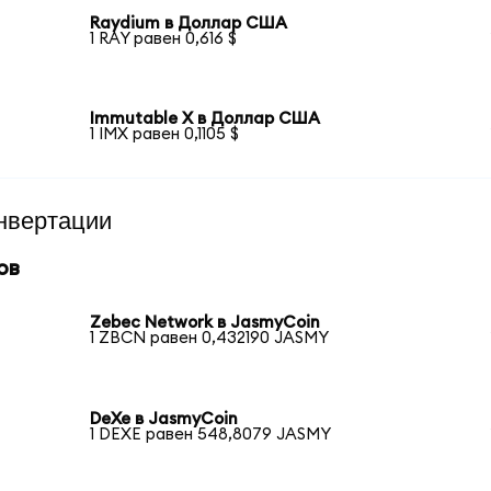
Raydium в Доллар США
1 RAY равен 0,616 $
Immutable X в Доллар США
1 IMX равен 0,1105 $
нвертации
ов
Zebec Network в JasmyCoin
1 ZBCN равен 0,432190 JASMY
DeXe в JasmyCoin
1 DEXE равен 548,8079 JASMY