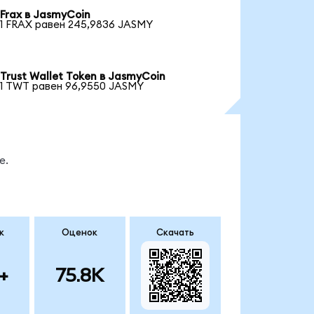
Frax в JasmyCoin
1 FRAX равен 245,9836 JASMY
Trust Wallet Token в JasmyCoin
1 TWT равен 96,9550 JASMY
е.
к
Оценок
Скачать
+
75.8K