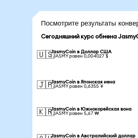
Посмотрите результаты конв
Сегодняшний курс обмена Jasmy
JasmyCoin в Доллар США
🇺🇸
1 JASMY равен 0,004027 $
JasmyCoin в Японская иена
🇯🇵
1 JASMY равен 0,6355 ¥
JasmyCoin в Южнокорейская вона
🇰🇷
1 JASMY равен 5,67 ₩
JasmyCoin в Австралийский доллар