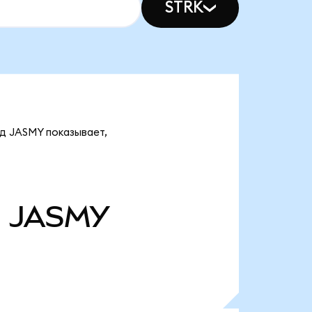
STRK
рд JASMY показывает,
д
JASMY