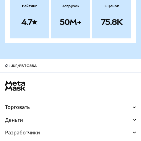
Рейтинг
Загрузок
Оценок
4.7
50M+
75.8K
JUP/PBTC35A
Нижний колонтитул сайта MetaMask
Торговать
Торговля
Деньги
Swaps
Покупайте
Разработчики
Прогнозы
НОВИНКА
Карта
Документация для разработчиков