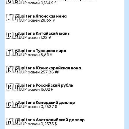
🇬🇧
1 JUP равен 0,1346 £
Jupiter в Японская иена
🇯🇵
1 JUP равен 28,69 ¥
Jupiter в Китайский юань
🇨🇳
1 JUP равен 1,22 ¥
Jupiter в Турецкая лира
🇹🇷
1 JUP равен 8,63 ₺
Jupiter в Южнокорейская вона
🇰🇷
1 JUP равен 257,33 ₩
Jupiter в Российский рубль
🇷🇺
1 JUP равен 15,02 ₽
Jupiter в Канадский доллар
🇨🇦
1 JUP равен 0,2537 $
Jupiter в Австралийский доллар
🇦🇺
1 JUP равен 0,2575 $