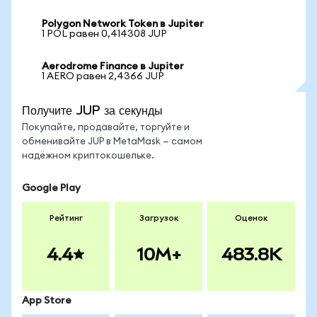
Polygon Network Token в Jupiter
1 POL равен 0,414308 JUP
Aerodrome Finance в Jupiter
1 AERO равен 2,4366 JUP
Получите JUP за секунды
Покупайте, продавайте, торгуйте и
обменивайте JUP в MetaMask — самом
надёжном криптокошельке.
Google Play
Рейтинг
Загрузок
Оценок
4.4
10M+
483.8K
App Store