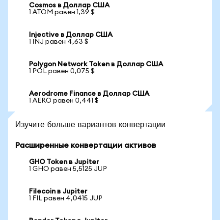
Cosmos в Доллар США
1 ATOM равен 1,39 $
Injective в Доллар США
1 INJ равен 4,63 $
Polygon Network Token в Доллар США
1 POL равен 0,075 $
Aerodrome Finance в Доллар США
1 AERO равен 0,441 $
Изучите больше вариантов конвертации
Расширенные конвертации активов
GHO Token в Jupiter
1 GHO равен 5,5125 JUP
Filecoin в Jupiter
1 FIL равен 4,0415 JUP