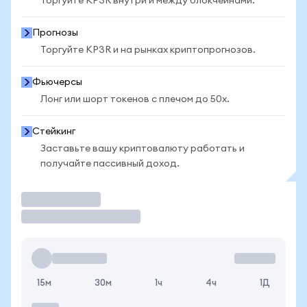
Торгуйте KP3R внутри и между блокчейнами.
Прогнозы
Торгуйте KP3R и на рынках криптопрогнозов.
Фьючерсы
Лонг или шорт токенов с плечом до 50x.
Стейкинг
Заставьте вашу криптовалюту работать и
получайте пассивный доход.
Торговать
15м
30м
1ч
4ч
1Д