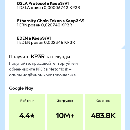
DSLA Protocol в Keep3rV1
1 DSLA равен 0,00006743 KP3R
Ethernity Chain Token в Keep3rV1
1 ERN равен 0,020740 KP3R
EDEN в Keep3rV1
1 EDEN равен 0,002345 KP3R
Получите KP3R за секунды
Покупайте, продавайте, торгуйте и
обменивайте KP3R в MetaMask —
самом надёжном криптокошельке.
Google Play
Рейтинг
Загрузок
Оценок
4.4
10M+
483.8K