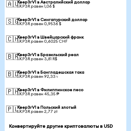
Keep3rV1 в Австралийский доллар
🇦🇺
1 KP3R равен 1,06 $
Keep3rV1 в Сингапурский доллар
🇸🇬
1 KP3R равен 0,9536 $
Keep3rV1 в Швейцарский франк
🇨🇭
1 KP3R равен 0,6025 CHF
Keep3rV1 в Бразильский реал
🇧🇷
1 KP3R равен 3,81 R$
Keep3rV1 в Бангладешская така
🇧🇩
1 KP3R равен 92,33 ৳
Keep3rV1 в Филиппинское песо
🇵🇭
1 KP3R равен 45,35 ₱
Keep3rV1 в Польский злотый
🇵🇱
1 KP3R равен 2,77 zł
Конвертируйте другие криптовалюты в USD