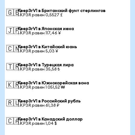
Keep3rV1 в Британский фунт стерлингов
🇬🇧
1 KP3R равен 0,5527 £
Keep3rV1 в Японская иена
🇯🇵
1 KP3R равен 117,46 ¥
Keep3rV1 в Китайский юань
🇨🇳
1 KP3R равен 5,03 ¥
Keep3rV1 в Турецкая лира
🇹🇷
1 KP3R равен 35,58 ₺
Keep3rV1 в Южнокорейская вона
🇰🇷
1 KP3R равен 1 051,52 ₩
Keep3rV1 в Российский рубль
🇷🇺
1 KP3R равен 61,38 ₽
Keep3rV1 в Канадский доллар
🇨🇦
1 KP3R равен 1,04 $