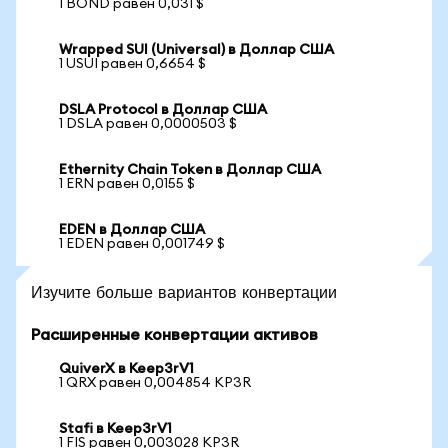
1 BOND равен 0,031 $
Wrapped SUI (Universal) в Доллар США
1 USUI равен 0,6654 $
DSLA Protocol в Доллар США
1 DSLA равен 0,0000503 $
Ethernity Chain Token в Доллар США
1 ERN равен 0,0155 $
EDEN в Доллар США
1 EDEN равен 0,001749 $
Изучите больше вариантов конвертации
Расширенные конвертации активов
QuiverX в Keep3rV1
1 QRX равен 0,004854 KP3R
Stafi в Keep3rV1
1 FIS равен 0,003028 KP3R