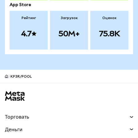
App Store
Рейтинг
Загрузок
Оценок
4.7
50M+
75.8K
KP3R/POOL
Нижний колонтитул сайта MetaMask
Торговать
Торговля
Деньги
Swaps
Покупайте