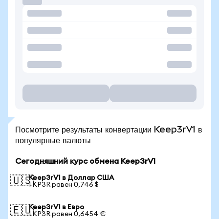
Посмотрите результаты конвертации Keep3rV1 в
популярные валюты
Сегодняшний курс обмена Keep3rV1
Keep3rV1 в Доллар США
🇺🇸
1 KP3R равен 0,746 $
Keep3rV1 в Евро
🇪🇺
1 KP3R равен 0,6454 €