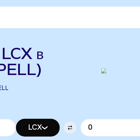
 LCX в
SPELL)
ELL
LCX