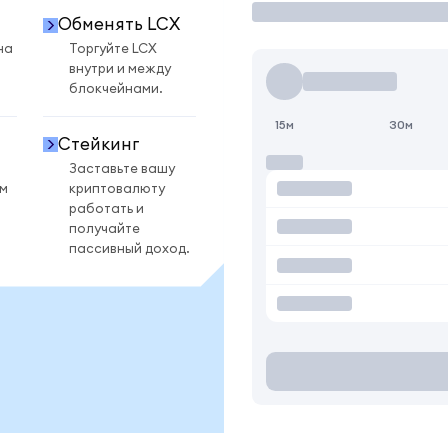
Обменять LCX
на
Торгуйте LCX
внутри и между
блокчейнами.
15м
30м
Стейкинг
Заставьте вашу
ом
криптовалюту
работать и
получайте
пассивный доход.