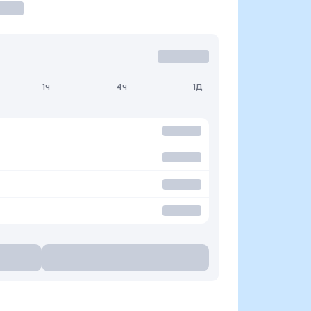
1ч
4ч
1Д