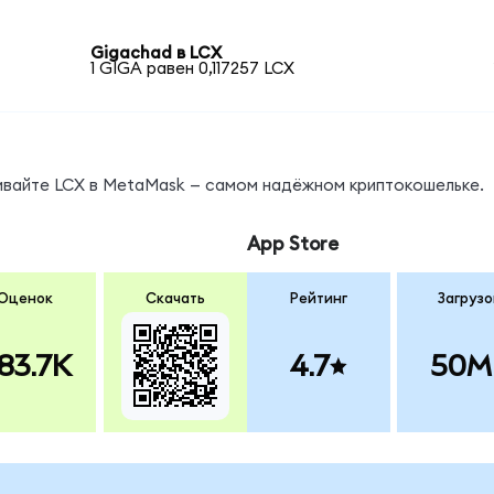
Gigachad в LCX
1 GIGA равен 0,117257 LCX
нивайте LCX в MetaMask — самом надёжном криптокошельке.
App Store
Оценок
Скачать
Рейтинг
Загрузо
83.7K
4.7
50M