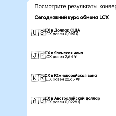
Посмотрите результаты конв
Сегодняшний курс обмена LCX
LCX в Доллар США
🇺🇸
1 LCX равен 0,0161 $
LCX в Японская иена
🇯🇵
1 LCX равен 2,54 ¥
LCX в Южнокорейская вона
🇰🇷
1 LCX равен 22,85 ₩
LCX в Австралийский доллар
🇦🇺
1 LCX равен 0,0228 $