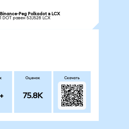
Binance-Peg Polkadot в LCX
1 DOT равен 53,1528 LCX
к
Оценок
Скачать
+
75.8K