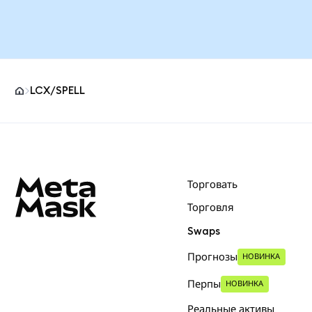
LCX/SPELL
Нижний колонтитул сайта MetaMask
Торговать
Торговля
Swaps
Прогнозы
НОВИНКА
Перпы
НОВИНКА
Реальные активы