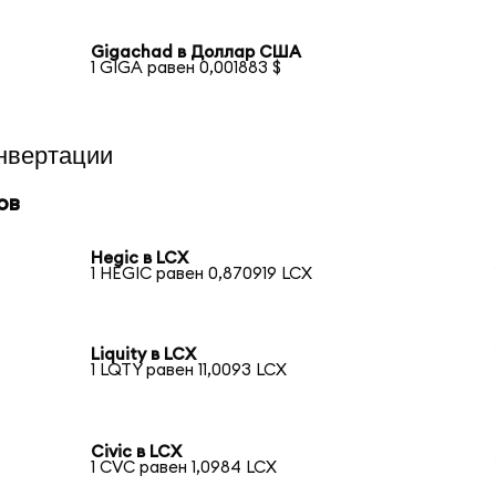
Gigachad в Доллар США
1 GIGA равен 0,001883 $
нвертации
ов
Hegic в LCX
1 HEGIC равен 0,870919 LCX
Liquity в LCX
1 LQTY равен 11,0093 LCX
Civic в LCX
1 CVC равен 1,0984 LCX