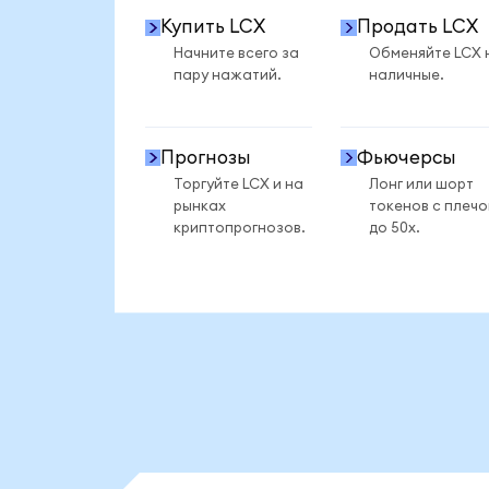
Купить LCX
Продать LCX
Начните всего за
Обменяйте LCX 
пару нажатий.
наличные.
Прогнозы
Фьючерсы
Торгуйте LCX и на
Лонг или шорт
рынках
токенов с плеч
криптопрогнозов.
до 50x.