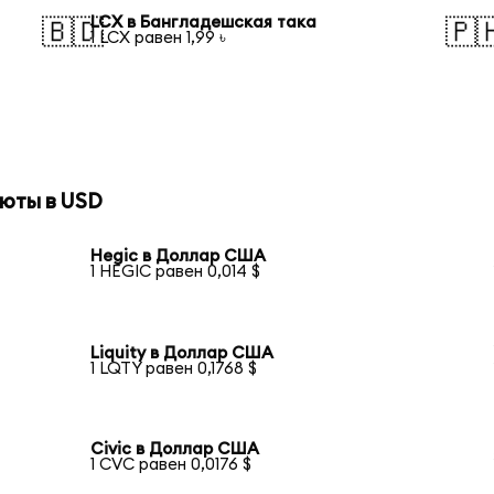
LCX в Бангладешская така
🇧🇩
🇵
1 LCX равен 1,99 ৳
юты в USD
Hegic в Доллар США
1 HEGIC равен 0,014 $
Liquity в Доллар США
1 LQTY равен 0,1768 $
Civic в Доллар США
1 CVC равен 0,0176 $