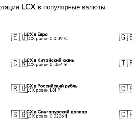
ертации LCX в популярные валюты
LCX в Евро
🇪🇺
🇬
1 LCX равен 0,0139 €
LCX в Китайский юань
🇨🇳
🇹
1 LCX равен 0,1084 ¥
LCX в Российский рубль
🇷🇺
🇨
1 LCX равен 1,31 ₽
LCX в Сингапурский доллар
🇸🇬
🇨
1 LCX равен 0,0206 $