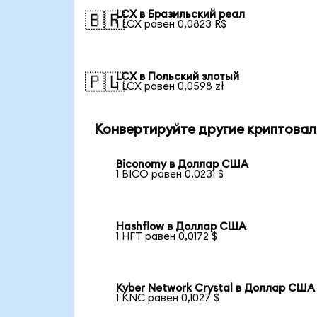
LCX в Бразильский реал
🇧🇷
1 LCX равен 0,0823 R$
LCX в Польский злотый
🇵🇱
1 LCX равен 0,0598 zł
Конвертируйте другие криптовал
Biconomy в Доллар США
1 BICO равен 0,0231 $
Hashflow в Доллар США
1 HFT равен 0,0172 $
Kyber Network Crystal в Доллар США
1 KNC равен 0,1027 $