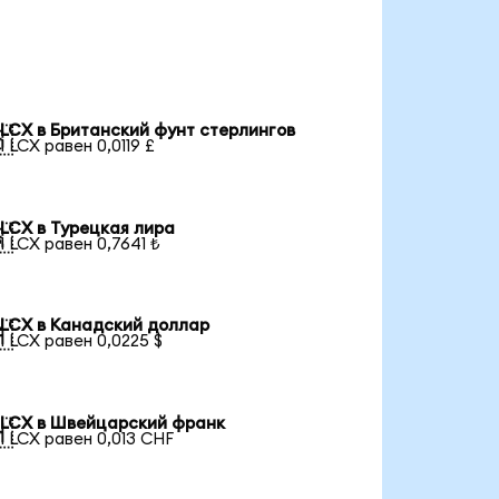
LCX в Британский фунт стерлингов

1 LCX равен 0,0119 £
LCX в Турецкая лира

1 LCX равен 0,7641 ₺
LCX в Канадский доллар

1 LCX равен 0,0225 $
LCX в Швейцарский франк

1 LCX равен 0,013 CHF