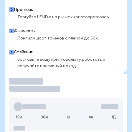
Прогнозы
Торгуйте LEND и на рынках криптопрогнозов.
Фьючерсы
Лонг или шорт токенов с плечом до 50x.
Стейкинг
Заставьте вашу криптовалюту работать и
получайте пассивный доход.
Торговать
15м
30м
1ч
4ч
1Д