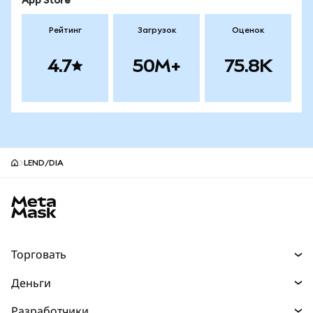
App Store
Рейтинг
Загрузок
Оценок
4.7
50M+
75.8K
LEND/DIA
Нижний колонтитул сайта MetaMask
Торговать
Торговля
Деньги
Swaps
Покупайте
Разработчики