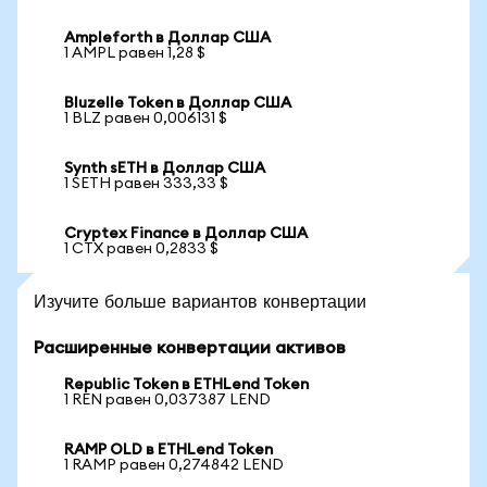
Ampleforth в Доллар США
1 AMPL равен 1,28 $
Bluzelle Token в Доллар США
1 BLZ равен 0,006131 $
Synth sETH в Доллар США
1 SETH равен 333,33 $
Cryptex Finance в Доллар США
1 CTX равен 0,2833 $
Изучите больше вариантов конвертации
Расширенные конвертации активов
Republic Token в ETHLend Token
1 REN равен 0,037387 LEND
RAMP OLD в ETHLend Token
1 RAMP равен 0,274842 LEND