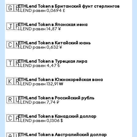
ETHLend Token в Британский фунт стерлингов
🇬🇧
1 LEND равен 0,0694 £
ETHLend Token в Японская иена
🇯🇵
1 LEND равен 14,87 ¥
ETHLend Token в Китайский юань
🇨🇳
1 LEND равен 0,632 ¥
ETHLend Token в Турецкая лира
🇹🇷
1 LEND равен 4,47 ₺
ETHLend Token в Южнокорейская вона
🇰🇷
1 LEND равен 132,91 ₩
ETHLend Token в Российский рубль
🇷🇺
1 LEND равен 7,74 ₽
ETHLend Token в Канадский доллар
🇨🇦
1 LEND равен 0,1306 $
ETHLend Token в Австралийский доллар