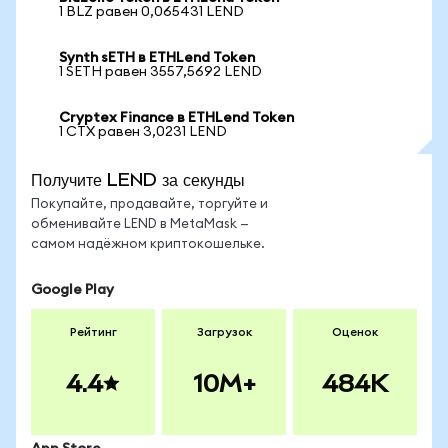
1 BLZ равен 0,065431 LEND
Synth sETH в ETHLend Token
1 SETH равен 3557,5692 LEND
Cryptex Finance в ETHLend Token
1 CTX равен 3,0231 LEND
Получите LEND за секунды
Покупайте, продавайте, торгуйте и
обменивайте LEND в MetaMask —
самом надёжном криптокошельке.
Google Play
Рейтинг
Загрузок
Оценок
4.4
10M+
484K