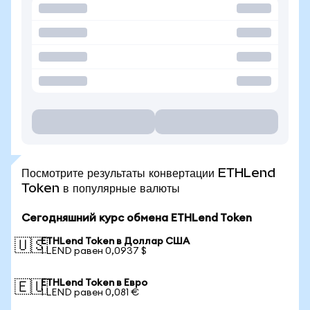
Посмотрите результаты конвертации ETHLend
Token в популярные валюты
Сегодняшний курс обмена ETHLend Token
ETHLend Token в Доллар США
🇺🇸
1 LEND равен 0,0937 $
ETHLend Token в Евро
🇪🇺
1 LEND равен 0,081 €