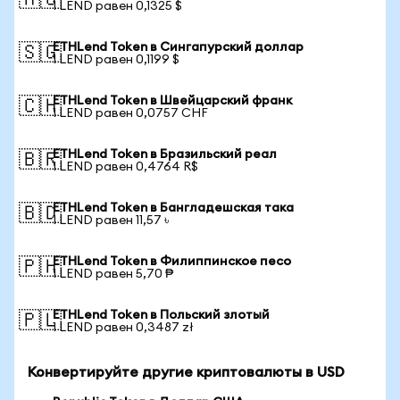
🇦🇺
1 LEND равен 0,1325 $
ETHLend Token в Сингапурский доллар
🇸🇬
1 LEND равен 0,1199 $
ETHLend Token в Швейцарский франк
🇨🇭
1 LEND равен 0,0757 CHF
ETHLend Token в Бразильский реал
🇧🇷
1 LEND равен 0,4764 R$
ETHLend Token в Бангладешская така
🇧🇩
1 LEND равен 11,57 ৳
ETHLend Token в Филиппинское песо
🇵🇭
1 LEND равен 5,70 ₱
ETHLend Token в Польский злотый
🇵🇱
1 LEND равен 0,3487 zł
Конвертируйте другие криптовалюты в USD