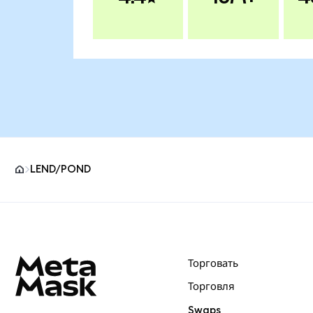
LEND/POND
Нижний колонтитул сайта MetaMask
Торговать
Торговля
Swaps