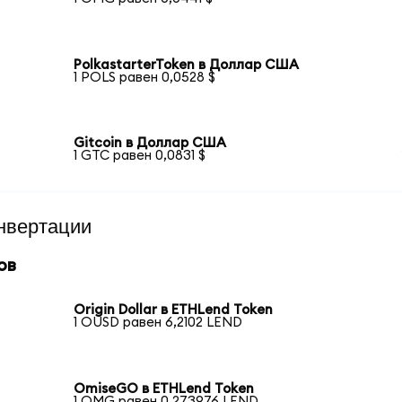
PolkastarterToken в Доллар США
1 POLS равен 0,0528 $
Gitcoin в Доллар США
1 GTC равен 0,0831 $
нвертации
ов
Origin Dollar в ETHLend Token
1 OUSD равен 6,2102 LEND
OmiseGO в ETHLend Token
1 OMG равен 0,273976 LEND