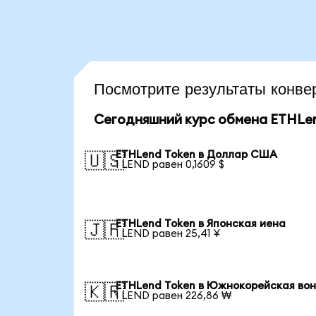
Посмотрите результаты кон
Сегодняшний курс обмена ETHLen
ETHLend Token в Доллар США
🇺🇸
1 LEND равен 0,1609 $
ETHLend Token в Японская иена
🇯🇵
1 LEND равен 25,41 ¥
ETHLend Token в Южнокорейская во
🇰🇷
1 LEND равен 226,86 ₩