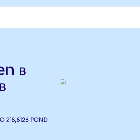
n в
в
О 218,8126 POND