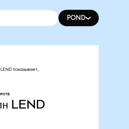
POND
 LEND показывает,
ОРОТЕ
лн
LEND