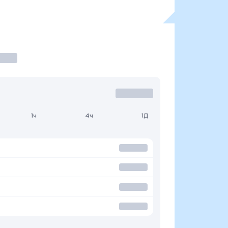
1ч
4ч
1Д