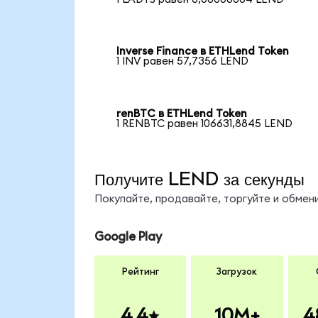
Inverse Finance в ETHLend Token
1 INV равен 57,7356 LEND
renBTC в ETHLend Token
1 RENBTC равен 106631,8845 LEND
Получите LEND за секунды
Покупайте, продавайте, торгуйте и обме
Google Play
Рейтинг
Загрузок
4.4
10M+
4