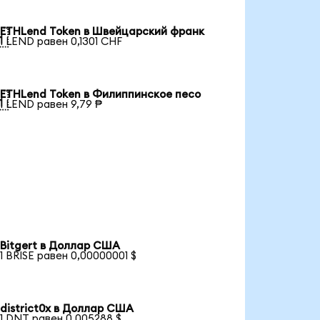
ETHLend Token в Швейцарский франк

1 LEND равен 0,1301 CHF
ETHLend Token в Филиппинское песо

1 LEND равен 9,79 ₱
Bitgert в Доллар США
1 BRISE равен 0,00000001 $
district0x в Доллар США
1 DNT равен 0,005288 $