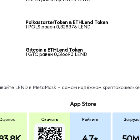
PolkastarterToken в ETHLend Token
1 POLS равен 0,328378 LEND
Gitcoin в ETHLend Token
1 GTC равен 0,516693 LEND
нивайте LEND в MetaMask — самом надёжном криптокошельке
App Store
Оценок
Скачать
Рейтинг
Загрузо
83.8K
4.7
50M