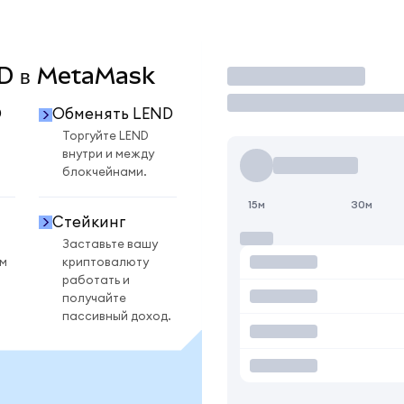
END в MetaMask
Торговать
D
Обменять LEND
D
Торгуйте LEND
внутри и между
блокчейнами.
15м
30м
Стейкинг
Заставьте вашу
ом
криптовалюту
работать и
получайте
пассивный доход.