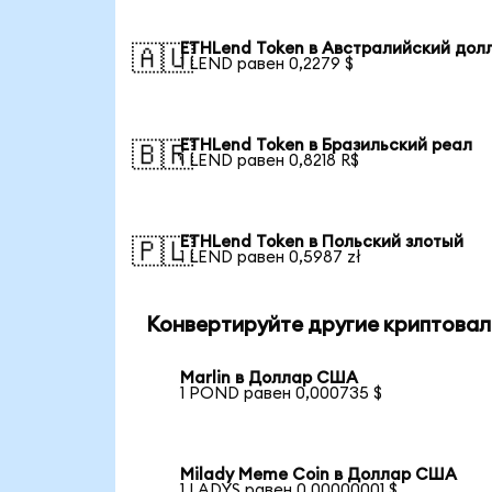
ETHLend Token в Австралийский дол
🇦🇺
1 LEND равен 0,2279 $
ETHLend Token в Бразильский реал
🇧🇷
1 LEND равен 0,8218 R$
ETHLend Token в Польский злотый
🇵🇱
1 LEND равен 0,5987 zł
Конвертируйте другие криптовал
Marlin в Доллар США
1 POND равен 0,000735 $
Milady Meme Coin в Доллар США
1 LADYS равен 0,00000001 $