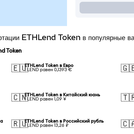
вертации ETHLend Token в популярные в
d Token
ETHLend Token в Евро
🇪🇺
🇬
1 LEND равен 0,1393 €
ETHLend Token в Китайский юань
🇨🇳
🇹
1 LEND равен 1,09 ¥
на
ETHLend Token в Российский рубль
🇷🇺
🇨
1 LEND равен 13,26 ₽