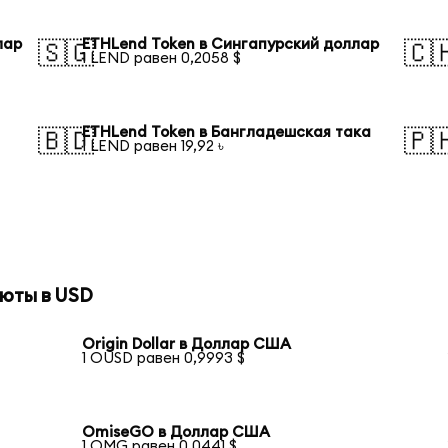
лар
ETHLend Token в Сингапурский доллар
🇸🇬
🇨
1 LEND равен 0,2058 $
ETHLend Token в Бангладешская така
🇧🇩
🇵
1 LEND равен 19,92 ৳
юты в USD
Origin Dollar в Доллар США
1 OUSD равен 0,9993 $
OmiseGO в Доллар США
1 OMG равен 0,0441 $