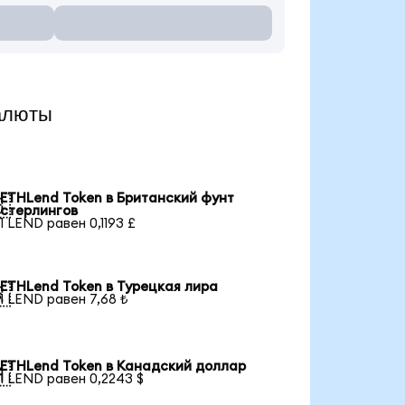
алюты
ETHLend Token в Британский фунт

стерлингов
1 LEND равен 0,1193 £
ETHLend Token в Турецкая лира

1 LEND равен 7,68 ₺
ETHLend Token в Канадский доллар

1 LEND равен 0,2243 $