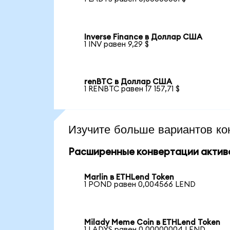
Inverse Finance в Доллар США
1 INV равен 9,29 $
renBTC в Доллар США
1 RENBTC равен 17 157,71 $
Изучите больше вариантов ко
Расширенные конвертации актив
Marlin в ETHLend Token
1 POND равен 0,004566 LEND
Milady Meme Coin в ETHLend Token
1 LADYS равен 0,00000004 LEND