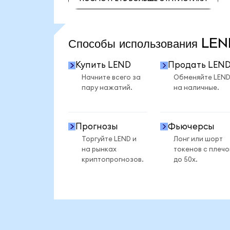
ПОСМОТРЕТЬ БОЛЬШЕ СТАТИСТИКИ
Способы использования L
Купить LEND
Продать LEN
Начните всего за
Обменяйте LEN
пару нажатий.
на наличные.
Прогнозы
Фьючерсы
Торгуйте LEND и
Лонг или шорт
на рынках
токенов с плеч
криптопрогнозов.
до 50x.