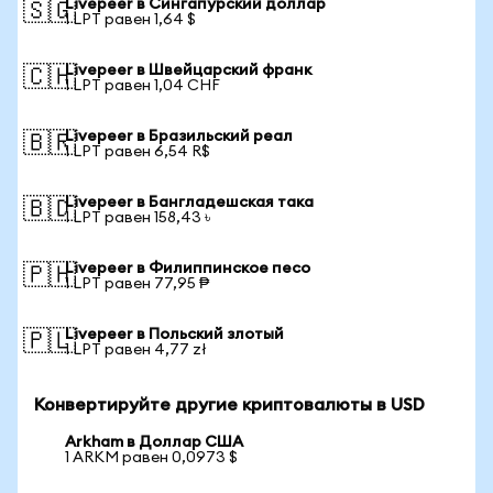
Livepeer в Сингапурский доллар
🇸🇬
1 LPT равен 1,64 $
Livepeer в Швейцарский франк
🇨🇭
1 LPT равен 1,04 CHF
Livepeer в Бразильский реал
🇧🇷
1 LPT равен 6,54 R$
Livepeer в Бангладешская така
🇧🇩
1 LPT равен 158,43 ৳
Livepeer в Филиппинское песо
🇵🇭
1 LPT равен 77,95 ₱
Livepeer в Польский злотый
🇵🇱
1 LPT равен 4,77 zł
Конвертируйте другие криптовалюты в USD
Arkham в Доллар США
1 ARKM равен 0,0973 $