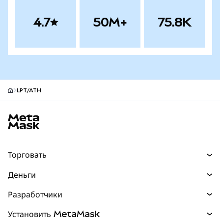
4.7
50M+
75.8K
LPT/ATH
Нижний колонтитул сайта MetaMask
Торговать
Торговля
Деньги
Swaps
Покупайте
Разработчики
Прогнозы
НОВИНКА
Карта
Документация для разработчиков
Установить MetaMask
Перпы
НОВИНКА