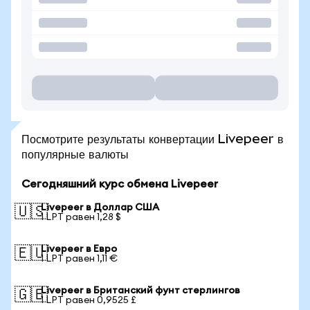
Посмотрите результаты конвертации Livepeer в
популярные валюты
Сегодняшний курс обмена Livepeer
Livepeer в Доллар США
🇺🇸
1 LPT равен 1,28 $
Livepeer в Евро
🇪🇺
1 LPT равен 1,11 €
Livepeer в Британский фунт стерлингов
🇬🇧
1 LPT равен 0,9525 £