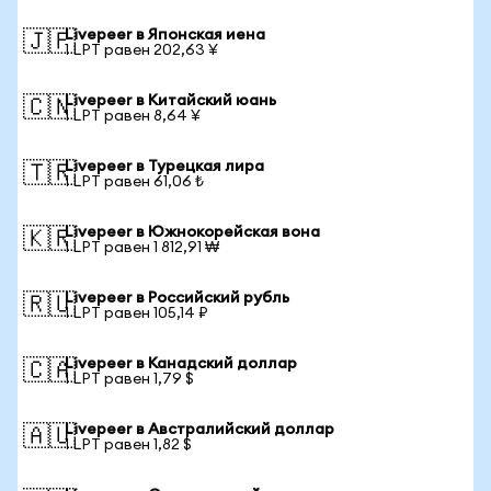
Livepeer в Японская иена
🇯🇵
1 LPT равен 202,63 ¥
Livepeer в Китайский юань
🇨🇳
1 LPT равен 8,64 ¥
Livepeer в Турецкая лира
🇹🇷
1 LPT равен 61,06 ₺
Livepeer в Южнокорейская вона
🇰🇷
1 LPT равен 1 812,91 ₩
Livepeer в Российский рубль
🇷🇺
1 LPT равен 105,14 ₽
Livepeer в Канадский доллар
🇨🇦
1 LPT равен 1,79 $
Livepeer в Австралийский доллар
🇦🇺
1 LPT равен 1,82 $