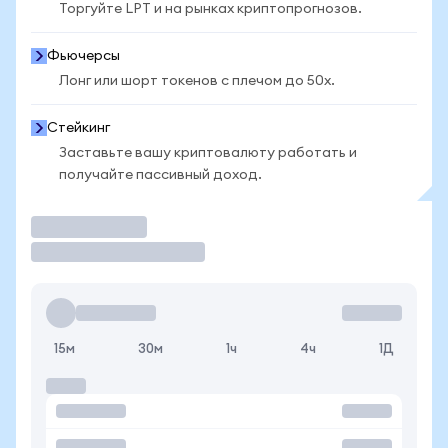
Торгуйте LPT и на рынках криптопрогнозов.
Фьючерсы
Лонг или шорт токенов с плечом до 50x.
Стейкинг
Заставьте вашу криптовалюту работать и
получайте пассивный доход.
Торговать
15м
30м
1ч
4ч
1Д