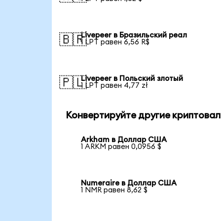
Livepeer в Бразильский реал
🇧🇷
1 LPT равен 6,56 R$
Livepeer в Польский злотый
🇵🇱
1 LPT равен 4,77 zł
Конвертируйте другие криптовал
Arkham в Доллар США
1 ARKM равен 0,0956 $
Numeraire в Доллар США
1 NMR равен 8,62 $