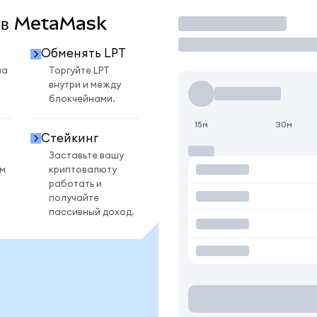
T в MetaMask
Торговать
Обменять LPT
на
Торгуйте LPT
внутри и между
блокчейнами.
15м
30м
Стейкинг
Заставьте вашу
ом
криптовалюту
работать и
получайте
пассивный доход.