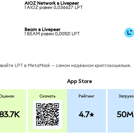
AIOZ Network в Livepeer
1 AIOZ равен 0,036627 LPT
Beam в Livepeer
1 BEAM равен 0,001121 LPT
нивайте LPT в MetaMask — самом надёжном криптокошельке.
App Store
Оценок
Скачать
Рейтинг
Загрузо
83.7K
4.7
50M