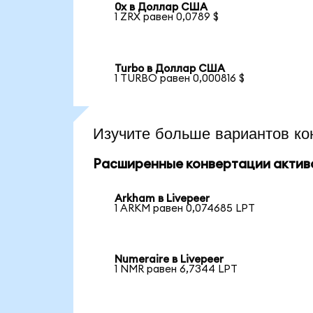
0x в Доллар США
1 ZRX равен 0,0789 $
Turbo в Доллар США
1 TURBO равен 0,000816 $
Изучите больше вариантов ко
Расширенные конвертации актив
Arkham в Livepeer
1 ARKM равен 0,074685 LPT
Numeraire в Livepeer
1 NMR равен 6,7344 LPT