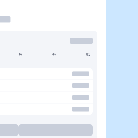
1ч
4ч
1Д