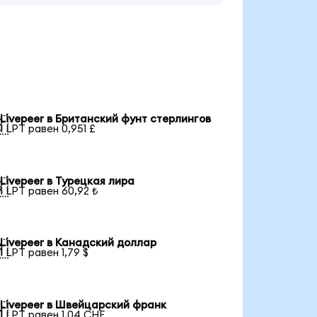
Livepeer в Британский фунт стерлингов

1 LPT равен 0,951 £
Livepeer в Турецкая лира

1 LPT равен 60,92 ₺
Livepeer в Канадский доллар

1 LPT равен 1,79 $
Livepeer в Швейцарский франк

1 LPT равен 1,04 CHF