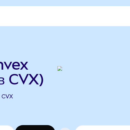
nvex
в CVX)
3 CVX