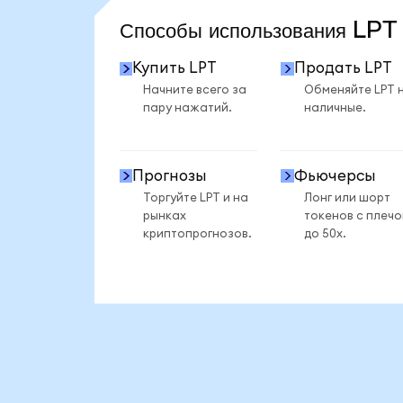
Способы использования LP
Купить LPT
Продать LPT
Начните всего за
Обменяйте LPT 
пару нажатий.
наличные.
Прогнозы
Фьючерсы
Торгуйте LPT и на
Лонг или шорт
рынках
токенов с плеч
криптопрогнозов.
до 50x.