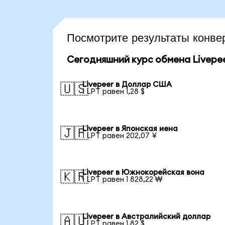
Посмотрите результаты конв
Сегодняшний курс обмена Livepe
Livepeer в Доллар США
🇺🇸
1 LPT равен 1,28 $
Livepeer в Японская иена
🇯🇵
1 LPT равен 202,07 ¥
Livepeer в Южнокорейская вона
🇰🇷
1 LPT равен 1 828,22 ₩
Livepeer в Австралийский доллар
🇦🇺
1 LPT равен 1,82 $