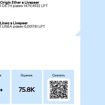
Origin Ether в Livepeer
1 OETH равен 1479,4922 LPT
Linea в Livepeer
1 LINEA равен 0,001781 LPT
к
Оценок
Скачать
+
75.8K