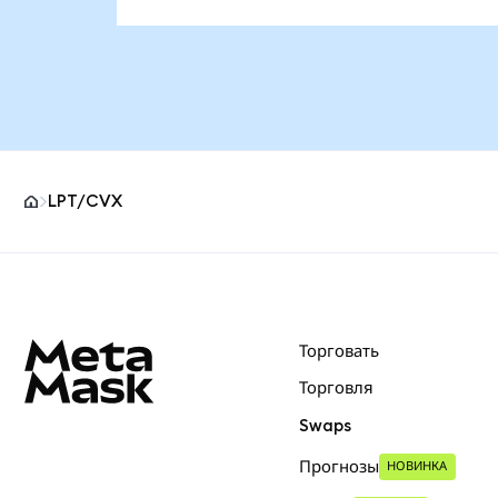
LPT/CVX
Нижний колонтитул сайта MetaMask
Торговать
Торговля
Swaps
Прогнозы
НОВИНКА