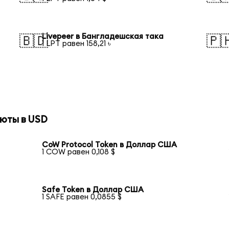
Livepeer в Бангладешская така
🇧🇩
🇵
1 LPT равен 158,21 ৳
юты в USD
CoW Protocol Token в Доллар США
1 COW равен 0,108 $
Safe Token в Доллар США
1 SAFE равен 0,0855 $