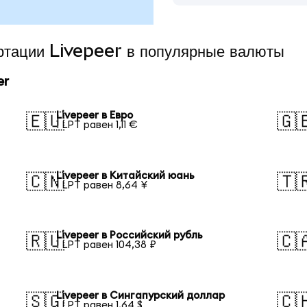
ертации Livepeer в популярные валюты
er
Livepeer в Евро
🇪🇺
🇬
1 LPT равен 1,11 €
Livepeer в Китайский юань
🇨🇳
🇹
1 LPT равен 8,64 ¥
Livepeer в Российский рубль
🇷🇺
🇨
1 LPT равен 104,38 ₽
Livepeer в Сингапурский доллар
🇸🇬
🇨
1 LPT равен 1,64 $