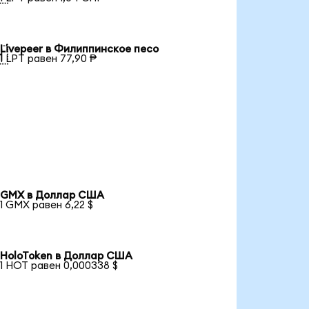
Livepeer в Филиппинское песо

1 LPT равен 77,90 ₱
GMX в Доллар США
1 GMX равен 6,22 $
HoloToken в Доллар США
1 HOT равен 0,000338 $