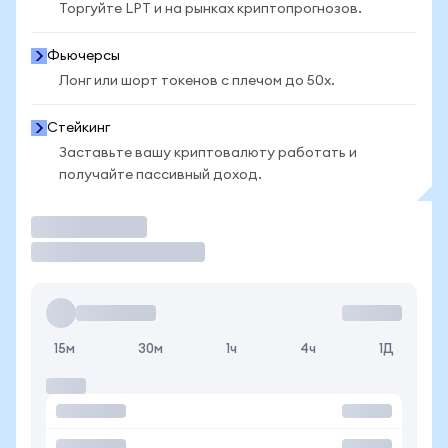
Торгуйте LPT и на рынках криптопрогнозов.
Фьючерсы
Лонг или шорт токенов с плечом до 50x.
Стейкинг
Заставьте вашу криптовалюту работать и
получайте пассивный доход.
Торговать
15м
30м
1ч
4ч
1Д