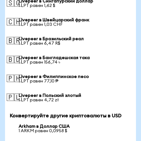
Livepeer в Сингапурский доллар
🇸🇬
1 LPT равен 1,62 $
Livepeer в Швейцарский франк
🇨🇭
1 LPT равен 1,03 CHF
Livepeer в Бразильский реал
🇧🇷
1 LPT равен 6,47 R$
Livepeer в Бангладешская така
🇧🇩
1 LPT равен 156,74 ৳
Livepeer в Филиппинское песо
🇵🇭
1 LPT равен 77,10 ₱
Livepeer в Польский злотый
🇵🇱
1 LPT равен 4,72 zł
Конвертируйте другие криптовалюты в USD
Arkham в Доллар США
1 ARKM равен 0,0958 $