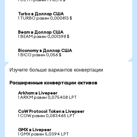
1 OETH равен 1 918,78 $
Turbo в Доллар США
1 TURBO равен 0,000813 $
Beam в Доллар США
1 BEAM равен 0,001398 $
Biconomy в Доллар США
1 BICO равен 0,056 $
Изучите больше вариантов конвертации
Расширенные конвертации активов
Arkham в Livepeer
1 ARKM равен 0,075408 LPT
CoW Protocol Token в Livepeer
1 COW равен 0,083465 LPT
GMX в Livepeer
1 GMX равен 5,0394 LPT