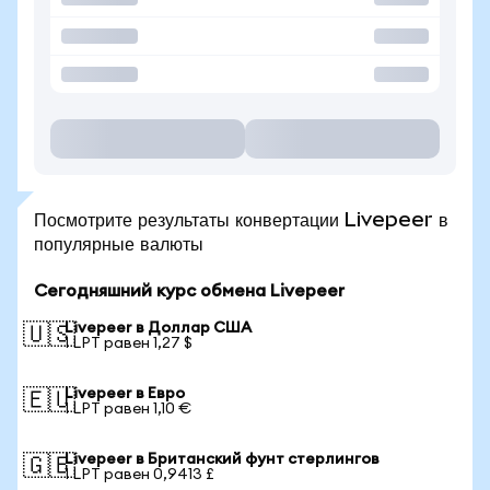
Посмотрите результаты конвертации Livepeer в
популярные валюты
Сегодняшний курс обмена Livepeer
Livepeer в Доллар США
🇺🇸
1 LPT равен 1,27 $
Livepeer в Евро
🇪🇺
1 LPT равен 1,10 €
Livepeer в Британский фунт стерлингов
🇬🇧
1 LPT равен 0,9413 £