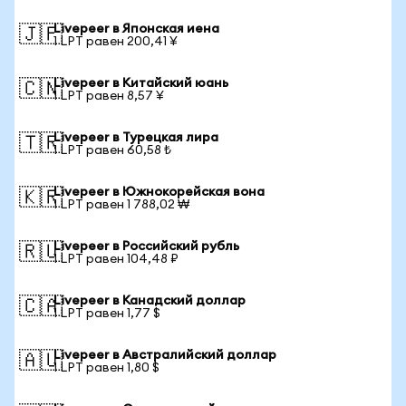
Livepeer в Японская иена
🇯🇵
1 LPT равен 200,41 ¥
Livepeer в Китайский юань
🇨🇳
1 LPT равен 8,57 ¥
Livepeer в Турецкая лира
🇹🇷
1 LPT равен 60,58 ₺
Livepeer в Южнокорейская вона
🇰🇷
1 LPT равен 1 788,02 ₩
Livepeer в Российский рубль
🇷🇺
1 LPT равен 104,48 ₽
Livepeer в Канадский доллар
🇨🇦
1 LPT равен 1,77 $
Livepeer в Австралийский доллар
🇦🇺
1 LPT равен 1,80 $