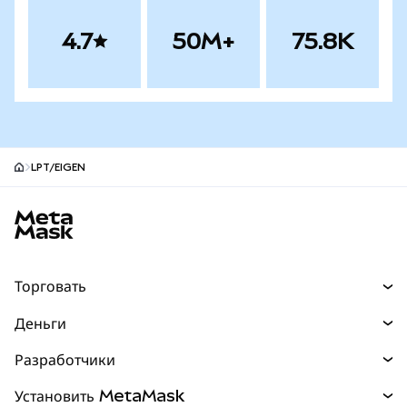
4.7
50M+
75.8K
LPT/EIGEN
Нижний колонтитул сайта MetaMask
Торговать
Торговля
Деньги
Swaps
Покупайте
Разработчики
Прогнозы
НОВИНКА
Карта
Документация для разработчиков
Установить MetaMask
Перпы
НОВИНКА