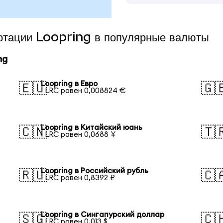
ертации Loopring в популярные валюты
ng
Loopring в Евро
🇪🇺
🇬
1 LRC равен 0,008824 €
Loopring в Китайский юань
🇨🇳
🇹
1 LRC равен 0,0688 ¥
Loopring в Российский рубль
🇷🇺
🇨
1 LRC равен 0,8392 ₽
Loopring в Сингапурский доллар
🇸🇬
🇨
1 LRC равен 0,013 $