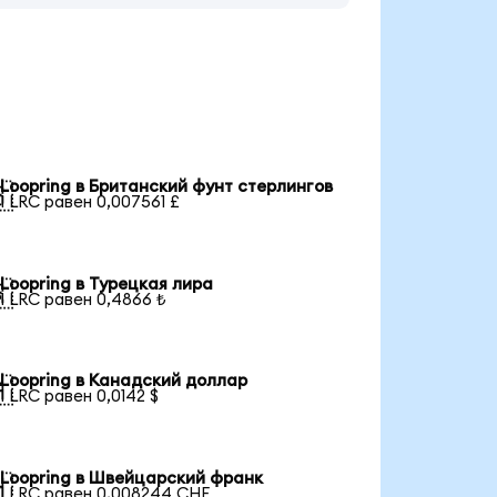
Loopring в Британский фунт стерлингов

1 LRC равен 0,007561 £
Loopring в Турецкая лира

1 LRC равен 0,4866 ₺
Loopring в Канадский доллар

1 LRC равен 0,0142 $
Loopring в Швейцарский франк

1 LRC равен 0,008244 CHF