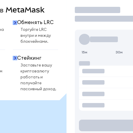
C в MetaMask
Торговать
Обменять LRC
на
Торгуйте LRC
внутри и между
блокчейнами.
15м
30м
Стейкинг
Заставьте вашу
ом
криптовалюту
работать и
получайте
пассивный доход.