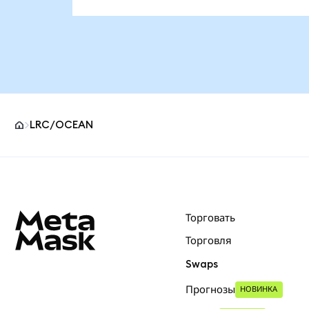
LRC/OCEAN
Нижний колонтитул сайта MetaMask
Торговать
Торговля
Swaps
Прогнозы
НОВИНКА