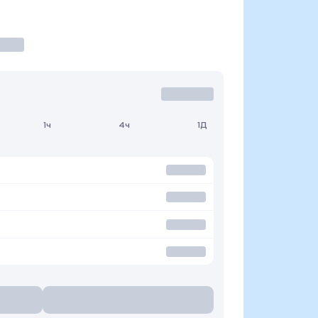
1ч
4ч
1Д