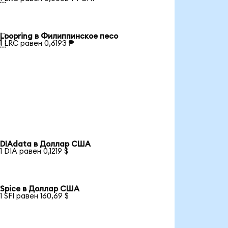
Loopring в Филиппинское песо

1 LRC равен 0,6193 ₱
DIAdata в Доллар США
1 DIA равен 0,1219 $
Spice в Доллар США
1 SFI равен 160,69 $