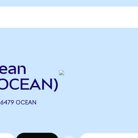
cean
 OCEAN)
06479 OCEAN