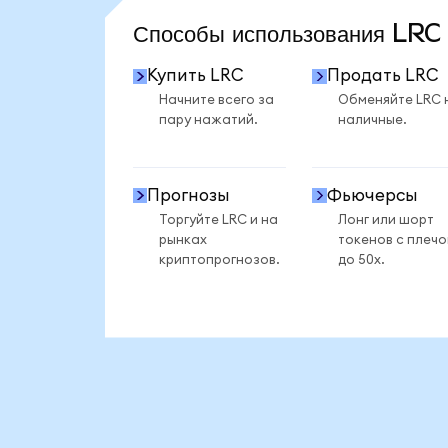
Способы использования LR
Купить LRC
Продать LRC
Начните всего за
Обменяйте LRC 
пару нажатий.
наличные.
Прогнозы
Фьючерсы
Торгуйте LRC и на
Лонг или шорт
рынках
токенов с плеч
криптопрогнозов.
до 50x.