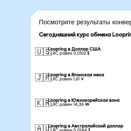
Посмотрите результаты конв
Сегодняшний курс обмена Loopri
Loopring в Доллар США
🇺🇸
1 LRC равен 0,0102 $
Loopring в Японская иена
🇯🇵
1 LRC равен 1,61 ¥
Loopring в Южнокорейская вона
🇰🇷
1 LRC равен 14,36 ₩
Loopring в Австралийский доллар
🇦🇺
1 LRC равен 0,0144 $