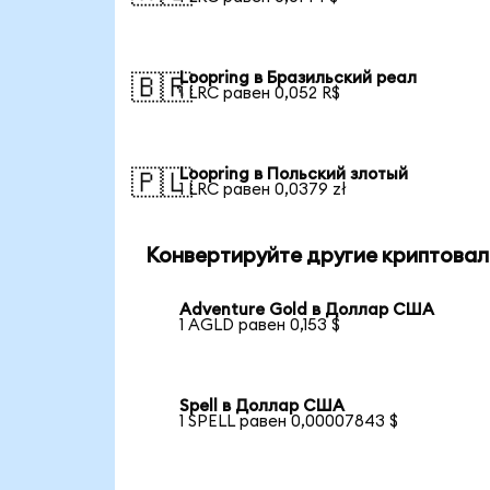
Loopring в Бразильский реал
🇧🇷
1 LRC равен 0,052 R$
Loopring в Польский злотый
🇵🇱
1 LRC равен 0,0379 zł
Конвертируйте другие криптовал
Adventure Gold в Доллар США
1 AGLD равен 0,153 $
Spell в Доллар США
1 SPELL равен 0,00007843 $