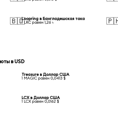
Loopring в Бангладешская така
🇧🇩
🇵
1 LRC равен 1,26 ৳
юты в USD
Treasure в Доллар США
1 MAGIC равен 0,0413 $
LCX в Доллар США
1 LCX равен 0,0162 $