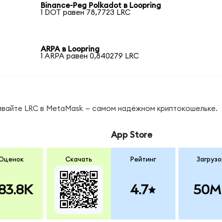
Binance-Peg Polkadot в Loopring
1 DOT равен 78,7723 LRC
ARPA в Loopring
1 ARPA равен 0,840279 LRC
нивайте LRC в MetaMask — самом надёжном криптокошельке.
App Store
Оценок
Скачать
Рейтинг
Загрузо
83.8K
4.7
50M