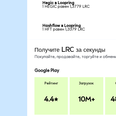
Hegic в Loopring
1 HEGIC равен 1,3779 LRC
Hashflow в Loopring
1 HFT равен 1,3379 LRC
Получите LRC за секунды
Покупайте, продавайте, торгуйте и обме
Google Play
Рейтинг
Загрузок
4.4
10M+
4