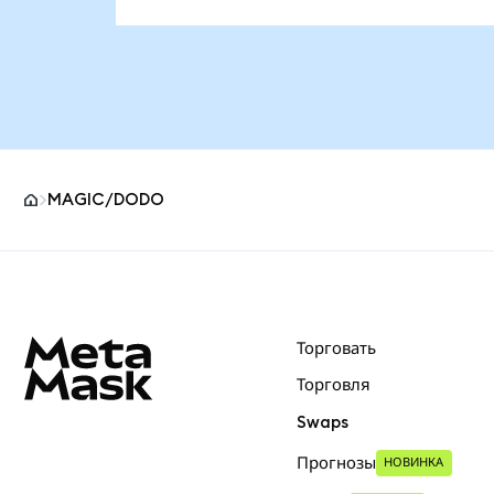
MAGIC/DODO
Нижний колонтитул сайта MetaMask
Торговать
Торговля
Swaps
Прогнозы
НОВИНКА