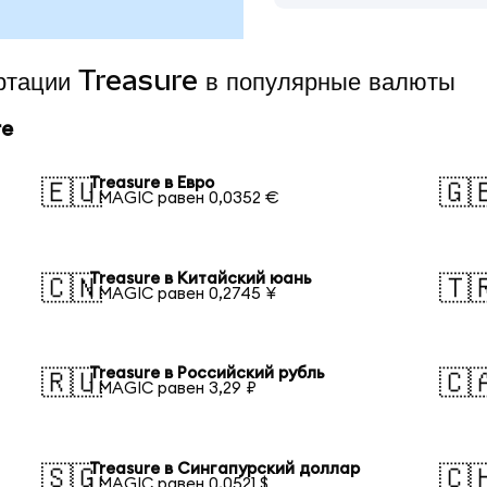
ертации Treasure в популярные валюты
re
Treasure в Евро
🇪🇺
🇬
1 MAGIC равен 0,0352 €
Treasure в Китайский юань
🇨🇳
🇹
1 MAGIC равен 0,2745 ¥
Treasure в Российский рубль
🇷🇺
🇨
1 MAGIC равен 3,29 ₽
Treasure в Сингапурский доллар
🇸🇬
🇨
1 MAGIC равен 0,0521 $