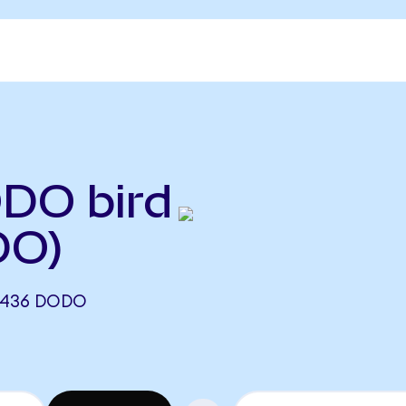
ODO bird
DO)
4436 DODO