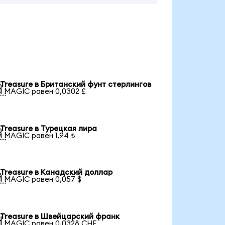
Treasure в Британский фунт стерлингов

1 MAGIC равен 0,0302 £
Treasure в Турецкая лира

1 MAGIC равен 1,94 ₺
Treasure в Канадский доллар

1 MAGIC равен 0,057 $
Treasure в Швейцарский франк

1 MAGIC равен 0,0328 CHF