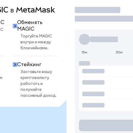
AGIC в MetaMask
Торговать
IC
Обменять
MAGIC
IC
Торгуйте MAGIC
внутри и между
блокчейнами.
15м
30м
Стейкинг
Заставьте вашу
ом
криптовалюту
работать и
получайте
пассивный доход.