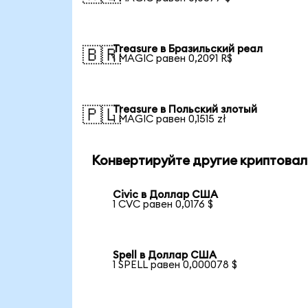
Treasure в Бразильский реал
🇧🇷
1 MAGIC равен 0,2091 R$
Treasure в Польский злотый
🇵🇱
1 MAGIC равен 0,1515 zł
Конвертируйте другие криптовал
Civic в Доллар США
1 CVC равен 0,0176 $
Spell в Доллар США
1 SPELL равен 0,000078 $