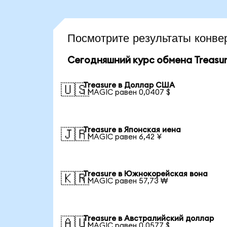
Посмотрите результаты конв
Сегодняшний курс обмена Treasu
Treasure в Доллар США
🇺🇸
1 MAGIC равен 0,0407 $
Treasure в Японская иена
🇯🇵
1 MAGIC равен 6,42 ¥
Treasure в Южнокорейская вона
🇰🇷
1 MAGIC равен 57,73 ₩
Treasure в Австралийский доллар
🇦🇺
1 MAGIC равен 0,0577 $