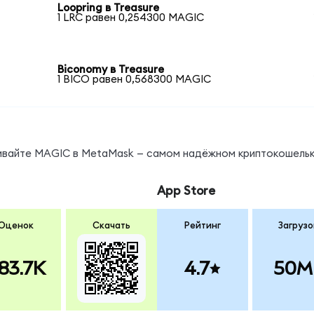
Loopring в Treasure
1 LRC равен 0,254300 MAGIC
Biconomy в Treasure
1 BICO равен 0,568300 MAGIC
нивайте MAGIC в MetaMask — самом надёжном криптокошельк
App Store
Оценок
Скачать
Рейтинг
Загрузо
83.7K
4.7
50M