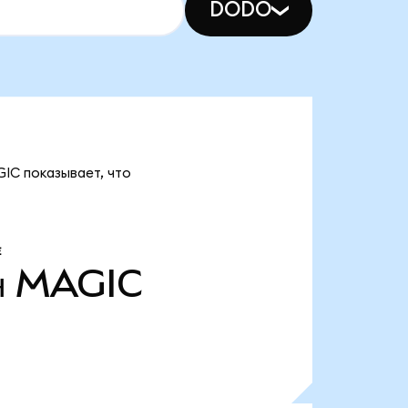
DODO
GIC показывает, что
Е
н
MAGIC