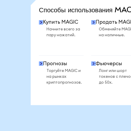
Способы использования M
Купить MAGIC
Продать MAG
Начните всего за
Обменяйте MAG
пару нажатий.
на наличные.
Прогнозы
Фьючерсы
Торгуйте MAGIC и
Лонг или шорт
на рынках
токенов с плеч
криптопрогнозов.
до 50x.