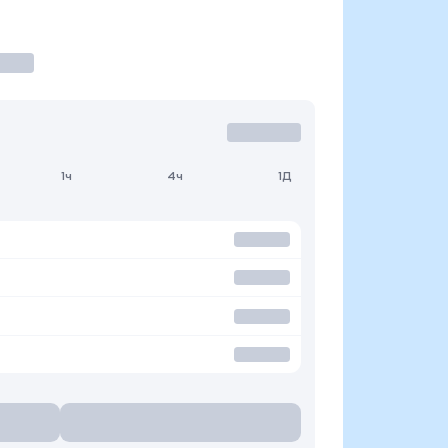
1ч
4ч
1Д