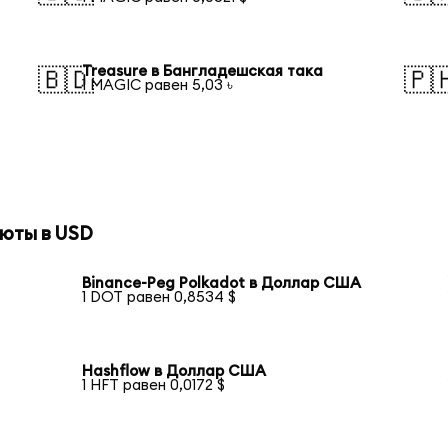
Treasure в Бангладешская така
🇧🇩
🇵
1 MAGIC равен 5,03 ৳
юты в USD
Binance-Peg Polkadot в Доллар США
1 DOT равен 0,8534 $
Hashflow в Доллар США
1 HFT равен 0,0172 $