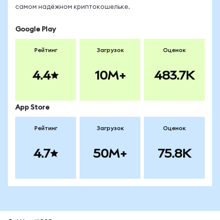
самом надёжном криптокошельке.
Google Play
Рейтинг
Загрузок
Оценок
4.4
10M+
483.7K
App Store
Рейтинг
Загрузок
Оценок
4.7
50M+
75.8K