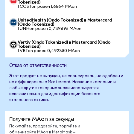
Tokenized)
1 COSTon равен 1,6564 MAon
UnitedHealth (Ondo Tokenized) в Mastercard
(Ondo Tokenized)
1 UNHon равен 0,739698 MAon
Vertiv (Ondo Tokenized) в Mastercard (Ondo
Tokenized)
1 VRTon равен 0,492380 MAon
Отказ от ответственности
Этот продукт не выпущен, не спонсирован, не одобрен и
не аффилирован с Mastercard. Название компании и
любые другие товарные знаки используются
исключительно для идентификации базового
эталонного актива.
Получите MAon за секунды
Покупайте, продавайте, торгуйте и
обменивайте MAon в MetaMask —