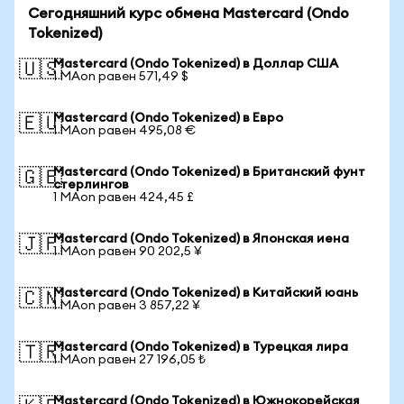
Сегодняшний курс обмена Mastercard (Ondo
Tokenized)
Mastercard (Ondo Tokenized) в Доллар США
🇺🇸
1 MAon равен 571,49 $
Mastercard (Ondo Tokenized) в Евро
🇪🇺
1 MAon равен 495,08 €
Mastercard (Ondo Tokenized) в Британский фунт
🇬🇧
стерлингов
1 MAon равен 424,45 £
Mastercard (Ondo Tokenized) в Японская иена
🇯🇵
1 MAon равен 90 202,5 ¥
Mastercard (Ondo Tokenized) в Китайский юань
🇨🇳
1 MAon равен 3 857,22 ¥
Mastercard (Ondo Tokenized) в Турецкая лира
🇹🇷
1 MAon равен 27 196,05 ₺
Mastercard (Ondo Tokenized) в Южнокорейская