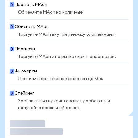
Продать MAon
Обменяйте MAon на наличные.
Обменять MAon
Торгуйте MAon внутри и между блокчейнами.
Прогнозы
Торгуйте MAon и на рынках криптопрогнозов.
Фьючерсы
Лонг или шорт токенов с плечом до 50x.
Стейкинг
Заставьте вашу криптовалюту работать и
получайте пассивный доход.
Торговать