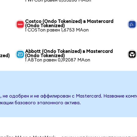
1 WFCon равен 0,155286 MAon
Costco (Ondo Tokenized) в Mastercard
(Ondo Tokenized)
1 COSTon равен 1,6753 MAon
Abbott (Ondo Tokenized) в Mastercard
zed)
(Ondo Tokenized)
1 ABTon равен 0,192087 MAon
, не одобрен и не аффилирован с Mastercard. Название комп
кации базового эталонного актива.