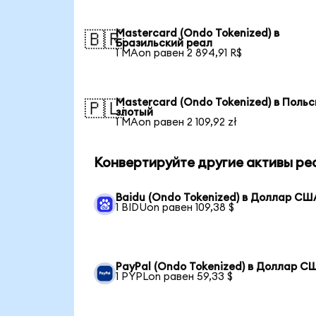
Mastercard (Ondo Tokenized) в
🇧🇷
Бразильский реал
1 MAon равен 2 894,91 R$
Mastercard (Ondo Tokenized) в Польс
🇵🇱
злотый
1 MAon равен 2 109,92 zł
Конвертируйте другие активы ре
Baidu (Ondo Tokenized) в Доллар СШ
1 BIDUon равен 109,38 $
PayPal (Ondo Tokenized) в Доллар С
1 PYPLon равен 59,33 $