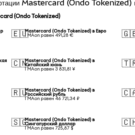
вертации Mastercard (Ondo Tokenized) 
ard (Ondo Tokenized)
ар
Mastercard (Ondo Tokenized) в Евро
🇪🇺
🇬
1 MAon равен 491,28 €
кая
Mastercard (Ondo Tokenized) в
🇨🇳
🇹
Китайский юань
1 MAon равен 3 831,81 ¥
Mastercard (Ondo Tokenized) в
🇷🇺
🇨
Российский рубль
1 MAon равен 46 721,34 ₽
Mastercard (Ondo Tokenized) в
🇸🇬
🇨
Сингапурский доллар
1 MAon равен 725,87 $