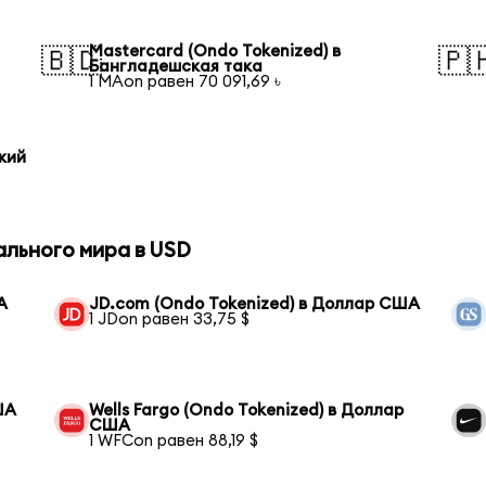
Mastercard (Ondo Tokenized) в
🇧🇩
🇵
Бангладешская така
1 MAon равен 70 091,69 ৳
кий
ального мира в USD
А
JD.com (Ondo Tokenized) в Доллар США
1 JDon равен 33,75 $
ША
Wells Fargo (Ondo Tokenized) в Доллар
США
1 WFCon равен 88,19 $