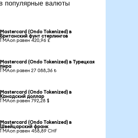
в популярные валюты
Mastercard (Ondo Tokenized) в

Британский фунт стерлингов
1 MAon равен 420,96 £
Mastercard (Ondo Tokenized) в Турецкая

лира
1 MAon равен 27 088,36 ₺
Mastercard (Ondo Tokenized) в

Канадский доллар
1 MAon равен 792,28 $
Mastercard (Ondo Tokenized) в

Швейцарский франк
1 MAon равен 458,89 CHF