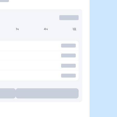
1ч
4ч
1Д