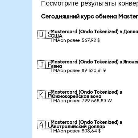
Посмотрите результаты кон
Сегодняшний курс обмена Masterc
Mastercard (Ondo Tokenized) в Долл
🇺🇸
США
1 MAon равен 567,92 $
Mastercard (Ondo Tokenized) в Японс
🇯🇵
иена
1 MAon равен 89 620,61 ¥
Mastercard (Ondo Tokenized) в
🇰🇷
Южнокорейская вона
1 MAon равен 799 568,83 ₩
Mastercard (Ondo Tokenized) в
🇦🇺
Австралийский доллар
1 MAon равен 803,64 $