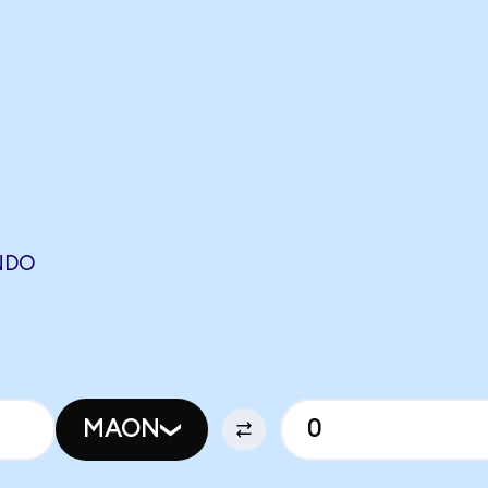
NDO
N
MAON