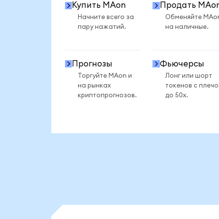
Купить MAon
Продать MAo
Начните всего за
Обменяйте MAo
пару нажатий.
на наличные.
Прогнозы
Фьючерсы
Торгуйте MAon и
Лонг или шорт
на рынках
токенов с плеч
криптопрогнозов.
до 50x.