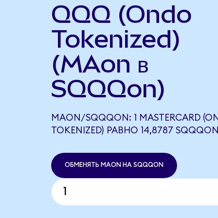
QQQ (Ondo
Tokenized)
(MAon в
SQQQon)
MAON/SQQQON: 1 MASTERCARD (O
TOKENIZED) РАВНО 14,8787 SQQQO
ОБМЕНЯТЬ MAON НА SQQQON