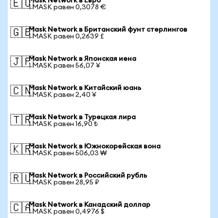
Mask Network в Евро
🇪🇺
1 MASK равен 0,3078 €
Mask Network в Британский фунт стерлингов
🇬🇧
1 MASK равен 0,2639 £
Mask Network в Японская иена
🇯🇵
1 MASK равен 56,07 ¥
Mask Network в Китайский юань
🇨🇳
1 MASK равен 2,40 ¥
Mask Network в Турецкая лира
🇹🇷
1 MASK равен 16,90 ₺
Mask Network в Южнокорейская вона
🇰🇷
1 MASK равен 506,03 ₩
Mask Network в Российский рубль
🇷🇺
1 MASK равен 28,95 ₽
Mask Network в Канадский доллар
🇨🇦
1 MASK равен 0,4976 $