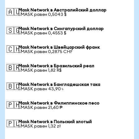
Mask Network в Австралийский доллар
🇦🇺
1 MASK равен 0,5043 $
Mask Network в Сингапурский доллар
🇸🇬
1 MASK равен 0,4553 $
Mask Network в Швейцарский франк
🇨🇭
1 MASK равен 0,2875 CHF
Mask Network в Бразильский реал
🇧🇷
1 MASK равен 1,82 R$
Mask Network в Бангладешская така
🇧🇩
1 MASK равен 43,90 ৳
Mask Network в Филиппинское песо
🇵🇭
1 MASK равен 21,60 ₱
Mask Network в Польский злотый
🇵🇱
1 MASK равен 1,32 zł