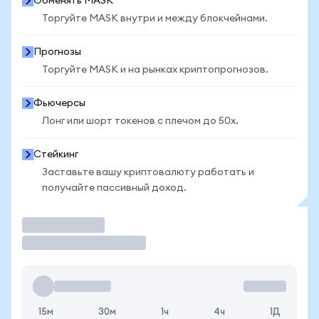
Обменять MASK
Торгуйте MASK внутри и между блокчейнами.
Прогнозы
Торгуйте MASK и на рынках криптопрогнозов.
Фьючерсы
Лонг или шорт токенов с плечом до 50x.
Стейкинг
Заставьте вашу криптовалюту работать и
получайте пассивный доход.
Торговать
15м
30м
1ч
4ч
1Д