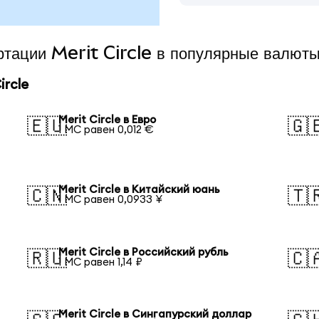
ртации Merit Circle в популярные валют
ircle
Merit Circle в Евро
🇪🇺
🇬
1 MC равен 0,012 €
Merit Circle в Китайский юань
🇨🇳
🇹
1 MC равен 0,0933 ¥
Merit Circle в Российский рубль
🇷🇺
🇨
1 MC равен 1,14 ₽
Merit Circle в Сингапурский доллар