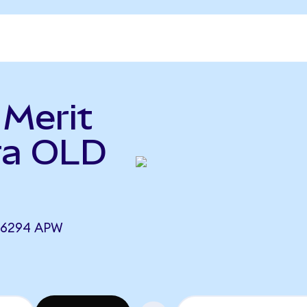
 Merit
tra OLD
46294 APW