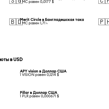
🇸🇬
🇨
1 MC равен 0,0177 $
Merit Circle в Бангладешская така
🇧🇩
🇵
1 MC равен 1,71 ৳
юты в USD
APY vision в Доллар США
1 VISION равен 0,1214 $
Pillar в Доллар США
1 PLR равен 0,000671 $