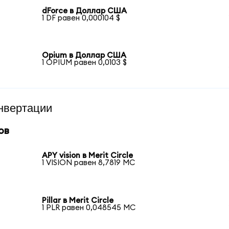
dForce в Доллар США
1 DF равен 0,000104 $
Opium в Доллар США
1 OPIUM равен 0,0103 $
нвертации
ов
APY vision в Merit Circle
1 VISION равен 8,7819 MC
Pillar в Merit Circle
1 PLR равен 0,048545 MC