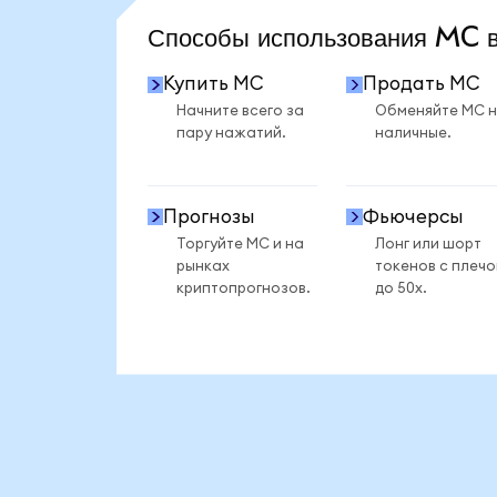
Способы использования MC
Купить MC
Продать MC
Начните всего за
Обменяйте MC 
пару нажатий.
наличные.
Прогнозы
Фьючерсы
Торгуйте MC и на
Лонг или шорт
рынках
токенов с плеч
криптопрогнозов.
до 50x.