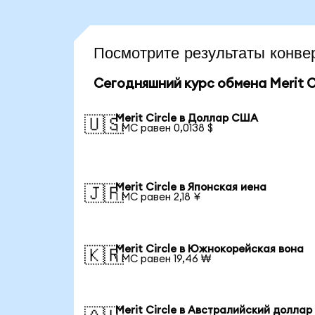
Посмотрите результаты конве
Сегодняшний курс обмена Merit C
Merit Circle в Доллар США
🇺🇸
1 MC равен 0,0138 $
Merit Circle в Японская иена
🇯🇵
1 MC равен 2,18 ¥
Merit Circle в Южнокорейская вона
🇰🇷
1 MC равен 19,46 ₩
Merit Circle в Австралийский доллар