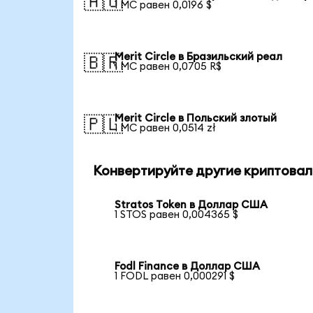
🇦🇺
1 MC равен 0,0196 $
Merit Circle в Бразильский реал
🇧🇷
1 MC равен 0,0705 R$
Merit Circle в Польский злотый
🇵🇱
1 MC равен 0,0514 zł
Конвертируйте другие криптовал
Stratos Token в Доллар США
1 STOS равен 0,004365 $
Fodl Finance в Доллар США
1 FODL равен 0,000291 $