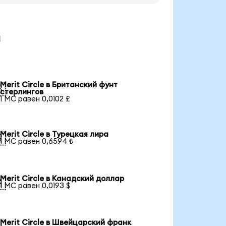
ы
Merit Circle в Британский фунт

стерлингов
1 MC равен 0,0102 £
Merit Circle в Турецкая лира

1 MC равен 0,6594 ₺
Merit Circle в Канадский доллар

1 MC равен 0,0193 $
Merit Circle в Швейцарский франк