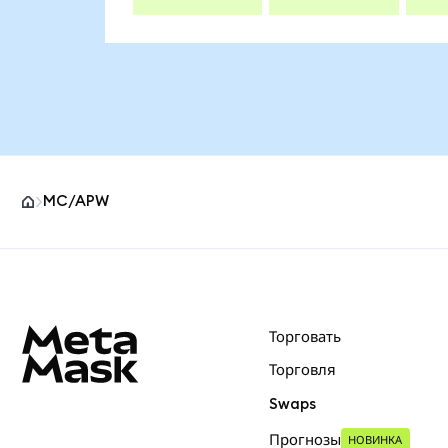
MC/APW
Нижний колонтитул сайта MetaMask
Торговать
Торговля
Swaps
Прогнозы
НОВИНКА