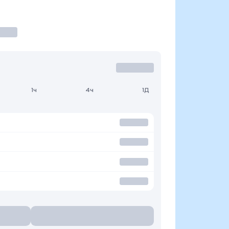
1ч
4ч
1Д