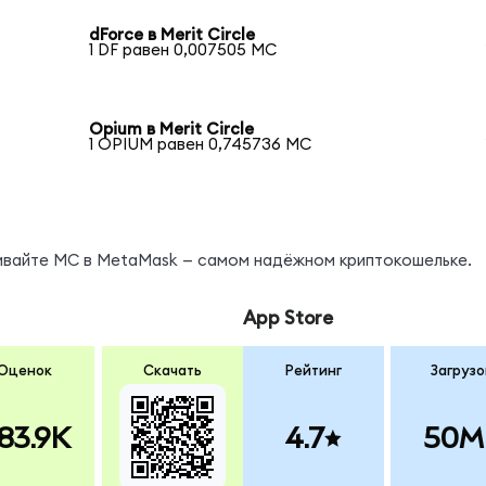
dForce в Merit Circle
1 DF равен 0,007505 MC
Opium в Merit Circle
1 OPIUM равен 0,745736 MC
нивайте MC в MetaMask — самом надёжном криптокошельке.
App Store
Оценок
Скачать
Рейтинг
Загрузо
83.9K
4.7
50M