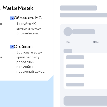
 в MetaMask
Торговать
Обменять MC
на
Торгуйте MC
внутри и между
блокчейнами.
15м
30м
Стейкинг
Заставьте вашу
ом
криптовалюту
работать и
получайте
пассивный доход.