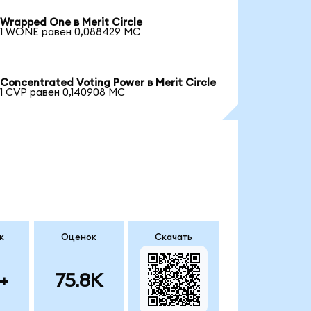
Wrapped One в Merit Circle
1 WONE равен 0,088429 MC
Concentrated Voting Power в Merit Circle
1 CVP равен 0,140908 MC
к
Оценок
Скачать
+
75.8K