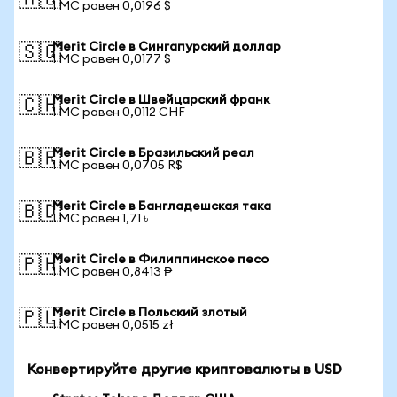
🇦🇺
1 MC равен 0,0196 $
Merit Circle в Сингапурский доллар
🇸🇬
1 MC равен 0,0177 $
Merit Circle в Швейцарский франк
🇨🇭
1 MC равен 0,0112 CHF
Merit Circle в Бразильский реал
🇧🇷
1 MC равен 0,0705 R$
Merit Circle в Бангладешская така
🇧🇩
1 MC равен 1,71 ৳
Merit Circle в Филиппинское песо
🇵🇭
1 MC равен 0,8413 ₱
Merit Circle в Польский злотый
🇵🇱
1 MC равен 0,0515 zł
Конвертируйте другие криптовалюты в USD