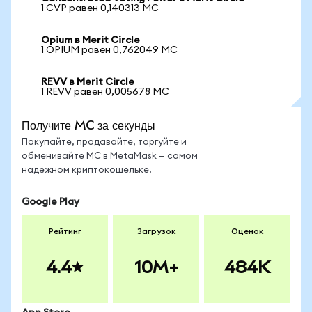
1 CVP равен 0,140313 MC
Opium в Merit Circle
1 OPIUM равен 0,762049 MC
REVV в Merit Circle
1 REVV равен 0,005678 MC
Получите MC за секунды
Покупайте, продавайте, торгуйте и
обменивайте MC в MetaMask — самом
надёжном криптокошельке.
Google Play
Рейтинг
Загрузок
Оценок
4.4
10M+
484K