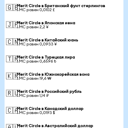
Merit Circle в Британский фунт стерлингов
🇬🇧
1 MC равен 0,0102 £
Merit Circle в Японская иена
🇯🇵
1 MC равен 2,2 ¥
Merit Circle в Китайский юань
🇨🇳
1 MC равен 0,0933 ¥
Merit Circle в Турецкая лира
🇹🇷
1 MC равен 0,6596 ₺
Merit Circle в Южнокорейская вона
🇰🇷
1 MC равен 19,6 ₩
Merit Circle в Российский рубль
🇷🇺
1 MC равен 1,14 ₽
Merit Circle в Канадский доллар
🇨🇦
1 MC равен 0,0193 $
Merit Circle в Австралийский доллар