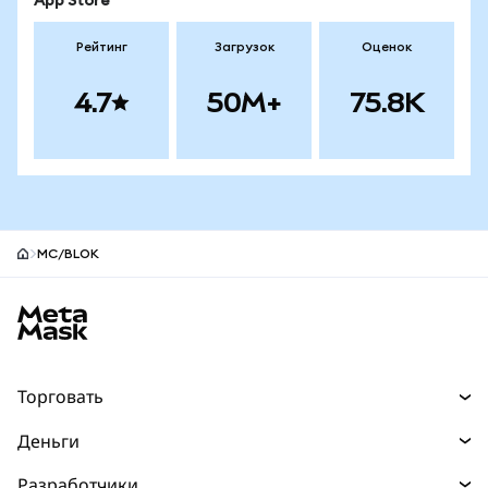
App Store
Рейтинг
Загрузок
Оценок
4.7
50M+
75.8K
MC/BLOK
Нижний колонтитул сайта MetaMask
Торговать
Торговля
Деньги
Swaps
Покупайте
Разработчики