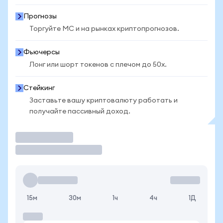
Прогнозы
Торгуйте MC и на рынках криптопрогнозов.
Фьючерсы
Лонг или шорт токенов с плечом до 50x.
Стейкинг
Заставьте вашу криптовалюту работать и
получайте пассивный доход.
Торговать
15м
30м
1ч
4ч
1Д