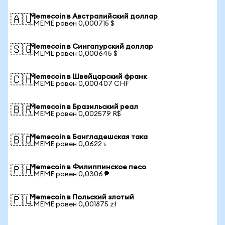
Memecoin в Австралийский доллар
🇦🇺
1 MEME равен 0,000715 $
Memecoin в Сингапурский доллар
🇸🇬
1 MEME равен 0,000645 $
Memecoin в Швейцарский франк
🇨🇭
1 MEME равен 0,000407 CHF
Memecoin в Бразильский реал
🇧🇷
1 MEME равен 0,002579 R$
Memecoin в Бангладешская така
🇧🇩
1 MEME равен 0,0622 ৳
Memecoin в Филиппинское песо
🇵🇭
1 MEME равен 0,0306 ₱
Memecoin в Польский злотый
🇵🇱
1 MEME равен 0,001875 zł