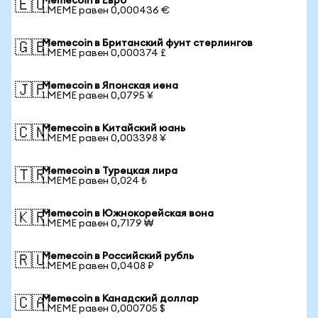
Memecoin в Евро
🇪🇺
1 MEME равен 0,000436 €
Memecoin в Британский фунт стерлингов
🇬🇧
1 MEME равен 0,000374 £
Memecoin в Японская иена
🇯🇵
1 MEME равен 0,0795 ¥
Memecoin в Китайский юань
🇨🇳
1 MEME равен 0,003398 ¥
Memecoin в Турецкая лира
🇹🇷
1 MEME равен 0,024 ₺
Memecoin в Южнокорейская вона
🇰🇷
1 MEME равен 0,7179 ₩
Memecoin в Российский рубль
🇷🇺
1 MEME равен 0,0408 ₽
Memecoin в Канадский доллар
🇨🇦
1 MEME равен 0,000705 $