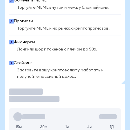
Обменять MEME
Торгуйте MEME внутри и между блокчейнами.
Прогнозы
Торгуйте MEME и на рынках криптопрогнозов.
Фьючерсы
Лонг или шорт токенов с плечом до 50x.
Стейкинг
Заставьте вашу криптовалюту работать и
получайте пассивный доход.
Торговать
15м
30м
1ч
4ч
1Д