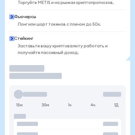
Торгуйте METIS и на рынках криптопрогнозов.
Фьючерсы
Лонг или шорт токенов с плечом до 50x.
Стейкинг
Заставьте вашу криптовалюту работать и
получайте пассивный доход.
Торговать
15м
30м
1ч
4ч
1Д