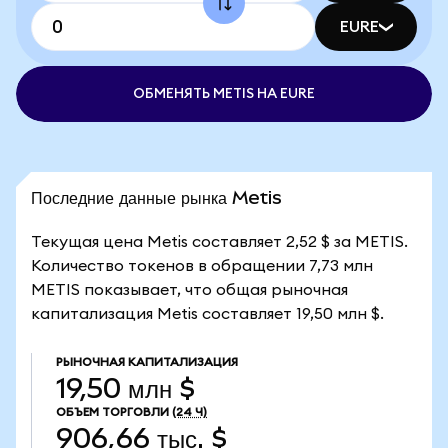
EURE
ОБМЕНЯТЬ METIS НА EURE
Последние данные рынка Metis
Текущая цена Metis составляет 2,52 $ за METIS.
Количество токенов в обращении 7,73 млн
METIS показывает, что общая рыночная
капитализация Metis составляет 19,50 млн $.
РЫНОЧНАЯ КАПИТАЛИЗАЦИЯ
19,50 млн $
ОБЪЕМ ТОРГОВЛИ
(24 Ч)
906,66 тыс. $