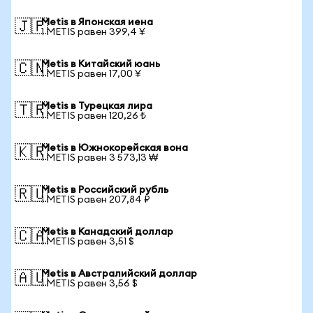
Metis в Японская иена
🇯🇵
1 METIS равен 399,4 ¥
Metis в Китайский юань
🇨🇳
1 METIS равен 17,00 ¥
Metis в Турецкая лира
🇹🇷
1 METIS равен 120,26 ₺
Metis в Южнокорейская вона
🇰🇷
1 METIS равен 3 573,13 ₩
Metis в Российский рубль
🇷🇺
1 METIS равен 207,84 ₽
Metis в Канадский доллар
🇨🇦
1 METIS равен 3,51 $
Metis в Австралийский доллар
🇦🇺
1 METIS равен 3,56 $