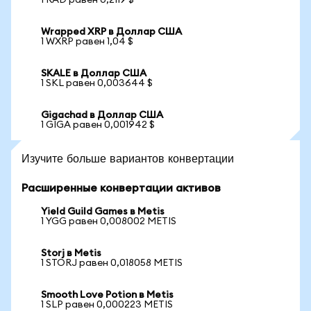
1 RAD равен 0,2119 $
Wrapped XRP в Доллар США
1 WXRP равен 1,04 $
SKALE в Доллар США
1 SKL равен 0,003644 $
Gigachad в Доллар США
1 GIGA равен 0,001942 $
Изучите больше вариантов конвертации
Расширенные конвертации активов
Yield Guild Games в Metis
1 YGG равен 0,008002 METIS
Storj в Metis
1 STORJ равен 0,018058 METIS
Smooth Love Potion в Metis
1 SLP равен 0,000223 METIS