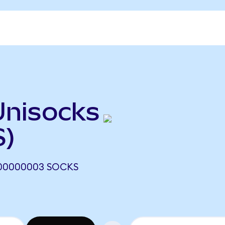
Unisocks
S)
,00000003 SOCKS