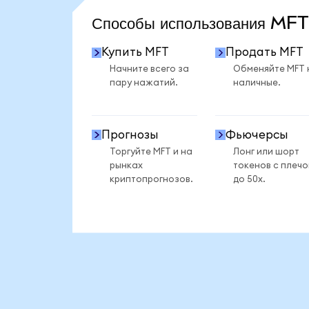
Способы использования MF
Купить MFT
Продать MFT
Начните всего за
Обменяйте MFT 
пару нажатий.
наличные.
Прогнозы
Фьючерсы
Торгуйте MFT и на
Лонг или шорт
рынках
токенов с плеч
криптопрогнозов.
до 50x.