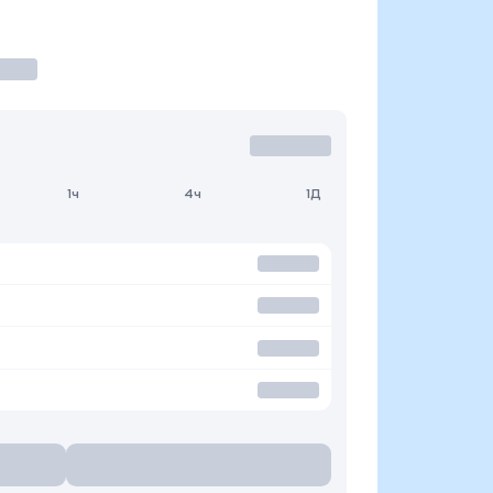
1ч
4ч
1Д