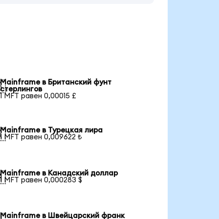
Mainframe в Британский фунт

стерлингов
1 MFT равен 0,00015 £
Mainframe в Турецкая лира

1 MFT равен 0,009622 ₺
Mainframe в Канадский доллар

1 MFT равен 0,000283 $
Mainframe в Швейцарский франк