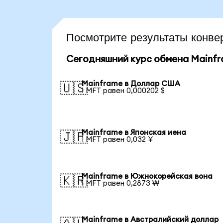
Посмотрите результаты конв
Сегодняшний курс обмена Mainf
Mainframe в Доллар США
🇺🇸
1 MFT равен 0,000202 $
Mainframe в Японская иена
🇯🇵
1 MFT равен 0,032 ¥
Mainframe в Южнокорейская вона
🇰🇷
1 MFT равен 0,2873 ₩
Mainframe в Австралийский доллар