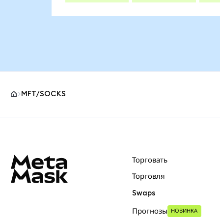
MFT/SOCKS
Нижний колонтитул сайта MetaMask
Торговать
Торговля
Swaps
Прогнозы
НОВИНКА