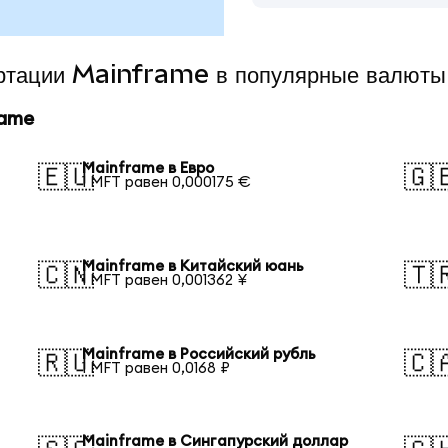
ертации Mainframe в популярные валюты
rame
Mainframe в Евро
🇪🇺
🇬
1 MFT равен 0,000175 €
Mainframe в Китайский юань
🇨🇳
🇹
1 MFT равен 0,001362 ¥
Mainframe в Российский рубль
🇷🇺
🇨
1 MFT равен 0,0168 ₽
Mainframe в Сингапурский доллар