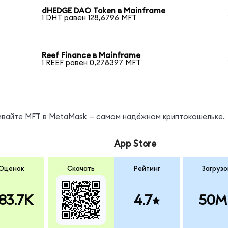
dHEDGE DAO Token в Mainframe
1 DHT равен 128,6796 MFT
Reef Finance в Mainframe
1 REEF равен 0,278397 MFT
нивайте MFT в MetaMask — самом надёжном криптокошельке.
App Store
Оценок
Скачать
Рейтинг
Загрузо
83.7K
4.7
50M