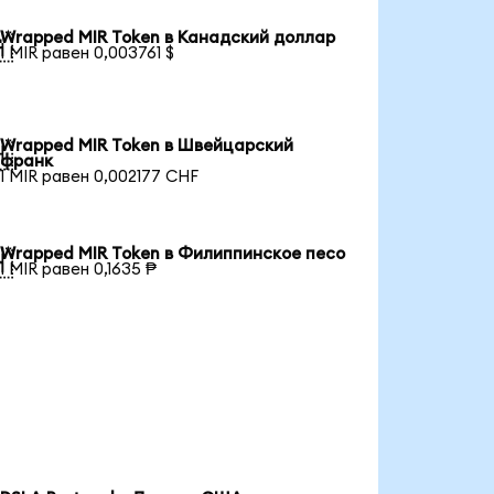
Wrapped MIR Token в Канадский доллар

1 MIR равен 0,003761 $
Wrapped MIR Token в Швейцарский

франк
1 MIR равен 0,002177 CHF
Wrapped MIR Token в Филиппинское песо

1 MIR равен 0,1635 ₱