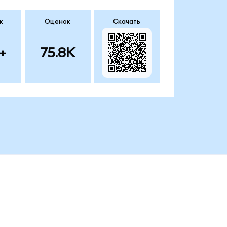
к
Оценок
Скачать
+
75.8K