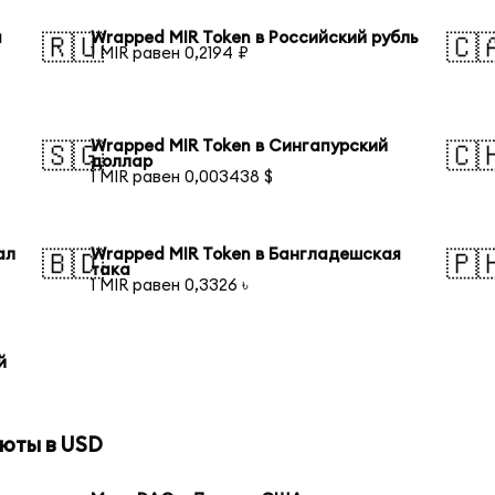
я
Wrapped MIR Token в Российский рубль
🇷🇺
🇨
1 MIR равен 0,2194 ₽
Wrapped MIR Token в Сингапурский
🇸🇬
🇨
доллар
1 MIR равен 0,003438 $
ал
Wrapped MIR Token в Бангладешская
🇧🇩
🇵
така
1 MIR равен 0,3326 ৳
й
юты в USD