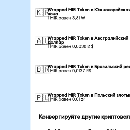
Wrapped MIR Token в Южнокорейска
🇰🇷
вона
1 MIR равен 3,81 ₩
Wrapped MIR Token в Австралийский
🇦🇺
доллар
1 MIR равен 0,003812 $
Wrapped MIR Token в Бразильский ре
🇧🇷
1 MIR равен 0,0137 R$
Wrapped MIR Token в Польский злоты
🇵🇱
1 MIR равен 0,01 zł
Конвертируйте другие криптовал