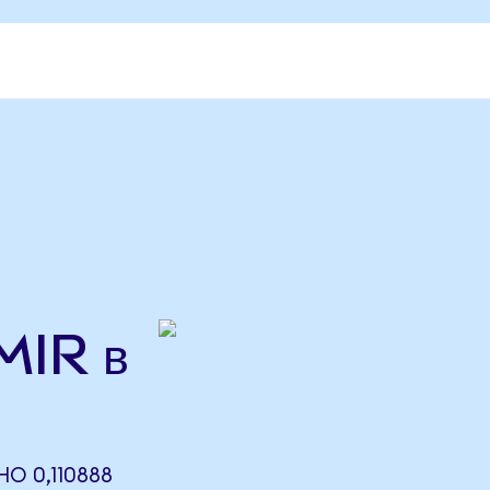
MIR в
О 0,110888