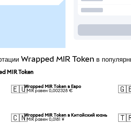
вертации Wrapped MIR Token в популярн
d MIR Token
Wrapped MIR Token в Евро
🇪🇺
🇬
1 MIR равен 0,002328 €
Wrapped MIR Token в Китайский юань
🇨🇳
🇹
1 MIR равен 0,0181 ¥