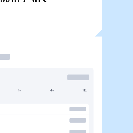
1ч
4ч
1Д