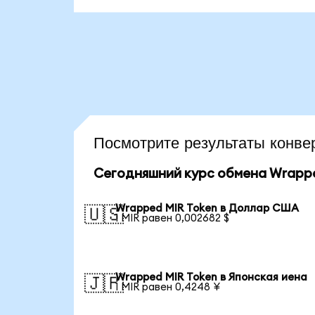
Посмотрите результаты кон
Сегодняшний курс обмена Wrappe
Wrapped MIR Token в Доллар США
🇺🇸
1 MIR равен 0,002682 $
Wrapped MIR Token в Японская иена
🇯🇵
1 MIR равен 0,4248 ¥