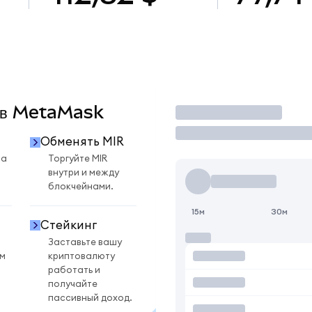
R в MetaMask
Торговать
Обменять MIR
на
Торгуйте MIR
внутри и между
блокчейнами.
15м
30м
Стейкинг
Заставьте вашу
ом
криптовалюту
работать и
получайте
пассивный доход.