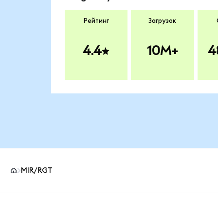
Рейтинг
Загрузок
4.4
10M+
4
MIR/RGT
Нижний колонтитул сайта MetaMask