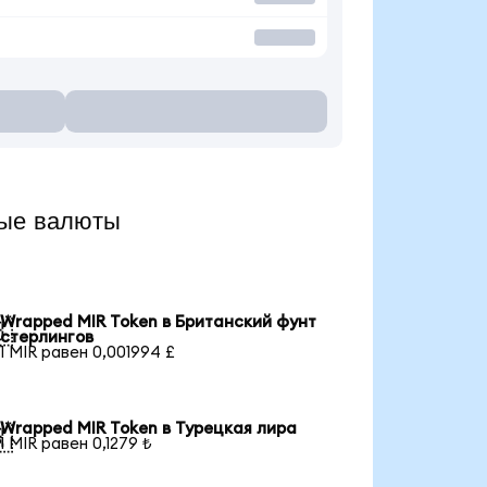
ые валюты
Wrapped MIR Token в Британский фунт

стерлингов
1 MIR равен 0,001994 £
Wrapped MIR Token в Турецкая лира

1 MIR равен 0,1279 ₺