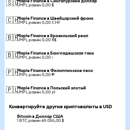
Maple Finance в Сингапурский доллар
🇸🇬
1 MPL равен 0,00 $
Maple Finance в Швейцарский франк
🇨🇭
1 MPL равен 0,00 CHF
Maple Finance в Бразильский реал
🇧🇷
1 MPL равен 0,00 R$
Maple Finance в Бангладешская така
🇧🇩
1 MPL равен 0,00 ৳
Maple Finance в Филиппинское песо
🇵🇭
1 MPL равен 0,00 ₱
Maple Finance в Польский злотый
🇵🇱
1 MPL равен 0,00 zł
Конвертируйте другие криптовалюты в USD
Bitcoin в Доллар США
1 BTC равен 65 055,00 $