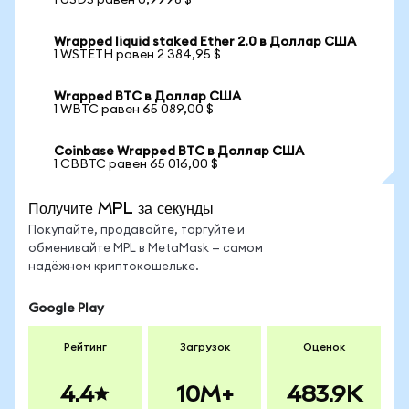
1 USDS равен 0,9998 $
Wrapped liquid staked Ether 2.0 в Доллар США
1 WSTETH равен 2 384,95 $
Wrapped BTC в Доллар США
1 WBTC равен 65 089,00 $
Coinbase Wrapped BTC в Доллар США
1 CBBTC равен 65 016,00 $
Получите MPL за секунды
Покупайте, продавайте, торгуйте и
обменивайте MPL в MetaMask — самом
надёжном криптокошельке.
Google Play
Рейтинг
Загрузок
Оценок
4.4
10M+
483.9K