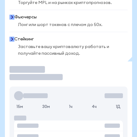
Торгуйте MPL и на рынках криптопрогнозов.
Фьючерсы
Лонг или шорт токенов с плечом до 50x.
Стейкинг
Заставьте вашу криптовалюту работать и
получайте пассивный доход.
Торговать
15м
30м
1ч
4ч
1Д