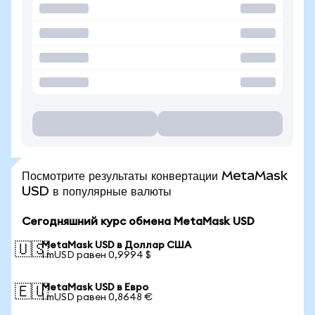
Посмотрите результаты конвертации MetaMask
USD в популярные валюты
Сегодняшний курс обмена MetaMask USD
MetaMask USD в Доллар США
🇺🇸
1 mUSD равен 0,9994 $
MetaMask USD в Евро
🇪🇺
1 mUSD равен 0,8648 €