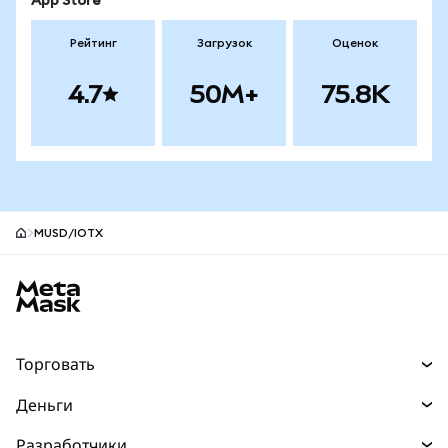
App Store
Рейтинг
Загрузок
Оценок
4.7
50M+
75.8K
MUSD/IOTX
Нижний колонтитул сайта MetaMask
Торговать
Торговля
Деньги
Swaps
Покупайте
Разработчики