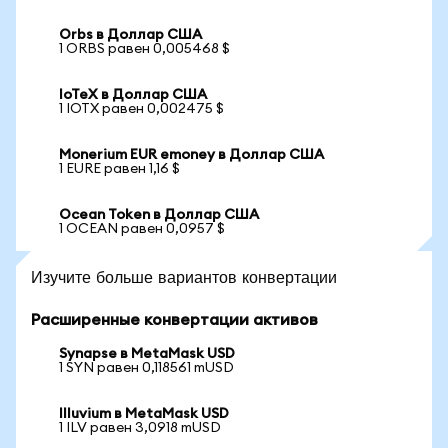
Orbs в Доллар США
1 ORBS равен 0,005468 $
IoTeX в Доллар США
1 IOTX равен 0,002475 $
Monerium EUR emoney в Доллар США
1 EURE равен 1,16 $
Ocean Token в Доллар США
1 OCEAN равен 0,0957 $
Изучите больше вариантов конвертации
Расширенные конвертации активов
Synapse в MetaMask USD
1 SYN равен 0,118561 mUSD
Illuvium в MetaMask USD
1 ILV равен 3,0918 mUSD