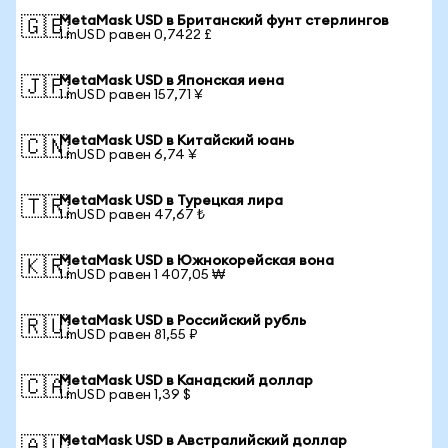
MetaMask USD в Британский фунт стерлингов
🇬🇧
1 mUSD равен 0,7422 £
MetaMask USD в Японская иена
🇯🇵
1 mUSD равен 157,71 ¥
MetaMask USD в Китайский юань
🇨🇳
1 mUSD равен 6,74 ¥
MetaMask USD в Турецкая лира
🇹🇷
1 mUSD равен 47,67 ₺
MetaMask USD в Южнокорейская вона
🇰🇷
1 mUSD равен 1 407,05 ₩
MetaMask USD в Российский рубль
🇷🇺
1 mUSD равен 81,55 ₽
MetaMask USD в Канадский доллар
🇨🇦
1 mUSD равен 1,39 $
MetaMask USD в Австралийский доллар