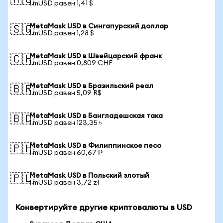
🇦🇺
1 mUSD равен 1,41 $
MetaMask USD в Сингапурский доллар
🇸🇬
1 mUSD равен 1,28 $
MetaMask USD в Швейцарский франк
🇨🇭
1 mUSD равен 0,809 CHF
MetaMask USD в Бразильский реал
🇧🇷
1 mUSD равен 5,09 R$
MetaMask USD в Бангладешская така
🇧🇩
1 mUSD равен 123,35 ৳
MetaMask USD в Филиппинское песо
🇵🇭
1 mUSD равен 60,67 ₱
MetaMask USD в Польский злотый
🇵🇱
1 mUSD равен 3,72 zł
Конвертируйте другие криптовалюты в USD