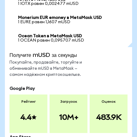
1 IOTX равен 0,002477 mUSD
Monerium EUR emoney в MetaMask USD
1 EURE равен 1,1607 mUSD
Ocean Token в MetaMask USD
1 OCEAN равен 0,095707 mUSD
Получите mUSD за секунды
Покупайте, продавайте, торгуйте и
обменивайте mUSD в MetaMask —
самом надёжном криптокошельке.
Google Play
Рейтинг
Загрузок
Оценок
4.4
10M+
483.9K