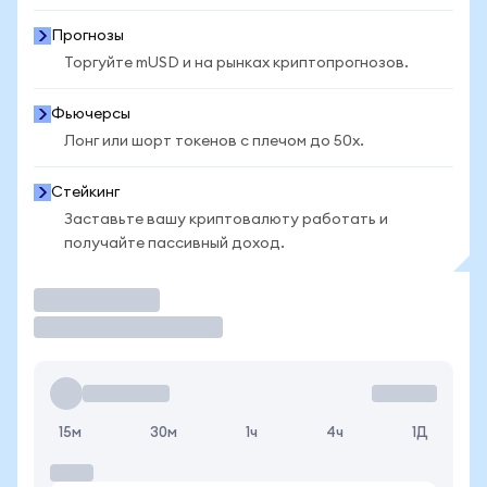
Прогнозы
Торгуйте mUSD и на рынках криптопрогнозов.
Фьючерсы
Лонг или шорт токенов с плечом до 50x.
Стейкинг
Заставьте вашу криптовалюту работать и
получайте пассивный доход.
Торговать
15м
30м
1ч
4ч
1Д