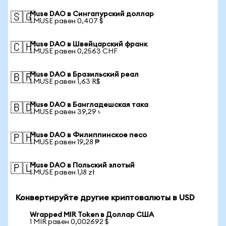
Muse DAO в Сингапурский доллар
🇸🇬
1 MUSE равен 0,407 $
Muse DAO в Швейцарский франк
🇨🇭
1 MUSE равен 0,2563 CHF
Muse DAO в Бразильский реал
🇧🇷
1 MUSE равен 1,63 R$
Muse DAO в Бангладешская така
🇧🇩
1 MUSE равен 39,29 ৳
Muse DAO в Филиппинское песо
🇵🇭
1 MUSE равен 19,28 ₱
Muse DAO в Польский злотый
🇵🇱
1 MUSE равен 1,18 zł
Конвертируйте другие криптовалюты в USD
Wrapped MIR Token в Доллар США
1 MIR равен 0,002692 $