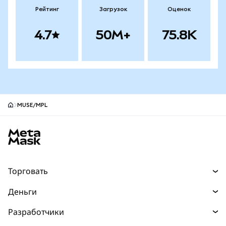
Рейтинг
Загрузок
Оценок
4.7
50M+
75.8K
MUSE/MPL
Нижний колонтитул сайта MetaMask
Торговать
Торговля
Деньги
Swaps
Покупайте
Разработчики
Прогнозы
НОВИНКА
Карта
Документация для разработчиков