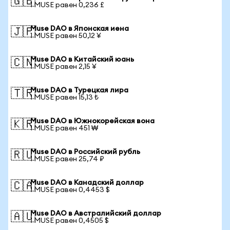
🇬🇧
1 MUSE равен 0,236 £
Muse DAO в Японская иена
🇯🇵
1 MUSE равен 50,12 ¥
Muse DAO в Китайский юань
🇨🇳
1 MUSE равен 2,15 ¥
Muse DAO в Турецкая лира
🇹🇷
1 MUSE равен 15,13 ₺
Muse DAO в Южнокорейская вона
🇰🇷
1 MUSE равен 451 ₩
Muse DAO в Российский рубль
🇷🇺
1 MUSE равен 25,74 ₽
Muse DAO в Канадский доллар
🇨🇦
1 MUSE равен 0,4453 $
Muse DAO в Австралийский доллар
🇦🇺
1 MUSE равен 0,4505 $