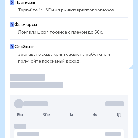
Прогнозы
Торгуйте MUSE и на рынках криптопрогнозов.
Фьючерсы
Лонг или шорт токенов с плечом до 50x.
Стейкинг
Заставьте вашу криптовалюту работать и
получайте пассивный доход.
Торговать
15м
30м
1ч
4ч
1Д