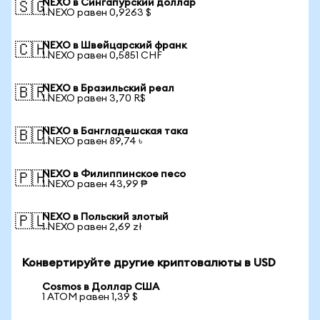
NEXO в Сингапурский доллар
🇸🇬
1 NEXO равен 0,9263 $
NEXO в Швейцарский франк
🇨🇭
1 NEXO равен 0,5851 CHF
NEXO в Бразильский реал
🇧🇷
1 NEXO равен 3,70 R$
NEXO в Бангладешская така
🇧🇩
1 NEXO равен 89,74 ৳
NEXO в Филиппинское песо
🇵🇭
1 NEXO равен 43,99 ₱
NEXO в Польский злотый
🇵🇱
1 NEXO равен 2,69 zł
Конвертируйте другие криптовалюты в USD
Cosmos в Доллар США
1 ATOM равен 1,39 $