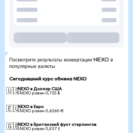
Посмотрите результаты конвертации NEXO в
популярные валюты
Сегодняшний курс обмена NEXO
NEXO в Доллар США
🇺🇸
1 NEXO равен 0,725 $
NEXO в Евро
🇪🇺
1 NEXO равен 0,6265 €
NEXO в Британский фунт стерлингов
🇬🇧
1 NEXO равен 0,537 £