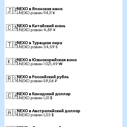
NEXO в Японская иена
🇯🇵
1 NEXO равен 114,11 ¥
NEXO в Китайский юань
🇨🇳
1 NEXO равен 4,89 ¥
NEXO в Турецкая лира
🇹🇷
1 NEXO равен 34,59 ₺
NEXO в Южнокорейская вона
🇰🇷
1 NEXO равен 1 021,49 ₩
NEXO в Российский рубль
🇷🇺
1 NEXO равен 59,56 ₽
NEXO в Канадский доллар
🇨🇦
1 NEXO равен 1,01 $
NEXO в Австралийский доллар
🇦🇺
1 NEXO равен 1,03 $