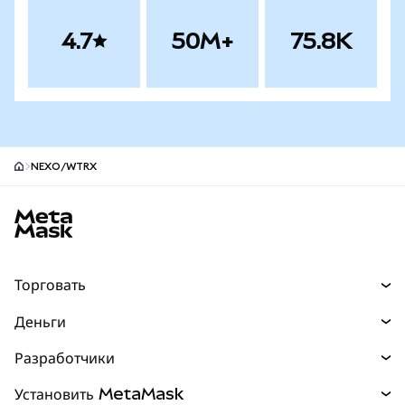
4.7
50M+
75.8K
NEXO/WTRX
Нижний колонтитул сайта MetaMask
Торговать
Торговля
Деньги
Swaps
Покупайте
Разработчики
Прогнозы
НОВИНКА
Карта
Документация для разработчиков
Установить MetaMask
Перпы
НОВИНКА