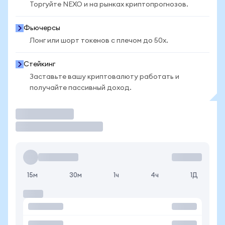
Торгуйте NEXO и на рынках криптопрогнозов.
Фьючерсы
Лонг или шорт токенов с плечом до 50x.
Стейкинг
Заставьте вашу криптовалюту работать и
получайте пассивный доход.
Торговать
15м
30м
1ч
4ч
1Д