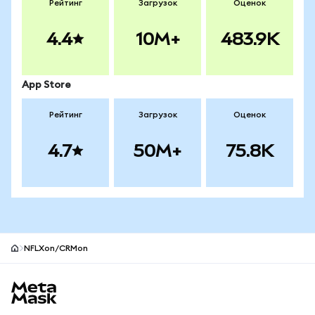
Рейтинг
Загрузок
Оценок
4.4
10M+
483.9K
App Store
Рейтинг
Загрузок
Оценок
4.7
50M+
75.8K
NFLXon/CRMon
Нижний колонтитул сайта MetaMask