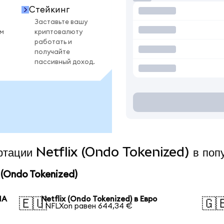
Стейкинг
Заставьте вашу
ом
криптовалюту
работать и
получайте
пассивный доход.
ертации Netflix (Ondo Tokenized) в по
(Ondo Tokenized)
ША
Netflix (Ondo Tokenized) в Евро
🇪🇺
🇬
1 NFLXon равен 644,34 €