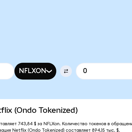
NFLXON
tflix (Ondo Tokenized)
ставляет 743,84 $ за NFLXon. Количество токенов в обращени
ция Netflix (Ondo Tokenized) составляет 894,15 тыс. $.