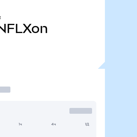
Е
NFLXon
1ч
4ч
1Д