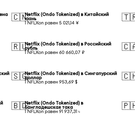
иена
Netflix (Ondo Tokenized) в Китайский
🇨🇳
🇹
юань
1 NFLXon равен 5 021,14 ¥
Netflix (Ondo Tokenized) в Российский
🇷🇺
🇨
рубль
1 NFLXon равен 60 660,07 ₽
ский
Netflix (Ondo Tokenized) в Сингапурский
🇸🇬
🇨
доллар
1 NFLXon равен 953,69 $
ий
Netflix (Ondo Tokenized) в
🇧🇩
🇵
Бангладешская така
1 NFLXon равен 91 937,31 ৳