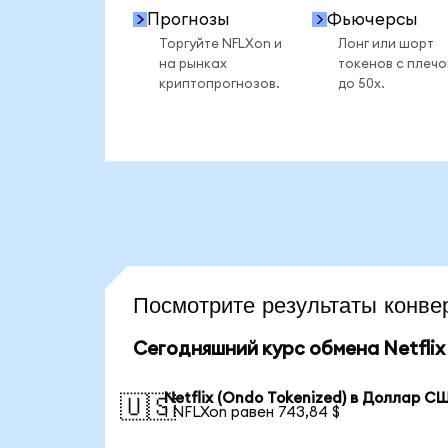
Прогнозы
Фьючерсы
Торгуйте NFLXon и
Лонг или шорт
на рынках
токенов с плеч
криптопрогнозов.
до 50x.
Посмотрите результаты конв
Сегодняшний курс обмена Netflix 
Netflix (Ondo Tokenized) в Доллар С
🇺🇸
1 NFLXon равен 743,84 $