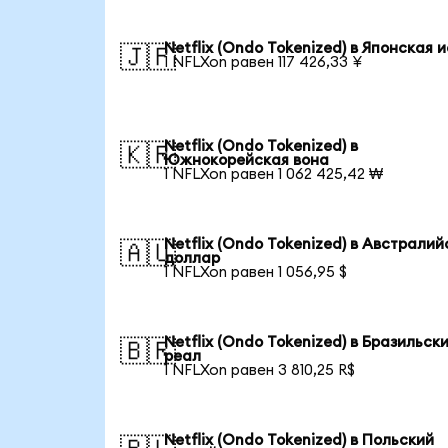
Netflix (Ondo Tokenized) в Японская 
🇯🇵
1 NFLXon равен 117 426,33 ¥
Netflix (Ondo Tokenized) в
🇰🇷
Южнокорейская вона
1 NFLXon равен 1 062 425,42 ₩
Netflix (Ondo Tokenized) в Австралий
🇦🇺
доллар
1 NFLXon равен 1 056,95 $
Netflix (Ondo Tokenized) в Бразильск
🇧🇷
реал
1 NFLXon равен 3 810,25 R$
Netflix (Ondo Tokenized) в Польский