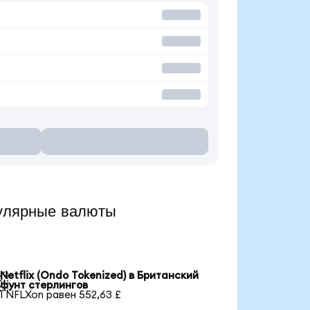
пулярные валюты
Netflix (Ondo Tokenized) в Британский

фунт стерлингов
1 NFLXon равен 552,63 £