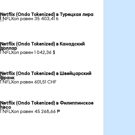
Netflix (Ondo Tokenized) в Турецкая лира

1 NFLXon равен 35 403,41 ₺
Netflix (Ondo Tokenized) в Канадский

доллар
1 NFLXon равен 1 042,36 $
Netflix (Ondo Tokenized) в Швейцарский

франк
1 NFLXon равен 601,51 CHF
Netflix (Ondo Tokenized) в Филиппинское

песо
1 NFLXon равен 45 268,66 ₱