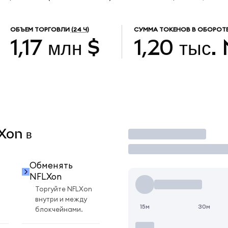
ОБЪЕМ ТОРГОВЛИ
(24 Ч)
СУММА ТОКЕНОВ В ОБОРОТ
1,17 млн $
1,20 тыс.
Xon в
Торговать
Обменять
NFLXon
Торгуйте NFLXon
внутри и между
15м
30м
блокчейнами.