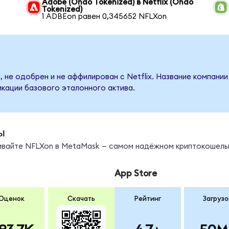
Adobe (Ondo Tokenized) в Netflix (Ondo
Tokenized)
1 ADBEon равен 0,345652 NFLXon
 не одобрен и не аффилирован с Netflix. Название компании
кации базового эталонного актива.
ы
нивайте NFLXon в MetaMask — самом надёжном криптокошель
App Store
Оценок
Скачать
Рейтинг
Загрузо