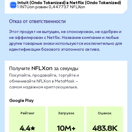
Intuit (Ondo Tokenized) в Netflix (Ondo Tokenized)
1 INTUon равен 0,447737 NFLXon
Отказ от ответственности
Этот продукт не выпущен, не спонсирован, не одобрен и
не аффилирован с Netflix. Название компании и любые
другие товарные знаки используются исключительно для
идентификации базового эталонного актива.
Получите NFLXon за секунды
Покупайте, продавайте, торгуйте и
обменивайте NFLXon в MetaMask —
самом надёжном криптокошельке.
Google Play
Рейтинг
Загрузок
Оценок
4.4
10M+
483.8K