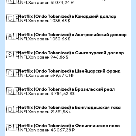
🇷🇺
1 NFLXon равен 61 074,24 ₽
Netflix (Ondo Tokenized) в Канадский доллар
🇨🇦
1 NFLXon равен 1 035,68 $
Netflix (Ondo Tokenized) в Австралийский доллар
🇦🇺
1 NFLXon равен 1 050,66 $
Netflix (Ondo Tokenized) в Сингапурский доллар
🇸🇬
1 NFLXon равен 948,86 $
Netflix (Ondo Tokenized) в Швейцарский франк
🇨🇭
1 NFLXon равен 599,87 CHF
Netflix (Ondo Tokenized) в Бразильский реал
🇧🇷
1 NFLXon равен 3 784,53 R$
Netflix (Ondo Tokenized) в Бангладешская така
🇧🇩
1 NFLXon равен 91 891,56 ৳
Netflix (Ondo Tokenized) в Филиппинское песо
🇵🇭
1 NFLXon равен 45 067,38 ₱