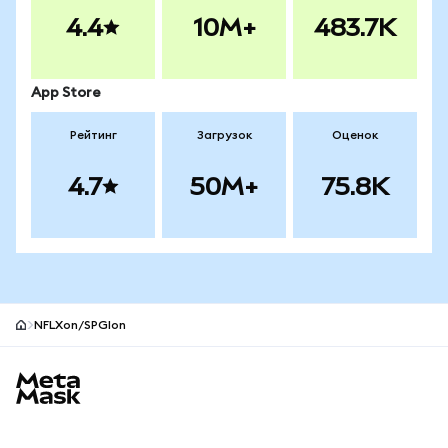
4.4
10M+
483.7K
App Store
Рейтинг
Загрузок
Оценок
4.7
50M+
75.8K
NFLXon/SPGIon
Нижний колонтитул сайта MetaMask