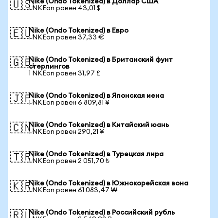
Nike (Ondo Tokenized) в Доллар США
🇺🇸
1 NKEon равен 43,01 $
Nike (Ondo Tokenized) в Евро
🇪🇺
1 NKEon равен 37,33 €
Nike (Ondo Tokenized) в Британский фунт
🇬🇧
стерлингов
1 NKEon равен 31,97 £
Nike (Ondo Tokenized) в Японская иена
🇯🇵
1 NKEon равен 6 809,81 ¥
Nike (Ondo Tokenized) в Китайский юань
🇨🇳
1 NKEon равен 290,21 ¥
Nike (Ondo Tokenized) в Турецкая лира
🇹🇷
1 NKEon равен 2 051,70 ₺
Nike (Ondo Tokenized) в Южнокорейская вона
🇰🇷
1 NKEon равен 61 083,47 ₩
Nike (Ondo Tokenized) в Российский рубль
🇷🇺