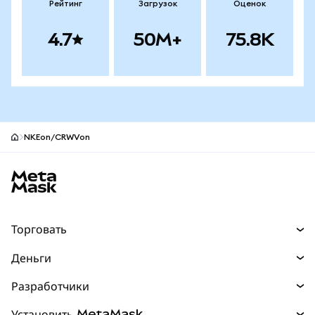
Рейтинг
Загрузок
Оценок
4.7
50M+
75.8K
NKEon/CRWVon
Нижний колонтитул сайта MetaMask
Торговать
Торговля
Деньги
Swaps
Покупайте
Разработчики
Прогнозы
НОВИНКА
Карта
Документация для разработчиков
Установить MetaMask