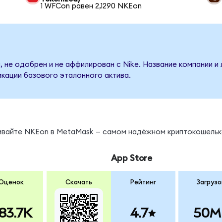
1 WFCon равен 2,1290 NKEon
, не одобрен и не аффилирован с Nike. Название компании и
кации базового эталонного актива.
нивайте NKEon в MetaMask — самом надёжном криптокошельк
App Store
Оценок
Скачать
Рейтинг
Загрузо
83.7K
4.7
50M