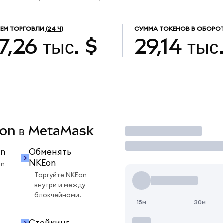
ЕМ ТОРГОВЛИ
(24 Ч)
СУММА ТОКЕНОВ В ОБОРО
7,26 тыс. $
29,14 тыс
KEon в MetaMask
Торговать
on
Обменять
NKEon
on
Торгуйте NKEon
внутри и между
блокчейнами.
15м
30м
Стейкинг