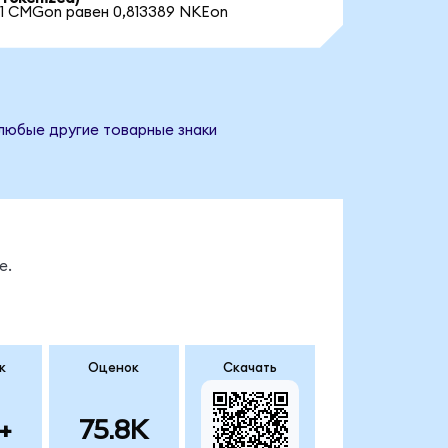
1 CMGon равен 0,813389 NKEon
 любые другие товарные знаки
е.
к
Оценок
Скачать
+
75.8K