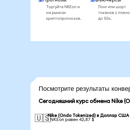
Торгуйте NKEon и
Лонг или шорт
на рынках
токенов с плеч
криптопрогнозов.
до 50x.
Посмотрите результаты конв
Сегодняшний курс обмена Nike (O
Nike (Ondo Tokenized) в Доллар США
🇺🇸
1 NKEon равен 42,87 $