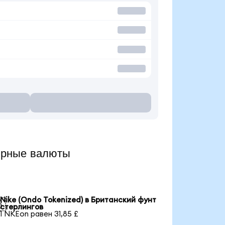
ярные валюты
Nike (Ondo Tokenized) в Британский фунт

стерлингов
1 NKEon равен 31,85 £