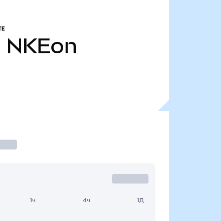
ТЕ
.
NKEon
1ч
4ч
1Д