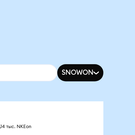
SNOWON
,14 тыс. NKEon