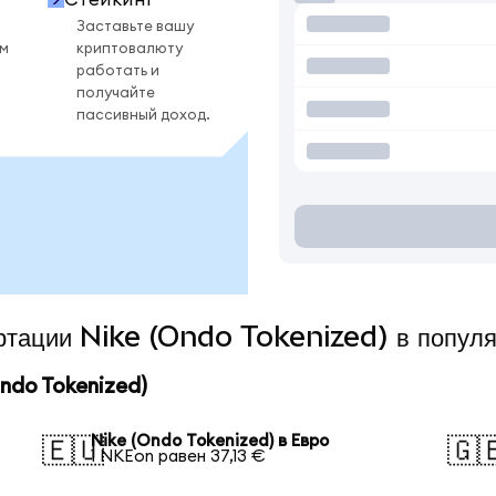
Заставьте вашу
ом
криптовалюту
работать и
получайте
пассивный доход.
ертации Nike (Ondo Tokenized) в попул
ndo Tokenized)
Nike (Ondo Tokenized) в Евро
🇪🇺
🇬
1 NKEon равен 37,13 €