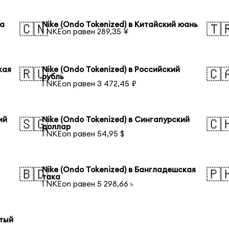
на
Nike (Ondo Tokenized) в Китайский юань
🇨🇳
🇹
1 NKEon равен 289,35 ¥
кая
Nike (Ondo Tokenized) в Российский
🇷🇺
🇨
рубль
1 NKEon равен 3 472,45 ₽
ий
Nike (Ondo Tokenized) в Сингапурский
🇸🇬
🇨
доллар
1 NKEon равен 54,95 $
Nike (Ondo Tokenized) в Бангладешская
🇧🇩
🇵
така
1 NKEon равен 5 298,66 ৳
отый