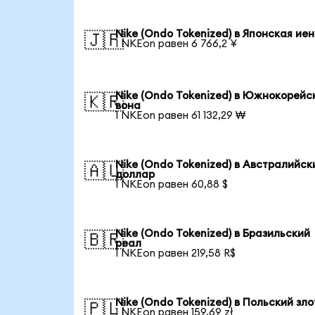
Nike (Ondo Tokenized) в Японская ие
🇯🇵
1 NKEon равен 6 766,2 ¥
Nike (Ondo Tokenized) в Южнокорейс
🇰🇷
вона
1 NKEon равен 61 132,29 ₩
Nike (Ondo Tokenized) в Австралийск
🇦🇺
доллар
1 NKEon равен 60,88 $
Nike (Ondo Tokenized) в Бразильский
🇧🇷
реал
1 NKEon равен 219,58 R$
Nike (Ondo Tokenized) в Польский зл
🇵🇱
1 NKEon равен 159,69 zł