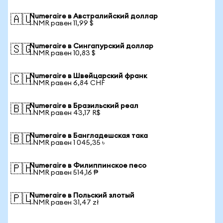
Numeraire в Австралийский доллар
🇦🇺
1 NMR равен 11,99 $
Numeraire в Сингапурский доллар
🇸🇬
1 NMR равен 10,83 $
Numeraire в Швейцарский франк
🇨🇭
1 NMR равен 6,84 CHF
Numeraire в Бразильский реал
🇧🇷
1 NMR равен 43,17 R$
Numeraire в Бангладешская така
🇧🇩
1 NMR равен 1 045,35 ৳
Numeraire в Филиппинское песо
🇵🇭
1 NMR равен 514,16 ₱
Numeraire в Польский злотый
🇵🇱
1 NMR равен 31,47 zł