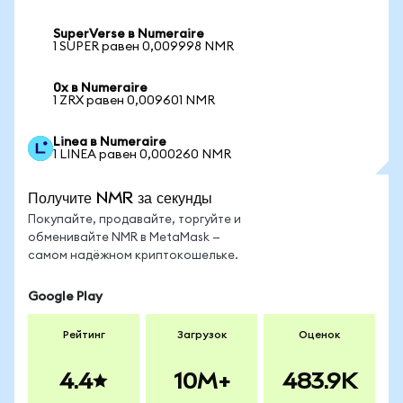
SuperVerse в Numeraire
1 SUPER равен 0,009998 NMR
0x в Numeraire
1 ZRX равен 0,009601 NMR
Linea в Numeraire
1 LINEA равен 0,000260 NMR
Получите NMR за секунды
Покупайте, продавайте, торгуйте и
обменивайте NMR в MetaMask —
самом надёжном криптокошельке.
Google Play
Рейтинг
Загрузок
Оценок
4.4
10M+
483.9K