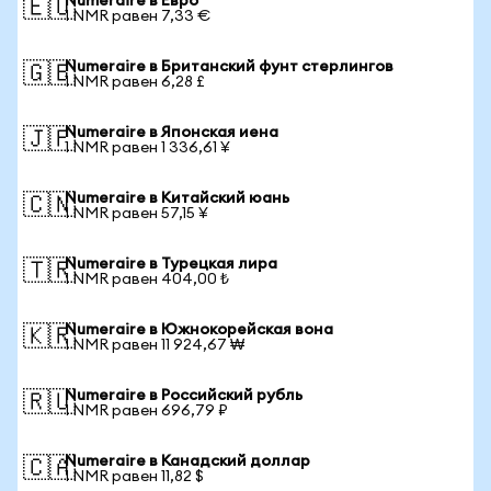
Numeraire в Евро
🇪🇺
1 NMR равен 7,33 €
Numeraire в Британский фунт стерлингов
🇬🇧
1 NMR равен 6,28 £
Numeraire в Японская иена
🇯🇵
1 NMR равен 1 336,61 ¥
Numeraire в Китайский юань
🇨🇳
1 NMR равен 57,15 ¥
Numeraire в Турецкая лира
🇹🇷
1 NMR равен 404,00 ₺
Numeraire в Южнокорейская вона
🇰🇷
1 NMR равен 11 924,67 ₩
Numeraire в Российский рубль
🇷🇺
1 NMR равен 696,79 ₽
Numeraire в Канадский доллар
🇨🇦
1 NMR равен 11,82 $