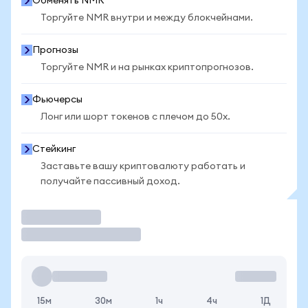
Обменять NMR
Торгуйте NMR внутри и между блокчейнами.
Прогнозы
Торгуйте NMR и на рынках криптопрогнозов.
Фьючерсы
Лонг или шорт токенов с плечом до 50x.
Стейкинг
Заставьте вашу криптовалюту работать и
получайте пассивный доход.
Торговать
15м
30м
1ч
4ч
1Д