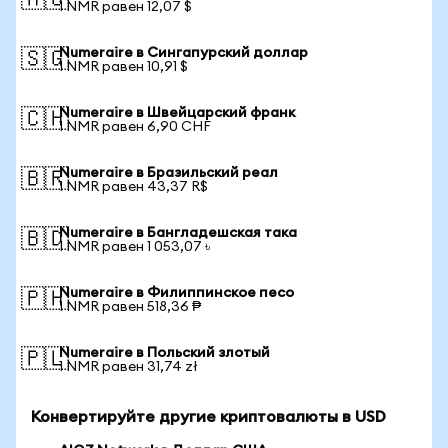
🇦🇺
1 NMR равен 12,07 $
Numeraire в Сингапурский доллар
🇸🇬
1 NMR равен 10,91 $
Numeraire в Швейцарский франк
🇨🇭
1 NMR равен 6,90 CHF
Numeraire в Бразильский реал
🇧🇷
1 NMR равен 43,37 R$
Numeraire в Бангладешская така
🇧🇩
1 NMR равен 1 053,07 ৳
Numeraire в Филиппинское песо
🇵🇭
1 NMR равен 518,36 ₱
Numeraire в Польский злотый
🇵🇱
1 NMR равен 31,74 zł
Конвертируйте другие криптовалюты в USD