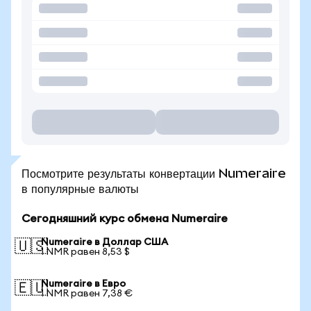
Посмотрите результаты конвертации Numeraire
в популярные валюты
Сегодняшний курс обмена Numeraire
Numeraire в Доллар США
🇺🇸
1 NMR равен 8,53 $
Numeraire в Евро
🇪🇺
1 NMR равен 7,38 €