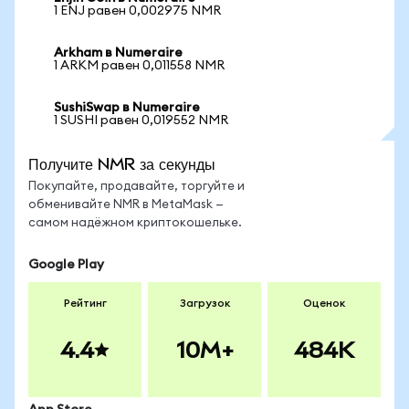
1 ENJ равен 0,002975 NMR
Arkham в Numeraire
1 ARKM равен 0,011558 NMR
SushiSwap в Numeraire
1 SUSHI равен 0,019552 NMR
Получите NMR за секунды
Покупайте, продавайте, торгуйте и
обменивайте NMR в MetaMask —
самом надёжном криптокошельке.
Google Play
Рейтинг
Загрузок
Оценок
4.4
10M+
484K