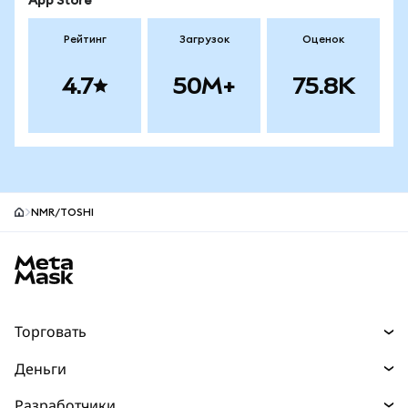
App Store
Рейтинг
Загрузок
Оценок
4.7
50M+
75.8K
NMR/TOSHI
Нижний колонтитул сайта MetaMask
Торговать
Торговля
Деньги
Swaps
Покупайте
Разработчики