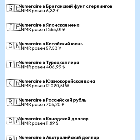
Numeraire в Британский фунт стерлингов
🇬🇧
1 NMR равен 6,32 £
Numeraire в Японская иена
🇯🇵
1 NMR равен 1 355,01 ¥
Numeraire в Китайский юань
🇨🇳
1 NMR равен 57,53 ¥
Numeraire в Турецкая лира
🇹🇷
1 NMR равен 406,99 ₺
Numeraire в Южнокорейская вона
🇰🇷
1 NMR равен 12 090,51 ₩
Numeraire в Российский рубль
🇷🇺
1 NMR равен 705,20 ₽
Numeraire в Канадский доллар
🇨🇦
1 NMR равен 11,89 $
Numeraire в Австралийский доллар