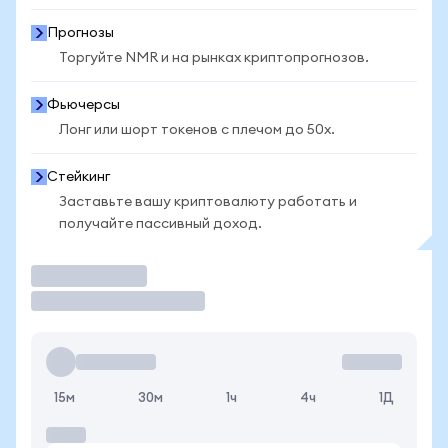
Прогнозы
Торгуйте NMR и на рынках криптопрогнозов.
Фьючерсы
Лонг или шорт токенов с плечом до 50x.
Стейкинг
Заставьте вашу криптовалюту работать и
получайте пассивный доход.
Торговать
15м
30м
1ч
4ч
1Д