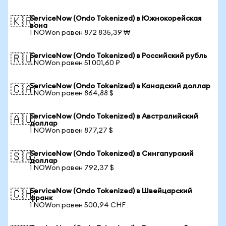
ServiceNow (Ondo Tokenized) в Южнокорейская
🇰🇷
вона
1 NOWon равен 872 835,39 ₩
ServiceNow (Ondo Tokenized) в Российский рубль
🇷🇺
1 NOWon равен 51 001,60 ₽
ServiceNow (Ondo Tokenized) в Канадский доллар
🇨🇦
1 NOWon равен 864,88 $
ServiceNow (Ondo Tokenized) в Австралийский
🇦🇺
доллар
1 NOWon равен 877,27 $
ServiceNow (Ondo Tokenized) в Сингапурский
🇸🇬
доллар
1 NOWon равен 792,37 $
ServiceNow (Ondo Tokenized) в Швейцарский
🇨🇭
франк
1 NOWon равен 500,94 CHF