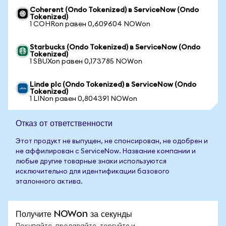
Coherent (Ondo Tokenized) в ServiceNow (Ondo
Tokenized)
1 COHRon равен 0,609604 NOWon
Starbucks (Ondo Tokenized) в ServiceNow (Ondo
Tokenized)
1 SBUXon равен 0,173785 NOWon
Linde plc (Ondo Tokenized) в ServiceNow (Ondo
Tokenized)
1 LINon равен 0,804391 NOWon
Отказ от ответственности
Этот продукт не выпущен, не спонсирован, не одобрен и
не аффилирован с ServiceNow. Название компании и
любые другие товарные знаки используются
исключительно для идентификации базового
эталонного актива.
Получите NOWon за секунды