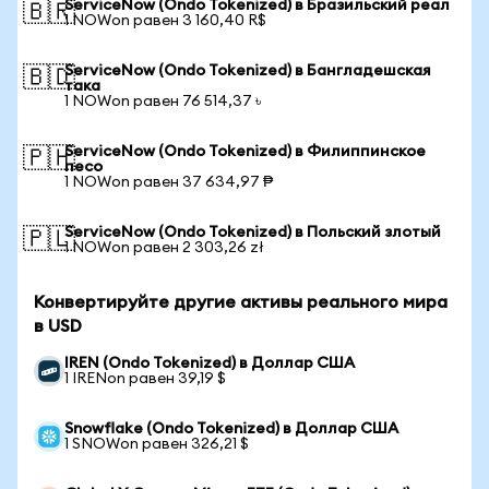
ServiceNow (Ondo Tokenized) в Бразильский реал
🇧🇷
1 NOWon равен 3 160,40 R$
ServiceNow (Ondo Tokenized) в Бангладешская
🇧🇩
така
1 NOWon равен 76 514,37 ৳
ServiceNow (Ondo Tokenized) в Филиппинское
🇵🇭
песо
1 NOWon равен 37 634,97 ₱
ServiceNow (Ondo Tokenized) в Польский злотый
🇵🇱
1 NOWon равен 2 303,26 zł
Конвертируйте другие активы реального мира
в USD
IREN (Ondo Tokenized) в Доллар США
1 IRENon равен 39,19 $
Snowflake (Ondo Tokenized) в Доллар США
1 SNOWon равен 326,21 $