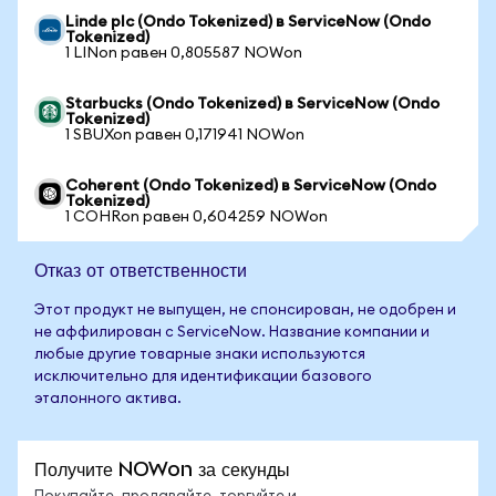
Linde plc (Ondo Tokenized) в ServiceNow (Ondo
Tokenized)
1 LINon равен 0,805587 NOWon
Starbucks (Ondo Tokenized) в ServiceNow (Ondo
Tokenized)
1 SBUXon равен 0,171941 NOWon
Coherent (Ondo Tokenized) в ServiceNow (Ondo
Tokenized)
1 COHRon равен 0,604259 NOWon
Отказ от ответственности
Этот продукт не выпущен, не спонсирован, не одобрен и
не аффилирован с ServiceNow. Название компании и
любые другие товарные знаки используются
исключительно для идентификации базового
эталонного актива.
Получите NOWon за секунды