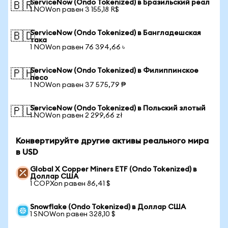
ServiceNow (Ondo Tokenized) в Бразильский реал
🇧🇷
1 NOWon равен 3 155,18 R$
ServiceNow (Ondo Tokenized) в Бангладешская
🇧🇩
така
1 NOWon равен 76 394,66 ৳
ServiceNow (Ondo Tokenized) в Филиппинское
🇵🇭
песо
1 NOWon равен 37 575,79 ₱
ServiceNow (Ondo Tokenized) в Польский злотый
🇵🇱
1 NOWon равен 2 299,66 zł
Конвертируйте другие активы реального мира
в USD
Global X Copper Miners ETF (Ondo Tokenized) в
Доллар США
1 COPXon равен 86,41 $
Snowflake (Ondo Tokenized) в Доллар США
1 SNOWon равен 328,10 $