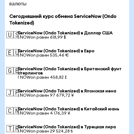
валюты
Сегодняшний курс обмена ServiceNow (Ondo
Tokenized)
ServiceNow (Ondo Tokenized) в Доллар США
🇺🇸
1 NOWon равен 618,99 $
ServiceNow (Ondo Tokenized) в Евро
🇪🇺
1 NOWon равен 535,46 €
ServiceNow (Ondo Tokenized) в Британский фунт
🇬🇧
стерлингов
1 NOWon равен 458,82 £
ServiceNow (Ondo Tokenized) в Японская иена
🇯🇵
1 NOWon равен 97 679,72 ¥
ServiceNow (Ondo Tokenized) в Китайский юань
🇨🇳
1 NOWon равен 4 176,39 ¥
ServiceNow (Ondo Tokenized) в Турецкая лира
🇹🇷
1 NOWon равен 29 524,28 ₺