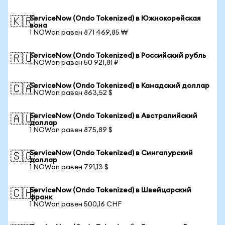
ServiceNow (Ondo Tokenized) в Южнокорейская
🇰🇷
вона
1 NOWon равен 871 469,85 ₩
ServiceNow (Ondo Tokenized) в Российский рубль
🇷🇺
1 NOWon равен 50 921,81 ₽
ServiceNow (Ondo Tokenized) в Канадский доллар
🇨🇦
1 NOWon равен 863,52 $
ServiceNow (Ondo Tokenized) в Австралийский
🇦🇺
доллар
1 NOWon равен 875,89 $
ServiceNow (Ondo Tokenized) в Сингапурский
🇸🇬
доллар
1 NOWon равен 791,13 $
ServiceNow (Ondo Tokenized) в Швейцарский
🇨🇭
франк
1 NOWon равен 500,16 CHF