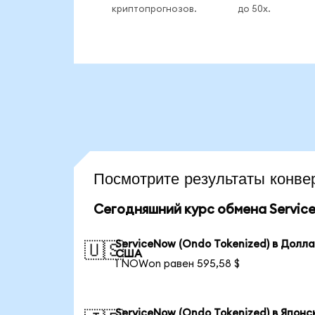
криптопрогнозов.
до 50x.
Посмотрите результаты кон
Сегодняшний курс обмена Service
ServiceNow (Ondo Tokenized) в Долл
🇺🇸
США
1 NOWon равен 595,58 $
ServiceNow (Ondo Tokenized) в Японс