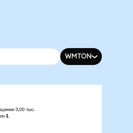
WMTON
щении 3,00 тыс.
лн $.