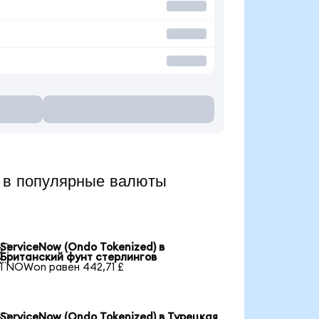
в популярные валюты
ServiceNow (Ondo Tokenized) в

Британский фунт стерлингов
1 NOWon равен 442,71 £
ServiceNow (Ondo Tokenized) в Турецкая