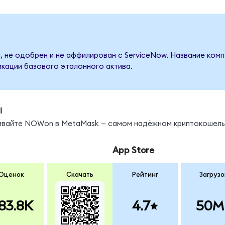
, не одобрен и не аффилирован с ServiceNow. Название комп
кации базового эталонного актива.
ы
нивайте NOWon в MetaMask — самом надёжном криптокошель
App Store
Оценок
Скачать
Рейтинг
Загрузо
83.8K
4.7
50M