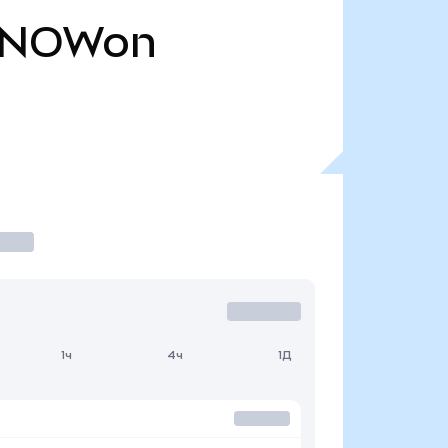
NOWon
1ч
4ч
1Д