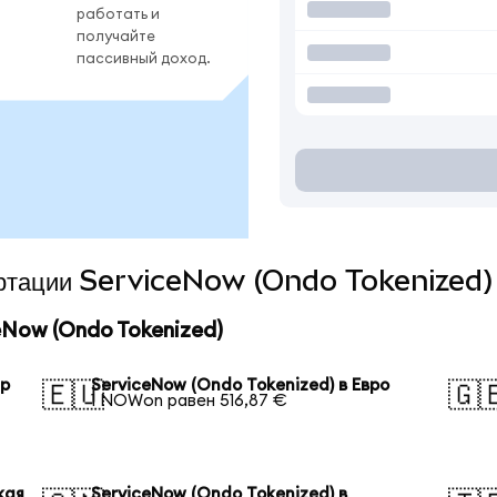
работать и
получайте
пассивный доход.
вертации ServiceNow (Ondo Tokenized) 
Now (Ondo Tokenized)
ар
ServiceNow (Ondo Tokenized) в Евро
🇪🇺
🇬
1 NOWon равен 516,87 €
кая
ServiceNow (Ondo Tokenized) в