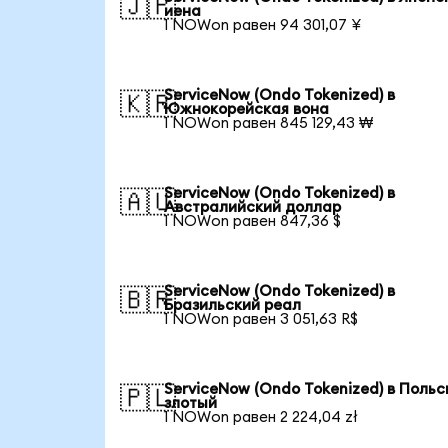
🇯🇵
иена
1 NOWon равен 94 301,07 ¥
ServiceNow (Ondo Tokenized) в
🇰🇷
Южнокорейская вона
1 NOWon равен 845 129,43 ₩
ServiceNow (Ondo Tokenized) в
🇦🇺
Австралийский доллар
1 NOWon равен 847,36 $
ServiceNow (Ondo Tokenized) в
🇧🇷
Бразильский реал
1 NOWon равен 3 051,63 R$
ServiceNow (Ondo Tokenized) в Польс
🇵🇱
злотый
1 NOWon равен 2 224,04 zł