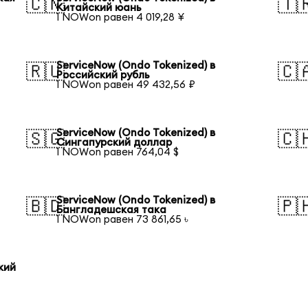
🇨🇳
🇹
Китайский юань
1 NOWon равен 4 019,28 ¥
ServiceNow (Ondo Tokenized) в
🇷🇺
🇨
Российский рубль
1 NOWon равен 49 432,56 ₽
ServiceNow (Ondo Tokenized) в
🇸🇬
🇨
Сингапурский доллар
1 NOWon равен 764,04 $
ServiceNow (Ondo Tokenized) в
🇧🇩
🇵
Бангладешская така
1 NOWon равен 73 861,65 ৳
кий