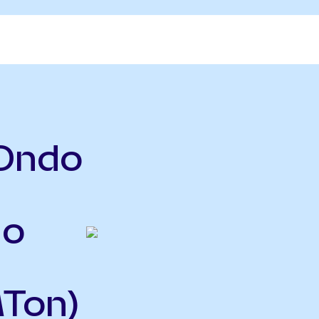
(Ondo
do
Ton)