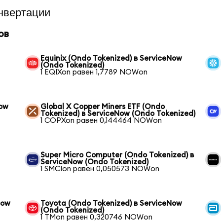
нвертации
ов
Equinix (Ondo Tokenized) в ServiceNow
(Ondo Tokenized)
1 EQIXon равен 1,7789 NOWon
Now
Global X Copper Miners ETF (Ondo
Tokenized) в ServiceNow (Ondo Tokenized)
1 COPXon равен 0,144464 NOWon
Super Micro Computer (Ondo Tokenized) в
ServiceNow (Ondo Tokenized)
1 SMCIon равен 0,050573 NOWon
Now
Toyota (Ondo Tokenized) в ServiceNow
(Ondo Tokenized)
1 TMon равен 0,320746 NOWon