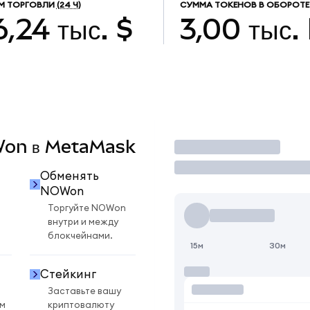
М ТОРГОВЛИ
(24 Ч)
СУММА ТОКЕНОВ В ОБОРОТЕ
6,24 тыс. $
3,00 тыс.
OWon в MetaMask
Торговать
Обменять
NOWon
Торгуйте NOWon
внутри и между
блокчейнами.
15м
30м
Стейкинг
Заставьте вашу
ом
криптовалюту