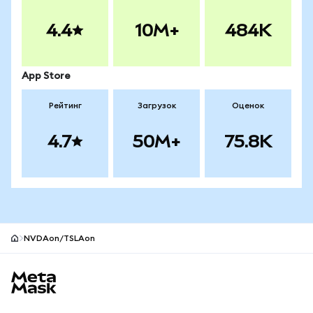
4.4
10M+
484K
App Store
Рейтинг
Загрузок
Оценок
4.7
50M+
75.8K
NVDAon/TSLAon
Нижний колонтитул сайта MetaMask