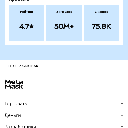
Рейтинг
Загрузок
Оценок
4.7
50M+
75.8K
OKLOon/RKLBon
Нижний колонтитул сайта MetaMask
Торговать
Торговля
Деньги
Swaps
Покупайте
Разработчики