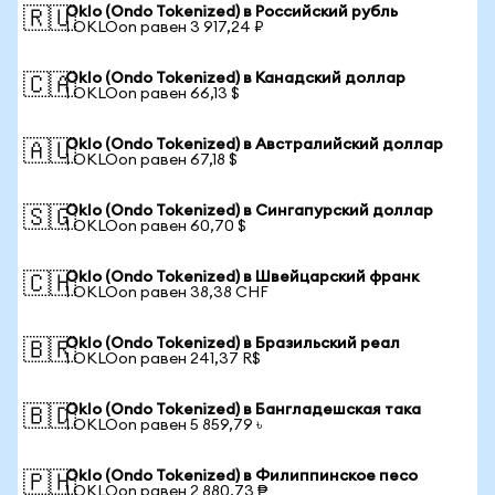
Oklo (Ondo Tokenized) в Российский рубль
🇷🇺
1 OKLOon равен 3 917,24 ₽
Oklo (Ondo Tokenized) в Канадский доллар
🇨🇦
1 OKLOon равен 66,13 $
Oklo (Ondo Tokenized) в Австралийский доллар
🇦🇺
1 OKLOon равен 67,18 $
Oklo (Ondo Tokenized) в Сингапурский доллар
🇸🇬
1 OKLOon равен 60,70 $
Oklo (Ondo Tokenized) в Швейцарский франк
🇨🇭
1 OKLOon равен 38,38 CHF
Oklo (Ondo Tokenized) в Бразильский реал
🇧🇷
1 OKLOon равен 241,37 R$
Oklo (Ondo Tokenized) в Бангладешская така
🇧🇩
1 OKLOon равен 5 859,79 ৳
Oklo (Ondo Tokenized) в Филиппинское песо
🇵🇭
1 OKLOon равен 2 880,73 ₱