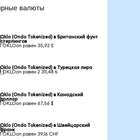
ярные валюты
Oklo (Ondo Tokenized) в Британский фунт

стерлингов
1 OKLOon равен 35,92 £
Oklo (Ondo Tokenized) в Турецкая лира

1 OKLOon равен 2 311,48 ₺
Oklo (Ondo Tokenized) в Канадский

доллар
1 OKLOon равен 67,56 $
Oklo (Ondo Tokenized) в Швейцарский

франк
1 OKLOon равен 39,16 CHF