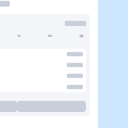
1ч
4ч
1Д