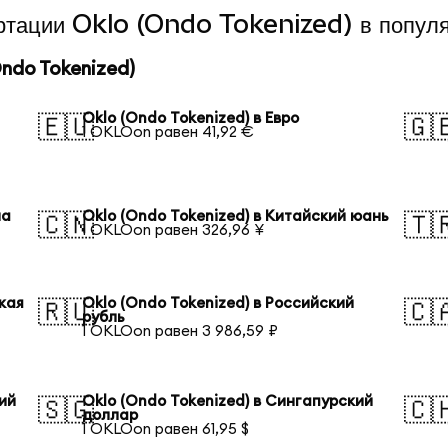
ертации Oklo (Ondo Tokenized) в попул
ndo Tokenized)
Oklo (Ondo Tokenized) в Евро
🇪🇺
🇬
1 OKLOon равен 41,92 €
на
Oklo (Ondo Tokenized) в Китайский юань
🇨🇳
🇹
1 OKLOon равен 326,96 ¥
кая
Oklo (Ondo Tokenized) в Российский
🇷🇺
🇨
рубль
1 OKLOon равен 3 986,59 ₽
кий
Oklo (Ondo Tokenized) в Сингапурский
🇸🇬
🇨
доллар
1 OKLOon равен 61,95 $