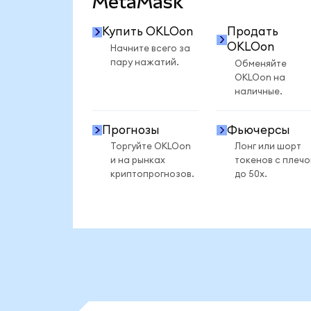
MetaMask
Купить OKLOon
Продать
OKLOon
Начните всего за
пару нажатий.
Обменяйте
OKLOon на
наличные.
Прогнозы
Фьючерсы
Торгуйте OKLOon
Лонг или шорт
и на рынках
токенов с плеч
криптопрогнозов.
до 50x.