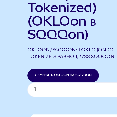
Tokenized)
(OKLOon в
SQQQon)
OKLOON/SQQQON: 1 OKLO (ONDO
TOKENIZED) РАВНО 1,2733 SQQQON
ОБМЕНЯТЬ OKLOON НА SQQQON