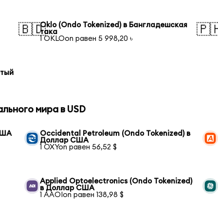
Oklo (Ondo Tokenized) в Бангладешская
🇧🇩
🇵
така
1 OKLOon равен 5 998,20 ৳
отый
ального мира в USD
США
Occidental Petroleum (Ondo Tokenized) в
Доллар США
1 OXYon равен 56,52 $
Applied Optoelectronics (Ondo Tokenized)
в Доллар США
1 AAOIon равен 138,98 $