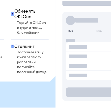
Обменять
OKLOon
Торгуйте OKLOon
внутри и между
15м
30м
блокчейнами.
Стейкинг
Заставьте вашу
ом
криптовалюту
работать и
получайте
пассивный доход.