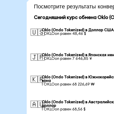
Посмотрите результаты конв
Сегодняшний курс обмена Oklo (O
Oklo (Ondo Tokenized) в Доллар США
🇺🇸
1 OKLOon равен 48,46 $
Oklo (Ondo Tokenized) в Японская ие
🇯🇵
1 OKLOon равен 7 646,85 ¥
Oklo (Ondo Tokenized) в Южнокорейс
🇰🇷
вона
1 OKLOon равен 68 226,69 ₩
Oklo (Ondo Tokenized) в Австралийс
🇦🇺
доллар
1 OKLOon равен 68,56 $