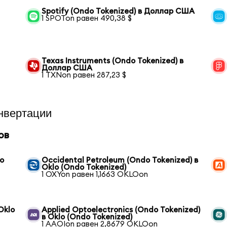
Spotify (Ondo Tokenized) в Доллар США
1 SPOTon равен 490,38 $
Texas Instruments (Ondo Tokenized) в
Доллар США
1 TXNon равен 287,23 $
нвертации
ов
do
Occidental Petroleum (Ondo Tokenized) в
Oklo (Ondo Tokenized)
1 OXYon равен 1,1663 OKLOon
Oklo
Applied Optoelectronics (Ondo Tokenized)
в Oklo (Ondo Tokenized)
1 AAOIon равен 2,8679 OKLOon