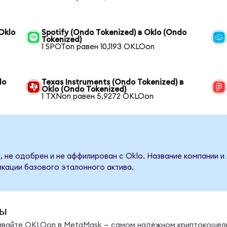
Oklo
Spotify (Ondo Tokenized) в Oklo (Ondo
Tokenized)
1 SPOTon равен 10,1193 OKLOon
lo
Texas Instruments (Ondo Tokenized) в
Oklo (Ondo Tokenized)
1 TXNon равен 5,9272 OKLOon
, не одобрен и не аффилирован с Oklo. Название компании и
кации базового эталонного актива.
ды
нивайте OKLOon в MetaMask — самом надёжном криптокошель