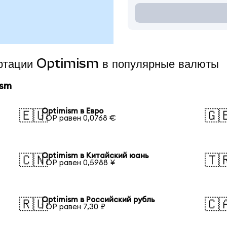
ертации Optimism в популярные валюты
ism
Optimism в Евро
🇪🇺
🇬
1 OP равен 0,0768 €
Optimism в Китайский юань
🇨🇳
🇹
1 OP равен 0,5988 ¥
Optimism в Российский рубль
🇷🇺
🇨
1 OP равен 7,30 ₽