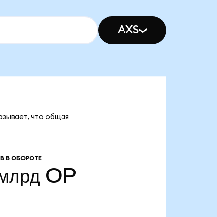
AXS
азывает, что общая
В В ОБОРОТЕ
 млрд
OP