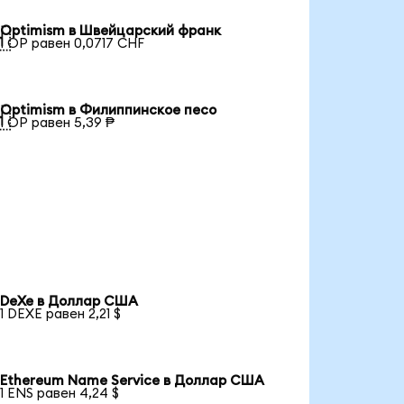
Optimism в Швейцарский франк

1 OP равен 0,0717 CHF
Optimism в Филиппинское песо

1 OP равен 5,39 ₱
DeXe в Доллар США
1 DEXE равен 2,21 $
Ethereum Name Service в Доллар США
1 ENS равен 4,24 $