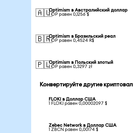
Optimism в Австралийский доллар
🇦🇺
1 OP равен 0,1256 $
Optimism в Бразильский реал
🇧🇷
1 OP равен 0,4524 R$
Optimism в Польский злотый
🇵🇱
1 OP равен 0,3297 zł
Конвертируйте другие криптовал
FLOKI в Доллар США
1 FLOKI равен 0,00002097 $
Zebec Network в Доллар США
1 ZBCN равен 0,00174 $