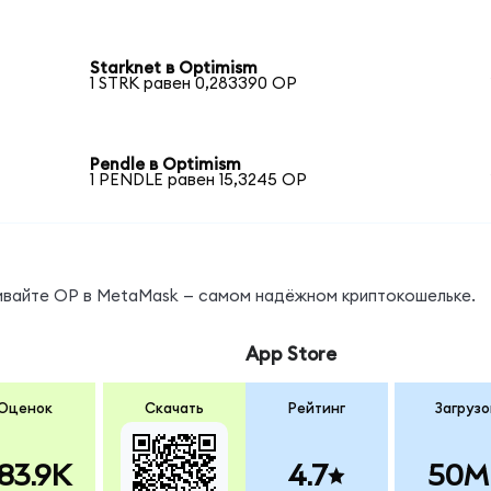
Starknet в Optimism
1 STRK равен 0,283390 OP
Pendle в Optimism
1 PENDLE равен 15,3245 OP
нивайте OP в MetaMask — самом надёжном криптокошельке.
App Store
Оценок
Скачать
Рейтинг
Загрузо
83.9K
4.7
50M