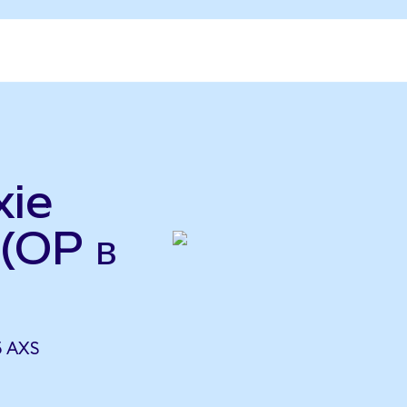
xie
 (OP в
5 AXS