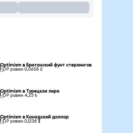
Optimism в Британский фунт стерлингов

1 OP равен 0,0658 £
Optimism в Турецкая лира

1 OP равен 4,23 ₺
Optimism в Канадский доллар

1 OP равен 0,1238 $