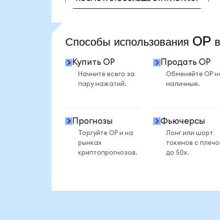
ПОСМОТРЕТЬ БОЛЬШЕ СТАТИСТИКИ
Способы использования OP
Купить OP
Продать OP
Начните всего за
Обменяйте OP н
пару нажатий.
наличные.
Прогнозы
Фьючерсы
Торгуйте OP и на
Лонг или шорт
рынках
токенов с плеч
криптопрогнозов.
до 50x.