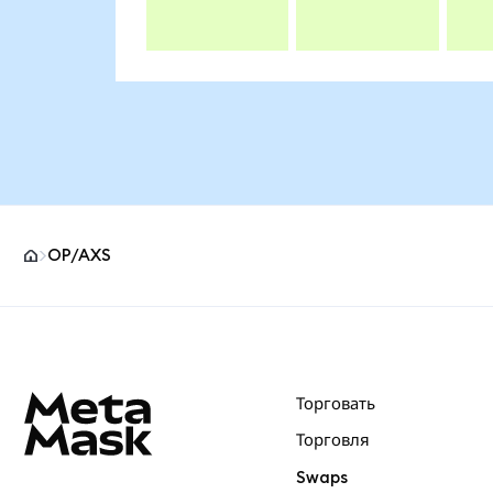
OP/AXS
Нижний колонтитул сайта MetaMask
Торговать
Торговля
Swaps