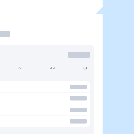
1ч
4ч
1Д