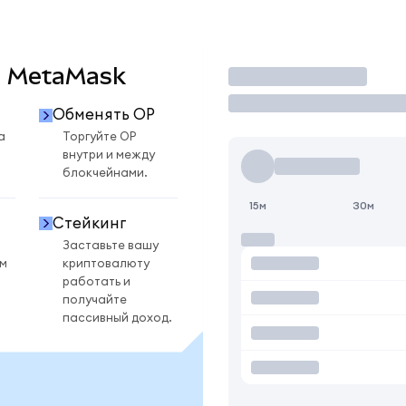
 в MetaMask
Торговать
Обменять OP
а
Торгуйте OP
внутри и между
блокчейнами.
15м
30м
Стейкинг
Заставьте вашу
ом
криптовалюту
работать и
получайте
пассивный доход.