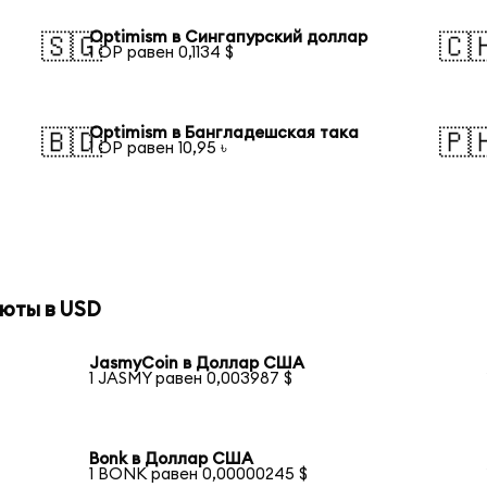
Optimism в Сингапурский доллар
🇸🇬
🇨
1 OP равен 0,1134 $
Optimism в Бангладешская така
🇧🇩
🇵
1 OP равен 10,95 ৳
юты в USD
JasmyCoin в Доллар США
1 JASMY равен 0,003987 $
Bonk в Доллар США
1 BONK равен 0,00000245 $