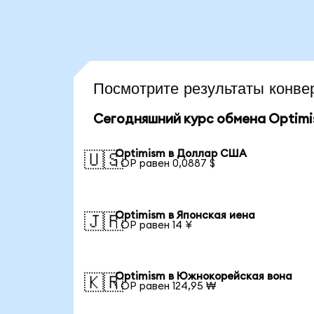
Посмотрите результаты конв
Сегодняшний курс обмена Optim
Optimism в Доллар США
🇺🇸
1 OP равен 0,0887 $
Optimism в Японская иена
🇯🇵
1 OP равен 14 ¥
Optimism в Южнокорейская вона
🇰🇷
1 OP равен 124,95 ₩