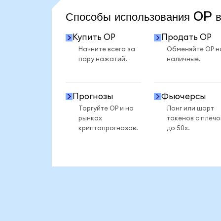
Способы использования OP
Купить OP
Продать OP
Начните всего за
Обменяйте OP н
пару нажатий.
наличные.
Прогнозы
Фьючерсы
Торгуйте OP и на
Лонг или шорт
рынках
токенов с плеч
криптопрогнозов.
до 50x.