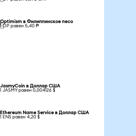
Optimism в Филиппинское песо

1 OP равен 5,40 ₱
JasmyCoin в Доллар США
1 JASMY равен 0,004126 $
Ethereum Name Service в Доллар США
1 ENS равен 4,20 $