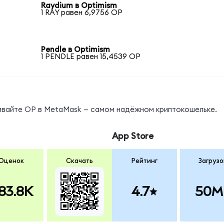
Raydium в Optimism
1 RAY равен 6,9756 OP
Pendle в Optimism
1 PENDLE равен 15,4539 OP
нивайте OP в MetaMask — самом надёжном криптокошельке.
App Store
Оценок
Скачать
Рейтинг
Загрузо
83.8K
4.7
50M