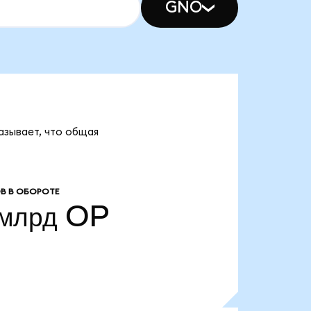
GNO
азывает, что общая
В В ОБОРОТЕ
 млрд
OP