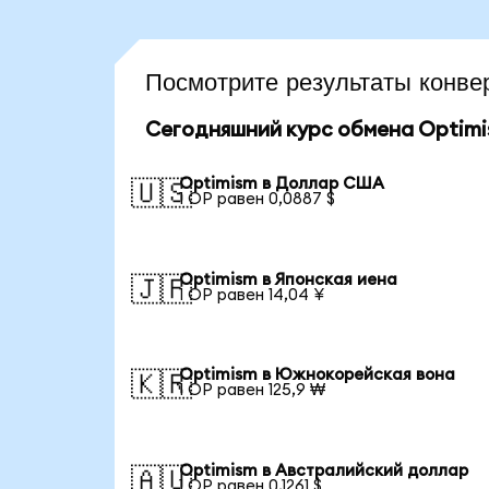
Посмотрите результаты конв
Сегодняшний курс обмена Optim
Optimism в Доллар США
🇺🇸
1 OP равен 0,0887 $
Optimism в Японская иена
🇯🇵
1 OP равен 14,04 ¥
Optimism в Южнокорейская вона
🇰🇷
1 OP равен 125,9 ₩
Optimism в Австралийский доллар
🇦🇺
1 OP равен 0,1261 $