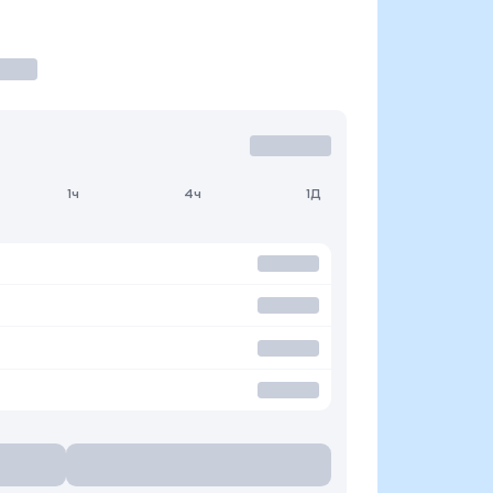
1ч
4ч
1Д