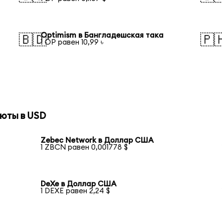
Optimism в Бангладешская така
🇧🇩
🇵
1 OP равен 10,99 ৳
юты в USD
Zebec Network в Доллар США
1 ZBCN равен 0,001778 $
DeXe в Доллар США
1 DEXE равен 2,24 $