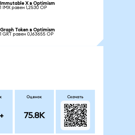
Immutable X в Optimism
1 IMX равен 1,2530 OP
Graph Token в Optimism
1 GRT равен 0,163655 OP
к
Оценок
Скачать
+
75.8K