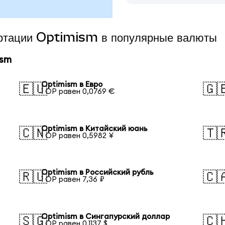
ертации Optimism в популярные валюты
ism
Optimism в Евро
🇪🇺
🇬
1 OP равен 0,0769 €
Optimism в Китайский юань
🇨🇳
🇹
1 OP равен 0,5982 ¥
Optimism в Российский рубль
🇷🇺
🇨
1 OP равен 7,36 ₽
Optimism в Сингапурский доллар
🇸🇬
🇨
1 OP равен 0,1137 $