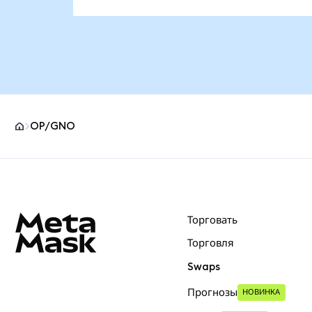
OP/GNO
Нижний колонтитул сайта MetaMask
Торговать
Торговля
Swaps
Прогнозы
НОВИНКА