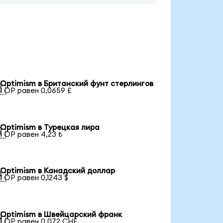
Optimism в Британский фунт стерлингов

1 OP равен 0,0659 £
Optimism в Турецкая лира

1 OP равен 4,23 ₺
Optimism в Канадский доллар

1 OP равен 0,1243 $
Optimism в Швейцарский франк

1 OP равен 0,072 CHF