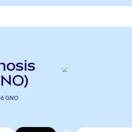
nosis
GNO)
36 GNO