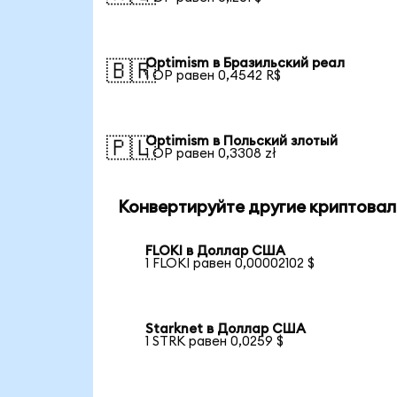
Optimism в Бразильский реал
🇧🇷
1 OP равен 0,4542 R$
Optimism в Польский злотый
🇵🇱
1 OP равен 0,3308 zł
Конвертируйте другие криптовал
FLOKI в Доллар США
1 FLOKI равен 0,00002102 $
Starknet в Доллар США
1 STRK равен 0,0259 $