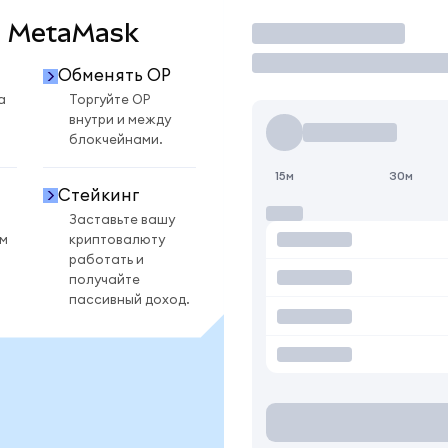
 в MetaMask
Торговать
Обменять OP
а
Торгуйте OP
внутри и между
блокчейнами.
15м
30м
Стейкинг
Заставьте вашу
ом
криптовалюту
работать и
получайте
пассивный доход.