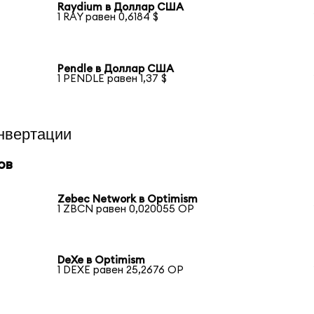
Raydium в Доллар США
1 RAY равен 0,6184 $
Pendle в Доллар США
1 PENDLE равен 1,37 $
нвертации
ов
Zebec Network в Optimism
1 ZBCN равен 0,020055 OP
DeXe в Optimism
1 DEXE равен 25,2676 OP