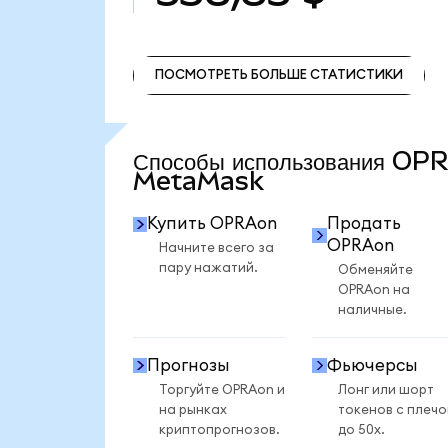
ПОСМОТРЕТЬ БОЛЬШЕ СТАТИСТИКИ
ПОСМОТРЕТЬ БОЛЬШЕ СТАТИСТИКИ
Способы использования OP
MetaMask
Купить OPRAon
Продать
OPRAon
Начните всего за
пару нажатий.
Обменяйте
OPRAon на
наличные.
Прогнозы
Фьючерсы
Торгуйте OPRAon и
Лонг или шорт
на рынках
токенов с плеч
криптопрогнозов.
до 50x.