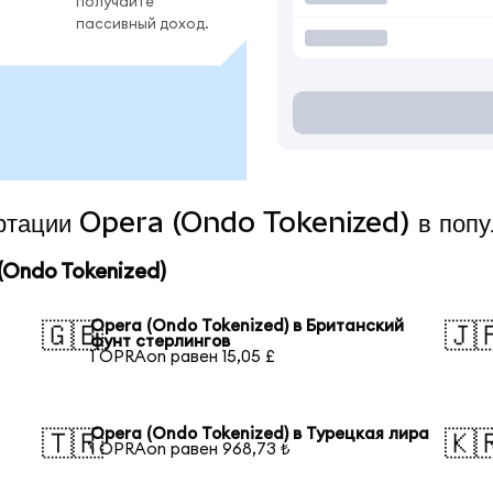
получайте
пассивный доход.
вертации Opera (Ondo Tokenized) в поп
Ondo Tokenized)
Opera (Ondo Tokenized) в Британский
🇬🇧
🇯
фунт стерлингов
1 OPRAon равен 15,05 £
Opera (Ondo Tokenized) в Турецкая лира
🇹🇷
🇰
1 OPRAon равен 968,73 ₺