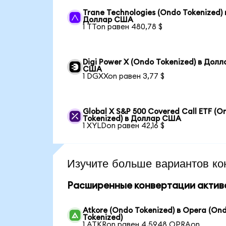
Trane Technologies (Ondo Tokenized) 
Доллар США
1 TTon равен 480,78 $
Digi Power X (Ondo Tokenized) в Долл
США
1 DGXXon равен 3,77 $
Global X S&P 500 Covered Call ETF (O
Tokenized) в Доллар США
1 XYLDon равен 42,16 $
Изучите больше вариантов ко
Расширенные конвертации актив
Atkore (Ondo Tokenized) в Opera (On
Tokenized)
1 ATKRon равен 4,5948 OPRAon