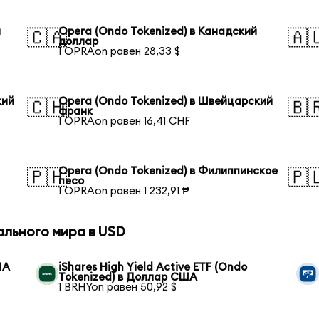
й
Opera (Ondo Tokenized) в Канадский
🇨🇦
🇦
доллар
1 OPRAon равен 28,33 $
кий
Opera (Ondo Tokenized) в Швейцарский
🇨🇭
🇧
франк
1 OPRAon равен 16,41 CHF
Opera (Ondo Tokenized) в Филиппинское
🇵🇭
🇵
песо
1 OPRAon равен 1 232,91 ₱
ального мира в USD
ША
iShares High Yield Active ETF (Ondo
Tokenized) в Доллар США
1 BRHYon равен 50,92 $