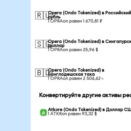
Opera (Ondo Tokenized) в Российски
🇷🇺
рубль
1 OPRAon равен 1 670,81 ₽
Opera (Ondo Tokenized) в Сингапурс
🇸🇬
доллар
1 OPRAon равен 25,96 $
Opera (Ondo Tokenized) в
🇧🇩
Бангладешская така
1 OPRAon равен 2 506,62 ৳
Конвертируйте другие активы ре
Atkore (Ondo Tokenized) в Доллар С
1 ATKRon равен 93,32 $