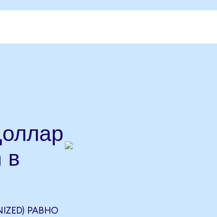
Доллар
 в
IZED) РАВНО