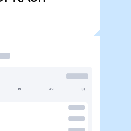
1ч
4ч
1Д