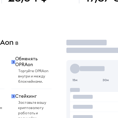
RAon в
Торговать
Обменять
OPRAon
Торгуйте OPRAon
внутри и между
15м
30м
блокчейнами.
Стейкинг
Заставьте вашу
ом
криптовалюту
работать и