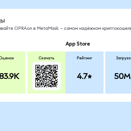
ды
нивайте OPRAon в MetaMask — самом надёжном криптокошель
App Store
Оценок
Скачать
Рейтинг
Загрузо
83.9K
4.7
50M