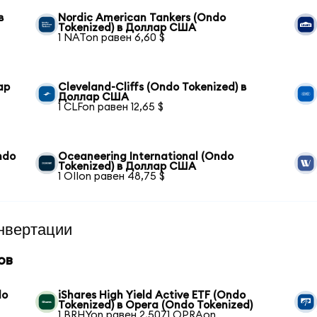
в
Nordic American Tankers (Ondo
Tokenized) в Доллар США
1 NATon равен 6,60 $
ар
Cleveland-Cliffs (Ondo Tokenized) в
Доллар США
1 CLFon равен 12,65 $
ndo
Oceaneering International (Ondo
Tokenized) в Доллар США
1 OIIon равен 48,75 $
нвертации
ов
do
iShares High Yield Active ETF (Ondo
Tokenized) в Opera (Ondo Tokenized)
1 BRHYon равен 2,5071 OPRAon