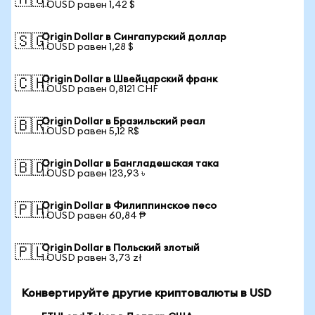
🇦🇺
1 OUSD равен 1,42 $
Origin Dollar в Сингапурский доллар
🇸🇬
1 OUSD равен 1,28 $
Origin Dollar в Швейцарский франк
🇨🇭
1 OUSD равен 0,8121 CHF
Origin Dollar в Бразильский реал
🇧🇷
1 OUSD равен 5,12 R$
Origin Dollar в Бангладешская така
🇧🇩
1 OUSD равен 123,93 ৳
Origin Dollar в Филиппинское песо
🇵🇭
1 OUSD равен 60,84 ₱
Origin Dollar в Польский злотый
🇵🇱
1 OUSD равен 3,73 zł
Конвертируйте другие криптовалюты в USD