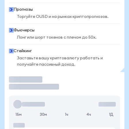
Прогнозы
Торгуйте OUSD и на рынках криптопрогнозов.
Фьючерсы
Лонг или шорт токенов с плечом до 50x.
Стейкинг
Заставьте вашу криптовалюту работать и
получайте пассивный доход.
Торговать
15м
30м
1ч
4ч
1Д