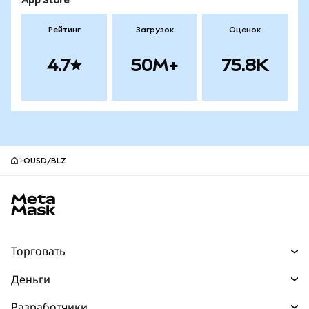
App Store
Рейтинг
Загрузок
Оценок
4.7
50M+
75.8K
OUSD/BLZ
Нижний колонтитул сайта MetaMask
Торговать
Торговля
Деньги
Swaps
Покупайте
Разработчики