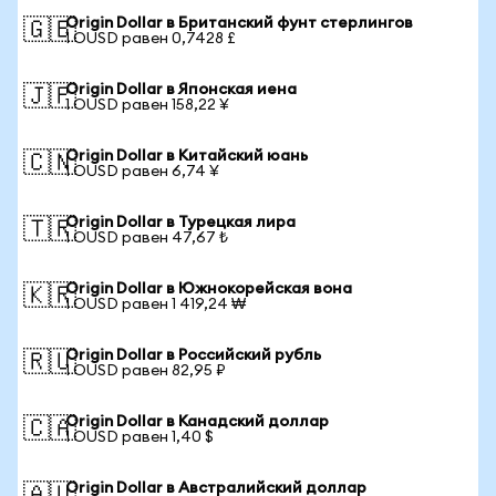
Origin Dollar в Британский фунт стерлингов
🇬🇧
1 OUSD равен 0,7428 £
Origin Dollar в Японская иена
🇯🇵
1 OUSD равен 158,22 ¥
Origin Dollar в Китайский юань
🇨🇳
1 OUSD равен 6,74 ¥
Origin Dollar в Турецкая лира
🇹🇷
1 OUSD равен 47,67 ₺
Origin Dollar в Южнокорейская вона
🇰🇷
1 OUSD равен 1 419,24 ₩
Origin Dollar в Российский рубль
🇷🇺
1 OUSD равен 82,95 ₽
Origin Dollar в Канадский доллар
🇨🇦
1 OUSD равен 1,40 $
Origin Dollar в Австралийский доллар